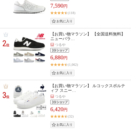
7,590
円
(118)
【お買い物マラソン】 【全国送料無料】
ニューバラ…
2
つるや
位
6,880
円
(1,062)
【お買い物マラソン】 ルコックスポルテ
ィフ スニー…
3
つるや
位
6,420
円
(32)