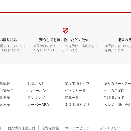
の取り組み
安心してお買い物いただくために
楽天の
市場では、クレジッ
楽天独自のガイドラインを設け、違反がない
楽天は、すべての
て送信されます。
かを日々パトロールしています。
を目指します。
員情報
お気に入り
楽天市場トップ
楽天のサービス
い物かご
myクーポン
ジャンル一覧
出店のご案内
覧履歴
ランキング
特集一覧
ご利用ガイド
入履歴
スーパーDEAL
楽天市場アプリ
ヘルプ・問い合
報
個人情報保護方針
投資家情報
サステナビリティ
プレスリリース