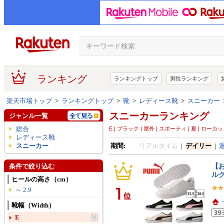
ランキング
ランキングトップ
男性ランキング
楽天市場トップ
>
ランキングトップ
>
靴
>
レディース靴
>
スニーカー
スニーカーランキング
ジャンル一覧
総合
E | ブラック | 屋外 | スポーティ | 夏 | ロ
レディース靴
スニーカー
期間:
リアルタイム
|
デイリー
|
【
条件で絞り込む
ルク
ヒールの高さ（cm）
～ 2.9
靴幅（Width）
E