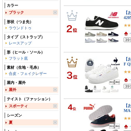
カラー
ブラック
【お
42
形状（つま先）
ラウンドトゥ
タイプ（ストラップ）
レースアップ
形（ヒール・ソール）
フラット底
【お
F Q
素材（生地・毛糸）
合皮・フェイクレザー
屋内・屋外
屋外
テイスト（ファッション）
4
【お
スポーティ
位
MA
シーズン
夏