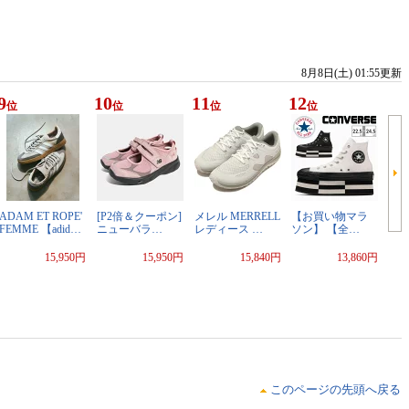
8月8日(土) 01:55更新
9
10
11
12
位
位
位
位
ADAM ET ROPE'
[P2倍＆クーポン]
メレル MERRELL
【お買い物マラ
FEMME 【adid…
ニューバラ…
レディース …
ソン】 【全…
15,950円
15,950円
15,840円
13,860円
このページの先頭へ戻る