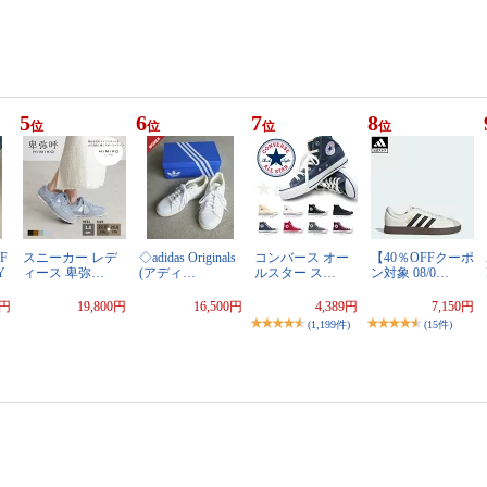
5
6
7
8
位
位
位
位
F
スニーカー レデ
◇adidas Originals
コンバース オー
【40％OFFクーポ
Y
ィース 卑弥…
(アディ…
ルスター ス…
ン対象 08/0…
0円
19,800円
16,500円
4,389円
7,150円
(1,199件)
(15件)