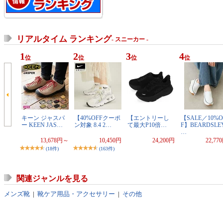
リアルタイム ランキング
- スニーカー -
1
2
3
4
位
位
位
位
キーン ジャスパ
【40%OFFクーポ
【エントリーし
【SALE／10%O
ー KEEN JAS…
ン対象 8.4 2…
て最大P10倍…
F】BEARDSLE
…
13,678円～
10,450円
24,200円
22,77
(18件)
(163件)
関連ジャンルを見る
メンズ靴
|
靴ケア用品・アクセサリー
|
その他