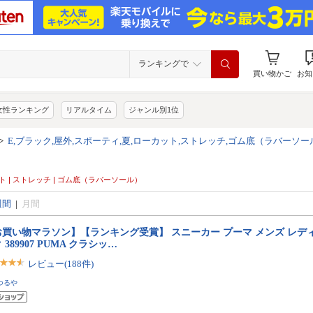
ランキングで
買い物かご
お知
女性ランキング
リアルタイム
ジャンル別1位
>
E,ブラック,屋外,スポーティ,夏,ローカット,ストレッチ,ゴム底（ラバーソー
ーカット | ストレッチ | ゴム底（ラバーソール）
週間
|
月間
お買い物マラソン】【ランキング受賞】 スニーカー プーマ メンズ レデ
 389907 PUMA クラシッ…
レビュー(188件)
つるや