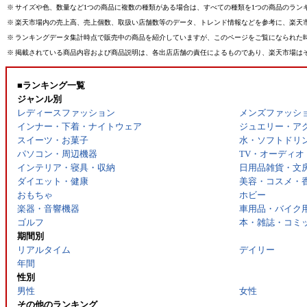
※
サイズや色、数量など1つの商品に複数の種類がある場合は、すべての種類を1つの商品のラン
※
楽天市場内の売上高、売上個数、取扱い店舗数等のデータ、トレンド情報などを参考に、楽天
※
ランキングデータ集計時点で販売中の商品を紹介していますが、このページをご覧になられた
※
掲載されている商品内容および商品説明は、各出店店舗の責任によるものであり、楽天市場は
■ランキング一覧
ジャンル別
レディースファッション
メンズファッシ
インナー・下着・ナイトウェア
ジュエリー・ア
スイーツ・お菓子
水・ソフトドリ
パソコン・周辺機器
TV・オーディオ
インテリア・寝具・収納
日用品雑貨・文
ダイエット・健康
美容・コスメ・
おもちゃ
ホビー
楽器・音響機器
車用品・バイク
ゴルフ
本・雑誌・コミ
期間別
リアルタイム
デイリー
年間
性別
男性
女性
その他のランキング