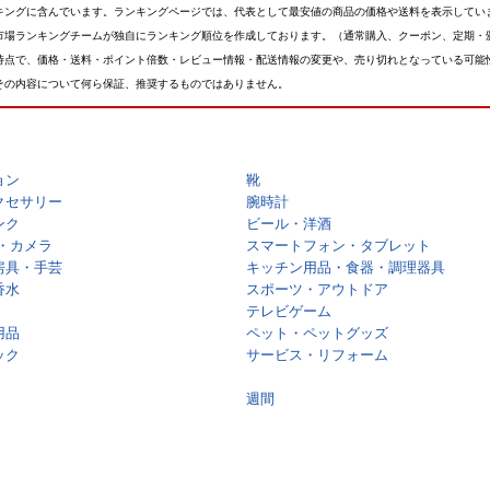
キングに含んでいます。ランキングページでは、代表として最安値の商品の価格や送料を表示してい
市場ランキングチームが独自にランキング順位を作成しております。（通常購入、クーポン、定期・
時点で、価格・送料・ポイント倍数・レビュー情報・配送情報の変更や、売り切れとなっている可能
その内容について何ら保証、推奨するものではありません。
ョン
靴
クセサリー
腕時計
ンク
ビール・洋酒
・カメラ
スマートフォン・タブレット
房具・手芸
キッチン用品・食器・調理器具
香水
スポーツ・アウトドア
テレビゲーム
用品
ペット・ペットグッズ
ック
サービス・リフォーム
週間