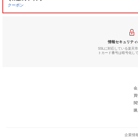
クーポン
情報セキュリティ
SSLに対応している楽天
トカード番号は暗号化し
会
買
閲
購
企業情