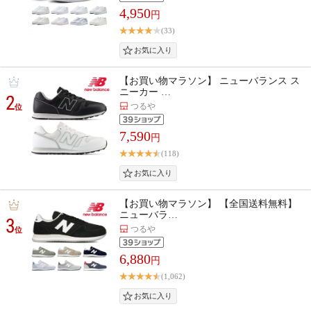
4,950
円
(33)
【お買い物マラソン】 ニューバランス ス
ニーカー …
2
つるや
位
7,590
円
(118)
【お買い物マラソン】 【全国送料無料】
ニューバラ…
3
つるや
位
6,880
円
(1,062)