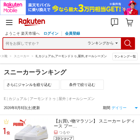
ようこそ 楽天市場へ
ログイン
会員登録
ース靴
>
スニーカー
>
E,カジュアル,アーモンドトゥ,屋外,オールシーズン
ランキング一覧
スニーカーランキング
条件で絞り込む
E | カジュアル | アーモンドトゥ | 屋外 | オールシーズン
2026年8月8日(土)更新
期間
【お買い物マラソン】 スニーカー レディ
ース プー…
1
つるや
位