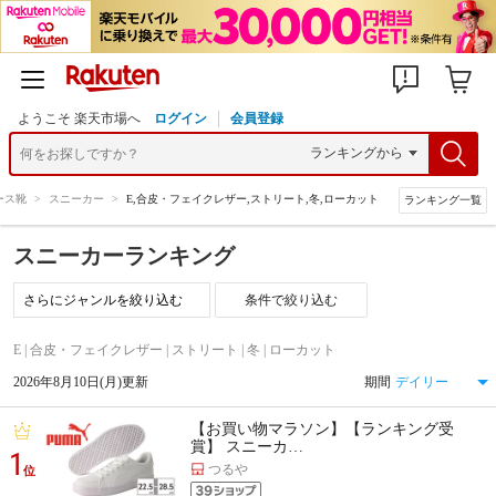
ようこそ 楽天市場へ
ログイン
会員登録
ース靴
>
スニーカー
>
E,合皮・フェイクレザー,ストリート,冬,ローカット
ランキング一覧
スニーカーランキング
条件で絞り込む
E | 合皮・フェイクレザー | ストリート | 冬 | ローカット
2026年8月10日(月)更新
期間
【お買い物マラソン】【ランキング受
賞】 スニーカ…
1
つるや
位