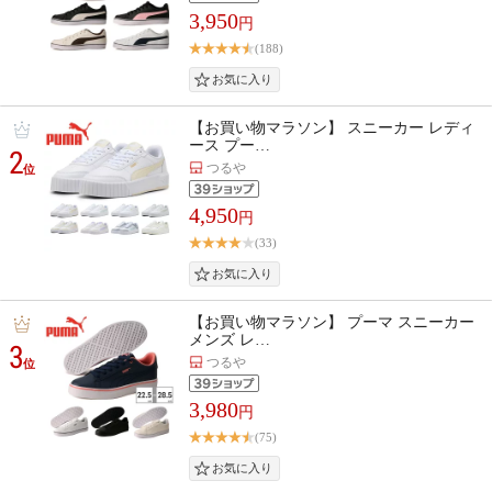
3,950
円
(188)
【お買い物マラソン】 スニーカー レディ
ース プー…
2
つるや
位
4,950
円
(33)
【お買い物マラソン】 プーマ スニーカー
メンズ レ…
3
つるや
位
3,980
円
(75)