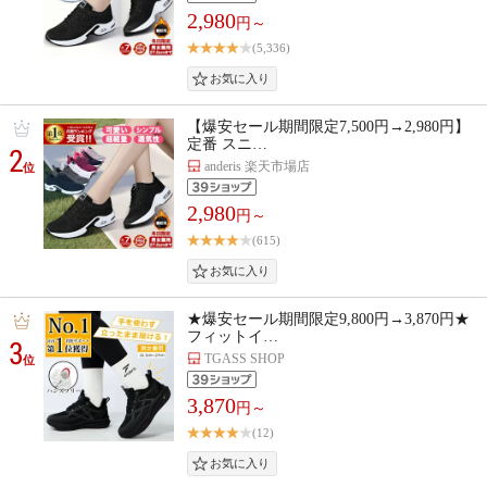
2,980
円～
(5,336)
【爆安セール期間限定7,500円→2,980円】
定番 スニ…
2
anderis 楽天市場店
位
2,980
円～
(615)
★爆安セール期間限定9,800円→3,870円★
フィットイ…
3
TGASS SHOP
位
3,870
円～
(12)