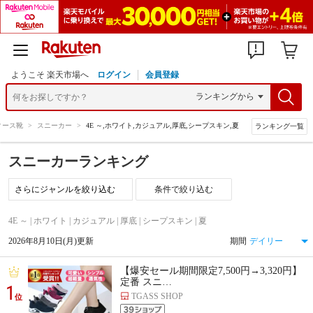
ようこそ 楽天市場へ
ログイン
会員登録
ィース靴
>
スニーカー
>
4E ～,ホワイト,カジュアル,厚底,シープスキン,夏
ランキング一覧
スニーカーランキング
条件で絞り込む
4E ～ | ホワイト | カジュアル | 厚底 | シープスキン | 夏
2026年8月10日(月)更新
期間
【爆安セール期間限定7,500円→3,320円】
定番 スニ…
1
TGASS SHOP
位