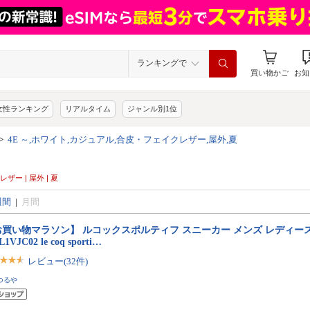
ランキングで
買い物かご
お知
女性ランキング
リアルタイム
ジャンル別1位
>
4E ～,ホワイト,カジュアル,合皮・フェイクレザー,屋外,夏
ザー | 屋外 | 夏
週間
|
月間
買い物マラソン】 ルコックスポルティフ スニーカー メンズ レディース 
L1VJC02 le coq sporti…
レビュー(32件)
つるや