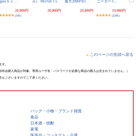
gnes b. x …
ル） MOAB 3 x…
最大2000円O…
ニーカー C…
20,900円
20,900円
20,499円
19,980円
(3件)
(33件)
このページの先頭へ戻る
ます。
頒布会購入商品が対象。専用ユーザ名・パスワードが必要な商品の購入は含まれていません。）
性もございますのでご了承ください。
バッグ・小物・ブランド雑貨
食品
日本酒・焼酎
家電
医薬品・コンタクト・介護