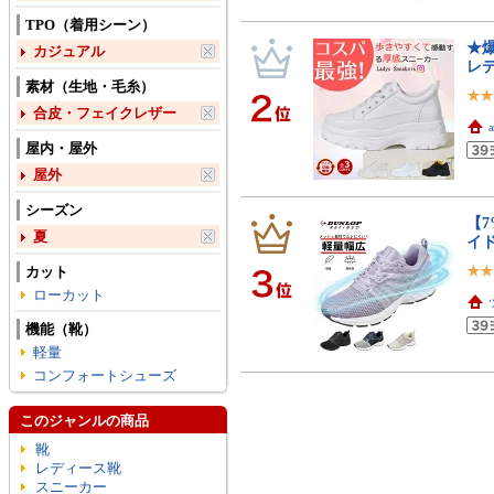
TPO（着用シーン）
★爆
カジュアル
レ
素材（生地・毛糸）
合皮・フェイクレザー
屋内・屋外
屋外
シーズン
【7
夏
イド
カット
ローカット
機能（靴）
軽量
コンフォートシューズ
このジャンルの商品
靴
レディース靴
スニーカー