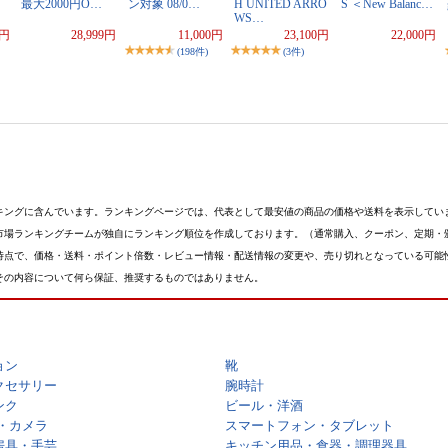
最大2000円O…
ン対象 08/0…
H UNITED ARRO
S ＜New Balanc…
WS…
0円
28,999円
11,000円
23,100円
22,000円
(198件)
(3件)
キングに含んでいます。ランキングページでは、代表として最安値の商品の価格や送料を表示してい
市場ランキングチームが独自にランキング順位を作成しております。（通常購入、クーポン、定期・
時点で、価格・送料・ポイント倍数・レビュー情報・配送情報の変更や、売り切れとなっている可能
その内容について何ら保証、推奨するものではありません。
ョン
靴
クセサリー
腕時計
ンク
ビール・洋酒
・カメラ
スマートフォン・タブレット
房具・手芸
キッチン用品・食器・調理器具