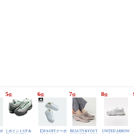
5
6
7
8
位
位
位
位
ーポ
[ ポイントUP &
【50％OFFクーポ
BEAUTY&YOUT
UNITED ARROW