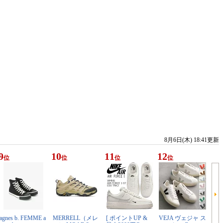
8月6日(木) 18:41更新
9
10
11
12
位
位
位
位
agnes b. FEMME a
MERRELL（メレ
[ ポイントUP &
VEJA ヴェジャ ス