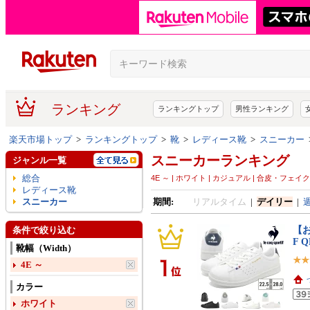
ランキング
ランキングトップ
男性ランキング
楽天市場トップ
>
ランキングトップ
>
靴
>
レディース靴
>
スニーカー
スニーカーランキング
ジャンル一覧
総合
4E ～ | ホワイト | カジュアル | 合皮・フェイクレ
レディース靴
スニーカー
期間:
リアルタイム
|
デイリー
|
【お
条件で絞り込む
F Q
靴幅（Width）
4E ～
カラー
ホワイト