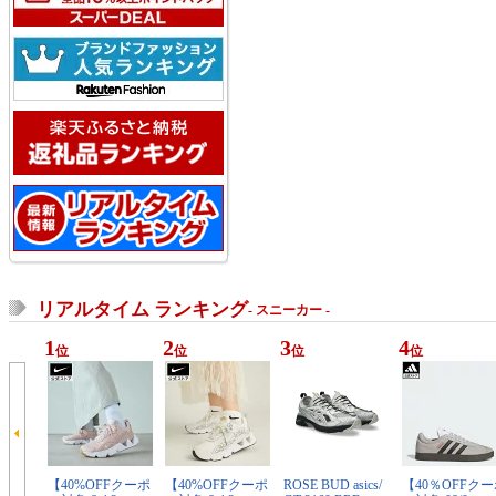
リアルタイム ランキング
- スニーカー -
1
2
3
4
位
位
位
位
【40%OFFクーポ
【40%OFFクーポ
ROSE BUD asics/
【40％OFFク