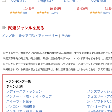
ン対象 8.4 2…
ン対象 8.4 2…
GT-2160 BRE…
ン対象 08/0…
10,450円
10,450円
15,400円
7,15
(3件)
(162件)
(30件)
関連ジャンルを見る
メンズ靴
|
靴ケア用品・アクセサリー
|
その他
※
サイズや色、数量など1つの商品に複数の種類がある場合は、すべての種類を1つの商品のラン
※
楽天市場内の売上高、売上個数、取扱い店舗数等のデータ、トレンド情報などを参考に、楽天
※
ランキングデータ集計時点で販売中の商品を紹介していますが、このページをご覧になられた
※
掲載されている商品内容および商品説明は、各出店店舗の責任によるものであり、楽天市場は
■ランキング一覧
ジャンル別
レディースファッション
メンズファッシ
インナー・下着・ナイトウェア
ジュエリー・ア
スイーツ・お菓子
水・ソフトドリ
パソコン・周辺機器
TV・オーディオ
インテリア・寝具・収納
日用品雑貨・文