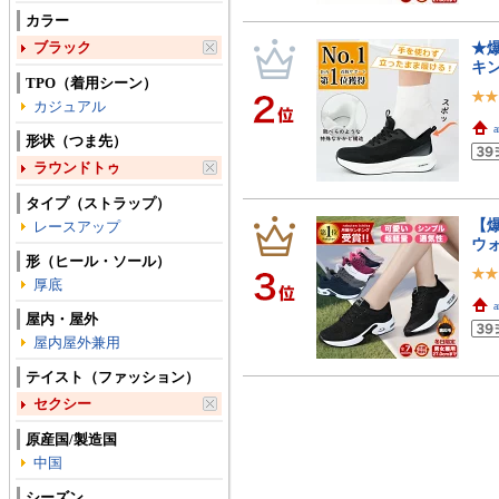
カラー
ブラック
★爆
キ
TPO（着用シーン）
カジュアル
形状（つま先）
ラウンドトゥ
タイプ（ストラップ）
【爆
レースアップ
ウ
形（ヒール・ソール）
厚底
屋内・屋外
屋内屋外兼用
テイスト（ファッション）
セクシー
原産国/製造国
中国
シーズン