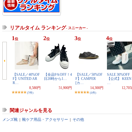
リアルタイム ランキング
- スニーカー -
1
2
3
4
位
位
位
位
【SALE／40%OF
【全品9％OFF！4
【SALE／50%OF
SALE 30%OFF
F】UNITED AR
日20時から1…
F】CAMPER
【公式】 KEEN
R…
[カ…
…
8,580円
51,900円
14,300円
12,70
(7件)
(1件)
関連ジャンルを見る
メンズ靴
|
靴ケア用品・アクセサリー
|
その他