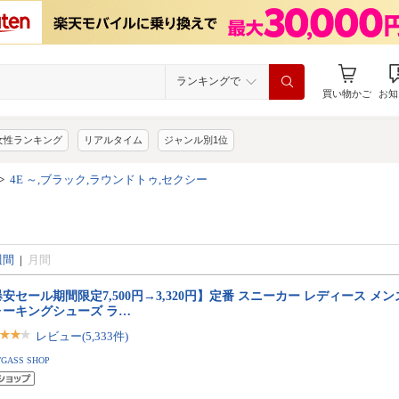
ランキングで
買い物かご
お知
女性ランキング
リアルタイム
ジャンル別1位
>
4E ～,ブラック,ラウンドトゥ,セクシー
週間
|
月間
安セール期間限定7,500円→3,320円】定番 スニーカー レディース メン
ォーキングシューズ ラ…
レビュー(5,333件)
TGASS SHOP