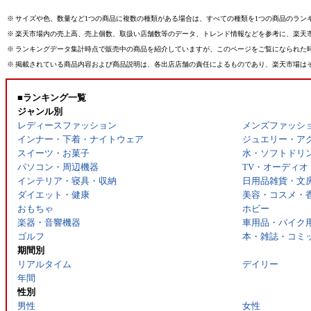
※
サイズや色、数量など1つの商品に複数の種類がある場合は、すべての種類を1つの商品のラン
※
楽天市場内の売上高、売上個数、取扱い店舗数等のデータ、トレンド情報などを参考に、楽天
※
ランキングデータ集計時点で販売中の商品を紹介していますが、このページをご覧になられた
※
掲載されている商品内容および商品説明は、各出店店舗の責任によるものであり、楽天市場は
■ランキング一覧
ジャンル別
レディースファッション
メンズファッシ
インナー・下着・ナイトウェア
ジュエリー・ア
スイーツ・お菓子
水・ソフトドリ
パソコン・周辺機器
TV・オーディオ
インテリア・寝具・収納
日用品雑貨・文
ダイエット・健康
美容・コスメ・
おもちゃ
ホビー
楽器・音響機器
車用品・バイク
ゴルフ
本・雑誌・コミ
期間別
リアルタイム
デイリー
年間
性別
男性
女性