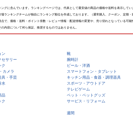
キングに含んでいます。ランキングページでは、代表として最安値の商品の価格や送料を表示してい
市場ランキングチームが独自にランキング順位を作成しております。（通常購入、クーポン、定期・
時点で、価格・送料・ポイント倍数・レビュー情報・配送情報の変更や、売り切れとなっている可能
その内容について何ら保証、推奨するものではありません。
ョン
靴
クセサリー
腕時計
ンク
ビール・洋酒
・カメラ
スマートフォン・タブレット
房具・手芸
キッチン用品・食器・調理器具
香水
スポーツ・アウトドア
テレビゲーム
用品
ペット・ペットグッズ
ック
サービス・リフォーム
週間