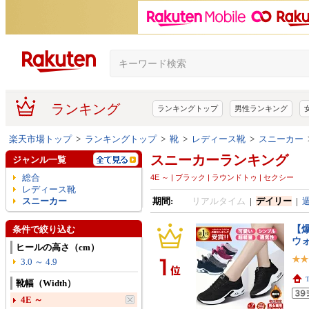
ランキング
ランキングトップ
男性ランキング
楽天市場トップ
>
ランキングトップ
>
靴
>
レディース靴
>
スニーカー
スニーカーランキング
ジャンル一覧
総合
4E ～ | ブラック | ラウンドトゥ | セクシー
レディース靴
スニーカー
期間:
リアルタイム
|
デイリー
|
【爆
条件で絞り込む
ウ
ヒールの高さ（cm）
3.0 ～ 4.9
靴幅（Width）
4E ～