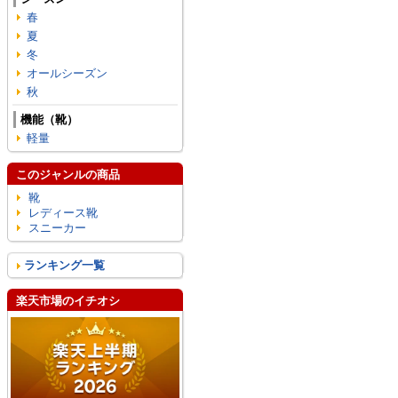
春
夏
冬
オールシーズン
秋
機能（靴）
軽量
このジャンルの商品
靴
レディース靴
スニーカー
ランキング一覧
楽天市場のイチオシ