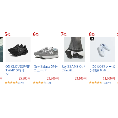
5
6
7
8
位
位
位
位
ON CLOUDSWIF
New Balance 574+
Ray BEAMS On /
【50％OFFクーポ
T AMP (W) オ
ニューバ…
Cloudtilt …
ン対象 08/0…
ン…
5円
25,300円
23,800円
23,100円
11,000円
(1件)
(1件)
(186件)