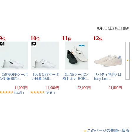
8月8日(土) 16:11更新
9
10
11
12
位
位
位
位
【50％OFFクーポ
【50％OFFクーポ
【LINEクーポン
リバティ別注♪ Li
ン対象 08/0…
ン対象 08/0…
有】ホカ HOK…
berty Lon…
11,000円
11,000円
22,000円
21,800円
(192件)
(144件)
このページの先頭へ戻る