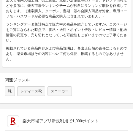
楽天市場内の売上高、売上個数、取扱い店舗数等のデータ、トレンド情報な
どを参考に、楽天市場ランキングチームが独自にランキング順位を作成して
おります。（通常購入、クーポン、定期・頒布会購入商品が対象。専用ユー
ザ名・パスワードが必要な商品の購入は含まれていません。）
ランキングデータ集計時点で販売中の商品を紹介していますが、このページ
をご覧になられた時点で、価格・送料・ポイント倍数・レビュー情報・配送
情報の変更や、売り切れとなっている可能性もございますのでご了承くださ
い。
掲載されている商品内容および商品説明は、各出店店舗の責任によるもので
あり、楽天市場はその内容について何ら保証、推奨するものではありませ
ん。
関連ジャンル
靴
レディース靴
スニーカー
楽天市場アプリ新規利用で1,000ポイント