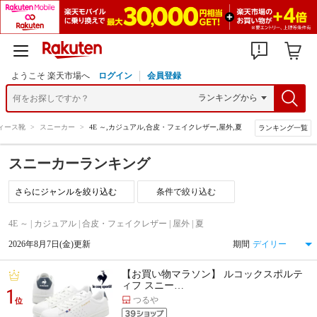
ようこそ 楽天市場へ
ログイン
会員登録
ィース靴
>
スニーカー
>
4E ～,カジュアル,合皮・フェイクレザー,屋外,夏
ランキング一覧
スニーカーランキング
条件で絞り込む
4E ～ | カジュアル | 合皮・フェイクレザー | 屋外 | 夏
2026年8月7日(金)更新
期間
【お買い物マラソン】 ルコックスポルテ
ィフ スニー…
1
つるや
位