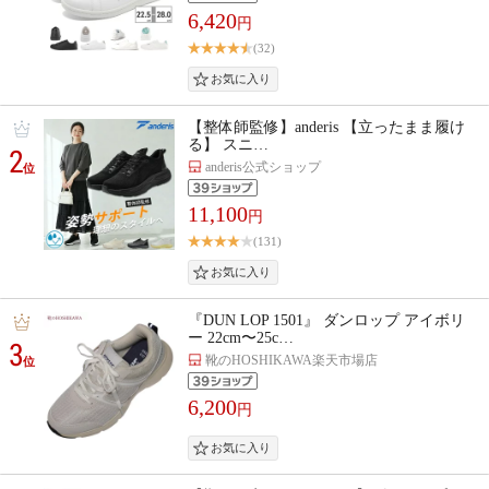
6,420
円
(32)
【整体師監修】anderis 【立ったまま履け
る】 スニ…
2
anderis公式ショップ
位
11,100
円
(131)
『DUN LOP 1501』 ダンロップ アイボリ
ー 22cm〜25c…
3
靴のHOSHIKAWA楽天市場店
位
6,200
円