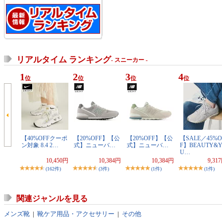
リアルタイム ランキング
- スニーカー -
1
2
3
4
位
位
位
位
【40%OFFクーポ
【20%OFF】【公
【20%OFF】【公
【SALE／45%O
ン対象 8.4 2…
式】ニューバ…
式】ニューバ…
F】BEAUTY&
U…
10,450円
10,384円
10,384円
9,31
(162件)
(3件)
(1件)
(1件)
関連ジャンルを見る
メンズ靴
|
靴ケア用品・アクセサリー
|
その他