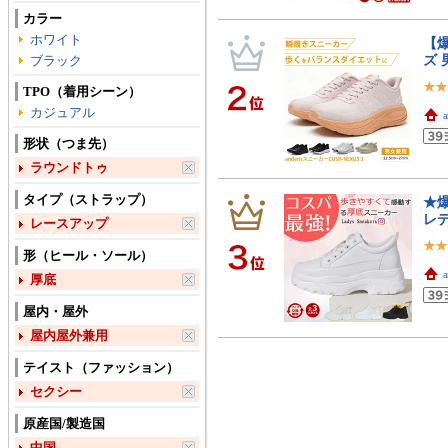
カラー
ホワイト
【爆
ズ 
ブラック
TPO（着用シーン）
カジュアル
形状（つま先）
ラウンドトゥ
タイプ（ストラップ）
★爆
レ
レースアップ
形（ヒール・ソール）
厚底
屋内・屋外
屋内屋外兼用
テイスト（ファッション）
セクシー
原産国/製造国
中国