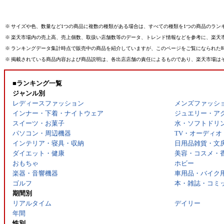
※
サイズや色、数量など1つの商品に複数の種類がある場合は、すべての種類を1つの商品のラン
※
楽天市場内の売上高、売上個数、取扱い店舗数等のデータ、トレンド情報などを参考に、楽天
※
ランキングデータ集計時点で販売中の商品を紹介していますが、このページをご覧になられた
※
掲載されている商品内容および商品説明は、各出店店舗の責任によるものであり、楽天市場は
■ランキング一覧
ジャンル別
レディースファッション
メンズファッシ
インナー・下着・ナイトウェア
ジュエリー・ア
スイーツ・お菓子
水・ソフトドリ
パソコン・周辺機器
TV・オーディオ
インテリア・寝具・収納
日用品雑貨・文
ダイエット・健康
美容・コスメ・
おもちゃ
ホビー
楽器・音響機器
車用品・バイク
ゴルフ
本・雑誌・コミ
期間別
リアルタイム
デイリー
年間
性別