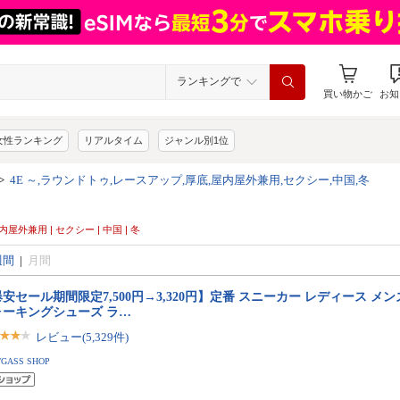
ランキングで
買い物かご
お知
女性ランキング
リアルタイム
ジャンル別1位
>
4E ～,ラウンドトゥ,レースアップ,厚底,屋内屋外兼用,セクシー,中国,冬
屋内屋外兼用 | セクシー | 中国 | 冬
週間
|
月間
安セール期間限定7,500円→3,320円】定番 スニーカー レディース メン
ォーキングシューズ ラ…
レビュー(5,329件)
TGASS SHOP