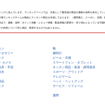
キングに含んでいます。ランキングページでは、代表として最安値の商品の価格や送料を表示してい
市場ランキングチームが独自にランキング順位を作成しております。（通常購入、クーポン、定期・
時点で、価格・送料・ポイント倍数・レビュー情報・配送情報の変更や、売り切れとなっている可能
その内容について何ら保証、推奨するものではありません。
ョン
靴
クセサリー
腕時計
ンク
ビール・洋酒
・カメラ
スマートフォン・タブレット
房具・手芸
キッチン用品・食器・調理器具
香水
スポーツ・アウトドア
テレビゲーム
用品
ペット・ペットグッズ
ック
サービス・リフォーム
週間