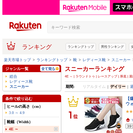
ランキング
ランキングトップ
男性ランキング
楽天市場トップ
>
ランキングトップ
>
靴
>
レディース靴
>
スニーカー
スニーカーランキング
ジャンル一覧
総合
4E ～ | ラウンドトゥ | レースアップ | 厚底 | 
レディース靴
スニーカー
期間:
リアルタイム
|
デイリー
|
【爆
条件で絞り込む
ウ
ヒールの高さ（cm）
3.0 ～ 4.9
靴幅（Width）
4E ～