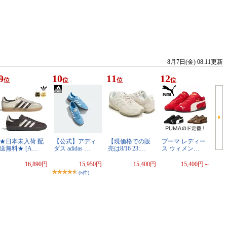
8月7日(金) 08:11更新
9
10
11
12
位
位
位
位
★日本未入荷 配
【公式】アディ
【現価格での販
プーマ レディー
送無料★ [A…
ダス adidas …
売は8/16 23:…
ス ウィメン…
16,890円
15,950円
15,400円
15,400円～
(5件)