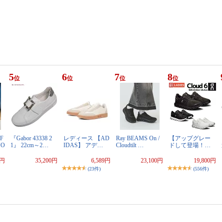
5
6
7
8
位
位
位
位
F
『Gabor 43338 2
レディース 【AD
Ray BEAMS On /
【アップグレー
YO
1』 22cm～2…
IDAS】 アデ…
Cloudtilt …
ドして登場！…
7円
35,200円
6,589円
23,100円
19,800円
(23件)
(556件)