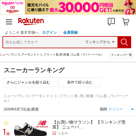
ようこそ 楽天市場へ
ログイン
会員登録
ニューバランス,アーモンドトゥ,フラット底,秋,軽量,ゴム底（ラバーソール）
ランキング一覧
スニーカーランキング
条件で絞り込む
ニューバランス | アーモンドトゥ | フラット底 | 秋 | 軽量 | ゴム底（ラバーソー
ル）
2026年8月7日(金)更新
期間
【お買い物マラソン】 【ランキング受
賞】 ニューバ…
1
つるや
位