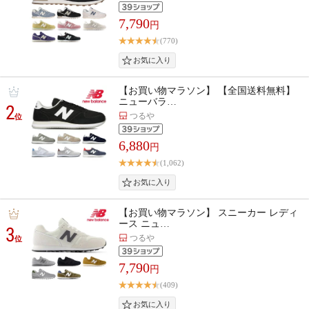
7,790
円
(770)
【お買い物マラソン】 【全国送料無料】
ニューバラ…
2
つるや
位
6,880
円
(1,062)
【お買い物マラソン】 スニーカー レディ
ース ニュ…
3
つるや
位
7,790
円
(409)