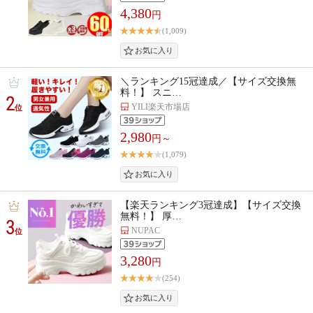
4,380
円
(1,009)
＼ランキング15冠達成／【サイズ交換無
料！】 スニ…
2
YILI楽天市場店
位
2,980
円～
(1,079)
【楽天ランキング3冠達成】【サイズ交換
無料！】 厚…
3
NUPAC
位
3,280
円
(254)