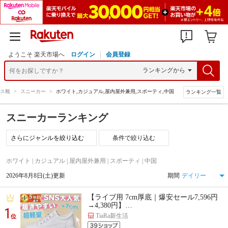
ようこそ 楽天市場へ
ログイン
会員登録
ス靴
>
スニーカー
>
ホワイト,カジュアル,屋内屋外兼用,スポーティ,中国
ランキング一覧
スニーカーランキング
条件で絞り込む
ホワイト | カジュアル | 屋内屋外兼用 | スポーティ | 中国
2026年8月8日(土)更新
期間
【ライブ用 7cm厚底｜爆安セール7,596円
→4,380円】…
1
TiaRa新生活
位