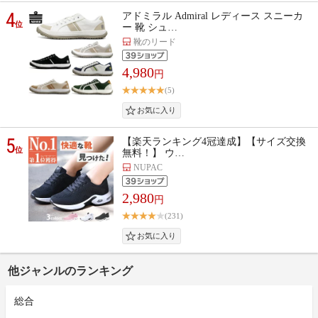
4
アドミラル Admiral レディース スニーカ
位
ー 靴 シュ…
靴のリード
4,980
円
(5)
5
【楽天ランキング4冠達成】【サイズ交換
位
無料！】 ウ…
NUPAC
2,980
円
(231)
他ジャンルのランキング
総合