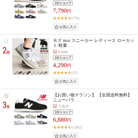
7,790
円
(770)
モズ moz スニーカー レディース ローカッ
ト 軽量 …
2
S-mart
位
4,290
円
(37)
【お買い物マラソン】 【全国送料無料】
ニューバラ…
3
つるや
位
6,880
円
(1,062)