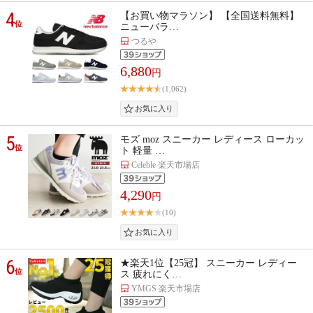
4
【お買い物マラソン】 【全国送料無料】
位
ニューバラ…
つるや
6,880
円
(1,062)
5
モズ moz スニーカー レディース ローカッ
位
ト 軽量 …
Celeble 楽天市場店
4,290
円
(10)
6
★楽天1位【25冠】 スニーカー レディー
位
ス 疲れにく…
YMGS 楽天市場店