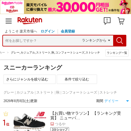
ようこそ 楽天市場へ
ログイン
会員登録
カー
>
グレー,カジュアル,ストリート,秋,コンフォートシューズ,ストレッチ
ランキング一覧
スニーカーランキング
条件で絞り込む
グレー | カジュアル | ストリート | 秋 | コンフォートシューズ | ストレッチ
2026年8月8日(土)更新
期間
【お買い物マラソン】 【ランキング受
賞】 ニューバ…
1
つるや
位