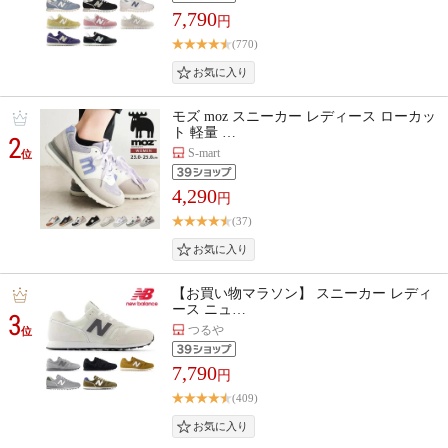
7,790
円
(770)
モズ moz スニーカー レディース ローカッ
ト 軽量 …
2
S-mart
位
4,290
円
(37)
【お買い物マラソン】 スニーカー レディ
ース ニュ…
3
つるや
位
7,790
円
(409)