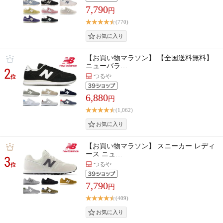
7,790
円
(770)
【お買い物マラソン】 【全国送料無料】
ニューバラ…
2
つるや
位
6,880
円
(1,062)
【お買い物マラソン】 スニーカー レディ
ース ニュ…
3
つるや
位
7,790
円
(409)