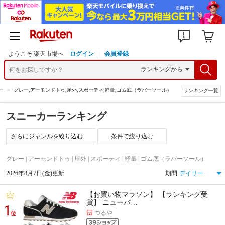
ようこそ 楽天市場へ
ログイン
会員登録
ー
>
グレー,アーモンドトゥ,屋外,スポーティ,軽量,ゴム底（ラバーソール）
ランキング一覧
スニーカーランキング
条件で絞り込む
グレー | アーモンドトゥ | 屋外 | スポーティ | 軽量 | ゴム底（ラバーソール）
2026年8月7日(金)更新
期間
【お買い物マラソン】 【ランキング受
賞】 ニューバ…
1
つるや
位