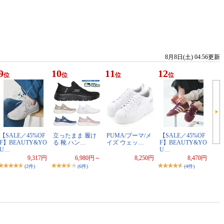
8月8日(土) 04:56更新
9
10
11
12
位
位
位
位
【SALE／45%OF
立ったまま 履け
PUMA/プーマ/メ
【SALE／45%OF
F】BEAUTY&YO
る 靴 ハン…
イズ ウェッ…
F】BEAUTY&YO
U…
U…
9,317円
6,980円～
8,250円
8,470円
(2件)
(6件)
(4件)