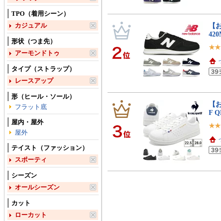
TPO（着用シーン）
カジュアル
【お
42
形状（つま先）
アーモンドトゥ
タイプ（ストラップ）
レースアップ
形（ヒール・ソール）
【お
フラット底
F Q
屋内・屋外
屋外
テイスト（ファッション）
スポーティ
シーズン
オールシーズン
カット
ローカット