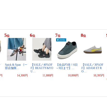
5
6
7
8
位
位
位
位
ー
Spick & Span 《一
【SALE／40%OF
【全品P5倍！6日
【SALE／30%OF
部店舗限…
F】BEAUTY&YO
～9日まで】…
F】ADAM ET R
U…
O…
0円
14,300円
11,880円
10,890円
10,395円