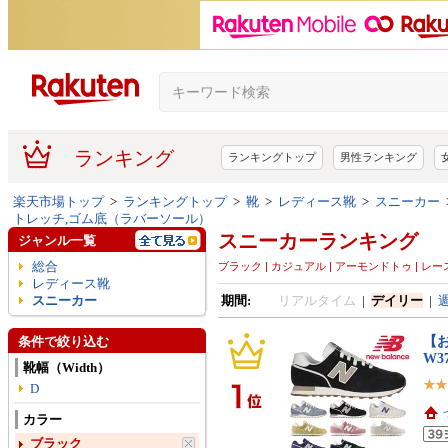
ランキング
ランキングトップ
男性ランキング
楽天市場トップ
>
ランキングトップ
>
靴
>
レディース靴
>
スニーカー
トレッチ,ゴム底（ラバーソール）
スニーカーランキング
ジャンル一覧
総合
ブラック | カジュアル | アーモンドトゥ | レ
レディース靴
スニーカー
期間:
リアルタイム
|
デイリー
|
【
条件で絞り込む
W37
靴幅（Width）
D
カラー
ブラック