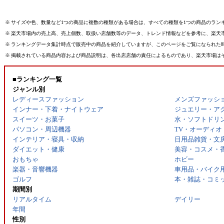
※
サイズや色、数量など1つの商品に複数の種類がある場合は、すべての種類を1つの商品のラン
※
楽天市場内の売上高、売上個数、取扱い店舗数等のデータ、トレンド情報などを参考に、楽天
※
ランキングデータ集計時点で販売中の商品を紹介していますが、このページをご覧になられた
※
掲載されている商品内容および商品説明は、各出店店舗の責任によるものであり、楽天市場は
■ランキング一覧
ジャンル別
レディースファッション
メンズファッシ
インナー・下着・ナイトウェア
ジュエリー・ア
スイーツ・お菓子
水・ソフトドリ
パソコン・周辺機器
TV・オーディオ
インテリア・寝具・収納
日用品雑貨・文
ダイエット・健康
美容・コスメ・
おもちゃ
ホビー
楽器・音響機器
車用品・バイク
ゴルフ
本・雑誌・コミ
期間別
リアルタイム
デイリー
年間
性別