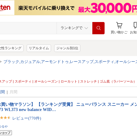
ランキングで
買い物かご
お知
女性ランキング
リアルタイム
ジャンル別1位
>
ブラック,カジュアル,アーモンドトゥ,レースアップ,スポーティ,オールシー
ースアップ | スポーティ | オールシーズン | ローカット | ストレッチ | ゴム底（ラバーソール）
週間
|
月間
お買い物マラソン】 【ランキング受賞】 ニューバランス スニーカー メ
3 WL373 new balance WID…
レビュー(770件)
つるや