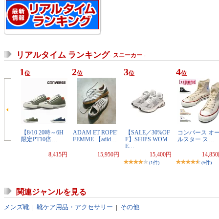
リアルタイム ランキング
- スニーカー -
1
2
3
4
位
位
位
位
【8/10 20時～6H
ADAM ET ROPE'
【SALE／30%OF
コンバース オ
限定PT10倍…
FEMME 【adid…
F】SHIPS WOM
ルスター ス…
E…
8,415円
15,950円
15,400円
14,85
(1件)
(5件)
関連ジャンルを見る
メンズ靴
|
靴ケア用品・アクセサリー
|
その他