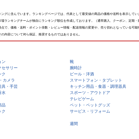
キングに含んでいます。ランキングページでは、代表として最安値の商品の価格や送料を表示してい
市場ランキングチームが独自にランキング順位を作成しております。（通常購入、クーポン、定期・
時点で、価格・送料・ポイント倍数・レビュー情報・配送情報の変更や、売り切れとなっている可能
その内容について何ら保証、推奨するものではありません。
ョン
靴
クセサリー
腕時計
ンク
ビール・洋酒
・カメラ
スマートフォン・タブレット
房具・手芸
キッチン用品・食器・調理器具
香水
スポーツ・アウトドア
テレビゲーム
用品
ペット・ペットグッズ
ック
サービス・リフォーム
週間