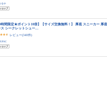
つるや
29時間限定★ポイント10倍】【サイズ交換無料！】 厚底 スニーカー 厚
ース シークレットシュー…
レビュー(340件)
NUPAC