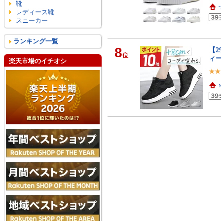
靴
レディース靴
スニーカー
ランキング一覧
8
【
位
ィ
楽天市場のイチオシ