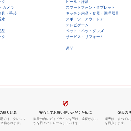
ンク
ビール・洋酒
・カメラ
スマートフォン・タブレット
房具・手芸
キッチン用品・食器・調理器具
香水
スポーツ・アウトドア
テレビゲーム
用品
ペット・ペットグッズ
ック
サービス・リフォーム
週間
の取り組み
安心してお買い物いただくために
楽天の
市場では、クレジッ
楽天独自のガイドラインを設け、違反がない
楽天は、すべての
て送信されます。
かを日々パトロールしています。
を目指します。