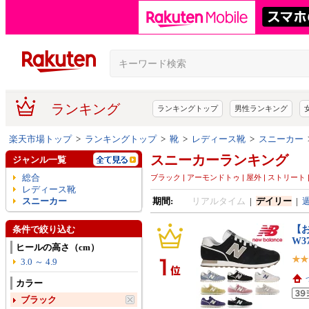
ランキング
ランキングトップ
男性ランキング
楽天市場トップ
>
ランキングトップ
>
靴
>
レディース靴
>
スニーカー
スニーカーランキング
ジャンル一覧
総合
ブラック | アーモンドトゥ | 屋外 | ストリート |
レディース靴
スニーカー
期間:
リアルタイム
|
デイリー
|
【
条件で絞り込む
W37
ヒールの高さ（cm）
3.0 ～ 4.9
カラー
ブラック