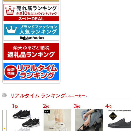
リアルタイム ランキング
- スニーカー -
1
2
3
4
位
位
位
位