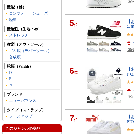
機能（靴）
コンフォートシューズ
軽量
5
【お
位
42
機能性（生地・布）
ストレッチ
種類（アウトソール）
ゴム底（ラバーソール）
合成底
靴幅（Width）
6
【お
D
位
F Q
E
2E
ブランド
ニューバランス
タイプ（ストラップ）
7
レースアップ
【お
位
PU
このジャンルの商品