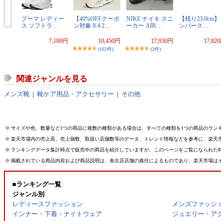
プーマ レディー
【40%OFFクーポ
NIKE ナイキ スニ
【残り23.0cm
ス ソフトラ…
ン対象 8.4 2…
ーカー AIR…
ンバース …
7,180円
10,450円
17,930円
17,82
(162件)
(2件)
関連ジャンルを見る
メンズ靴
|
靴ケア用品・アクセサリー
|
その他
※
サイズや色、数量など1つの商品に複数の種類がある場合は、すべての種類を1つの商品のラン
※
楽天市場内の売上高、売上個数、取扱い店舗数等のデータ、トレンド情報などを参考に、楽天
※
ランキングデータ集計時点で販売中の商品を紹介していますが、このページをご覧になられた
※
掲載されている商品内容および商品説明は、各出店店舗の責任によるものであり、楽天市場は
■ランキング一覧
ジャンル別
レディースファッション
メンズファッシ
インナー・下着・ナイトウェア
ジュエリー・ア