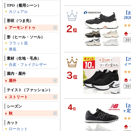
TPO（着用シーン）
カジュアル
【お
20
形状（つま先）
アーモンドトゥ
形（ヒール・ソール）
フラット底
厚底
素材（生地・毛糸）
【
ィ
合皮・フェイクレザー
屋内・屋外
屋外
テイスト（ファッション）
ストリート
4
【お
シーズン
位
e 
秋
カット
ローカット