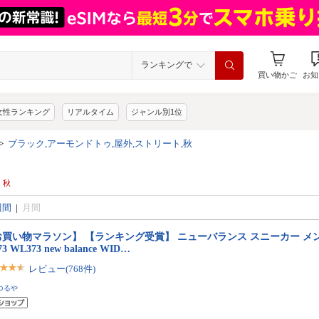
ランキングで
買い物かご
お知
女性ランキング
リアルタイム
ジャンル別1位
>
ブラック,アーモンドトゥ,屋外,ストリート,秋
 秋
週間
|
月間
お買い物マラソン】 【ランキング受賞】 ニューバランス スニーカー メ
3 WL373 new balance WID…
レビュー(768件)
つるや