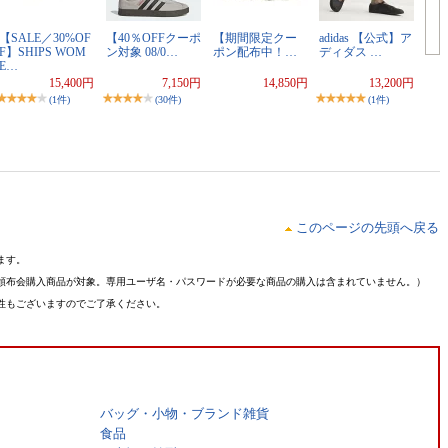
【SALE／30%OF
【40％OFFクーポ
【期間限定クー
adidas 【公式】ア
F】SHIPS WOM
ン対象 08/0…
ポン配布中！…
ディダス …
E…
15,400円
7,150円
14,850円
13,200円
(1件)
(30件)
(1件)
このページの先頭へ戻る
ます。
頒布会購入商品が対象。専用ユーザ名・パスワードが必要な商品の購入は含まれていません。）
性もございますのでご了承ください。
バッグ・小物・ブランド雑貨
食品