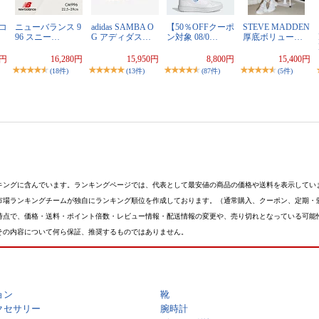
】コ
ニューバランス 9
adidas SAMBA O
【50％OFFクーポ
STEVE MADDEN
96 スニー…
G アディダス…
ン対象 08/0…
厚底ボリュー…
0円
16,280円
15,950円
8,800円
15,400円
(18件)
(13件)
(87件)
(5件)
キングに含んでいます。ランキングページでは、代表として最安値の商品の価格や送料を表示してい
市場ランキングチームが独自にランキング順位を作成しております。（通常購入、クーポン、定期・
時点で、価格・送料・ポイント倍数・レビュー情報・配送情報の変更や、売り切れとなっている可能
その内容について何ら保証、推奨するものではありません。
ョン
靴
クセサリー
腕時計