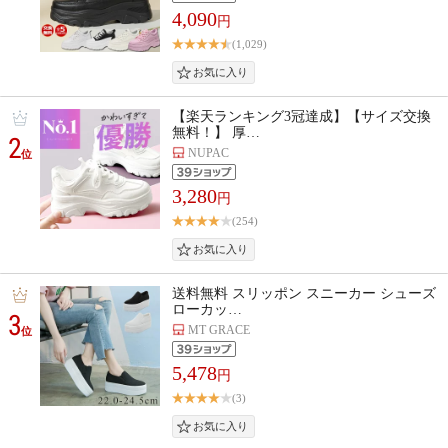
4,090
円
(1,029)
【楽天ランキング3冠達成】【サイズ交換
無料！】 厚…
2
NUPAC
位
3,280
円
(254)
送料無料 スリッポン スニーカー シューズ
ローカッ…
3
MT GRACE
位
5,478
円
(3)