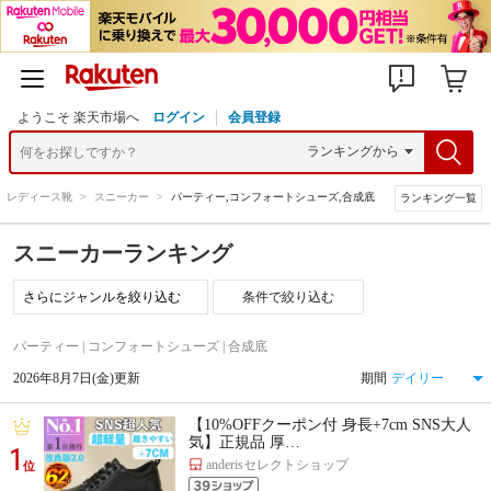
ようこそ 楽天市場へ
ログイン
会員登録
>
レディース靴
>
スニーカー
>
パーティー,コンフォートシューズ,合成底
ランキング一覧
スニーカーランキング
条件で絞り込む
パーティー | コンフォートシューズ | 合成底
2026年8月7日(金)更新
期間
【10%OFFクーポン付 身長+7cm SNS大人
気】正規品 厚…
1
anderisセレクトショップ
位