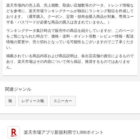
楽天市場内の売上高、売上個数、取扱い店舗数等のデータ、トレンド情報な
どを参考に、楽天市場ランキングチームが独自にランキング順位を作成して
おります。（通常購入、クーポン、定期・頒布会購入商品が対象。専用ユー
ザ名・パスワードが必要な商品の購入は含まれていません。）
ランキングデータ集計時点で販売中の商品を紹介していますが、このページ
をご覧になられた時点で、価格・送料・ポイント倍数・レビュー情報・配送
情報の変更や、売り切れとなっている可能性もございますのでご了承くださ
い。
掲載されている商品内容および商品説明は、各出店店舗の責任によるもので
あり、楽天市場はその内容について何ら保証、推奨するものではありませ
ん。
関連ジャンル
靴
レディース靴
スニーカー
楽天市場アプリ新規利用で1,000ポイント