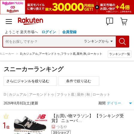
ようこそ 楽天市場へ
ログイン
会員登録
スニーカー
>
D,カジュアル,アーモンドトゥ,フラット底,屋外,秋,ローカット
ランキング一覧
スニーカーランキング
条件で絞り込む
D | カジュアル | アーモンドトゥ | フラット底 | 屋外 | 秋 | ローカット
2026年8月8日(土)更新
期間
【お買い物マラソン】 【ランキング受
賞】 ニューバ…
1
つるや
位