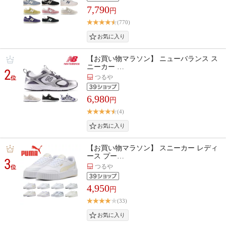
7,790
円
(770)
【お買い物マラソン】 ニューバランス ス
ニーカー …
2
つるや
位
6,980
円
(4)
【お買い物マラソン】 スニーカー レディ
ース プー…
3
つるや
位
4,950
円
(33)