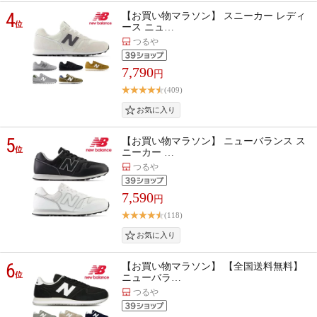
4
【お買い物マラソン】 スニーカー レディ
位
ース ニュ…
つるや
7,790
円
(409)
5
【お買い物マラソン】 ニューバランス ス
位
ニーカー …
つるや
7,590
円
(118)
6
【お買い物マラソン】 【全国送料無料】
位
ニューバラ…
つるや