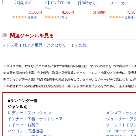
ン対象 08/0…
F】UNITED AR
日20時から1…
スニーカー …
R…
11,000円
8,580円
51,900円
7,79
(186件)
(7件)
(286件)
関連ジャンルを見る
メンズ靴
|
靴ケア用品・アクセサリー
|
その他
※
サイズや色、数量など1つの商品に複数の種類がある場合は、すべての種類を1つの商品のラン
※
楽天市場内の売上高、売上個数、取扱い店舗数等のデータ、トレンド情報などを参考に、楽天
※
ランキングデータ集計時点で販売中の商品を紹介していますが、このページをご覧になられた
※
掲載されている商品内容および商品説明は、各出店店舗の責任によるものであり、楽天市場は
■ランキング一覧
ジャンル別
レディースファッション
メンズファッシ
インナー・下着・ナイトウェア
ジュエリー・ア
スイーツ・お菓子
水・ソフトドリ
パソコン・周辺機器
TV・オーディオ