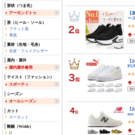
形状（つま先）
アーモンドトゥ
【
ー
形（ヒール・ソール）
フラット底
厚底
素材（生地・毛糸）
合皮・フェイクレザー
屋内・屋外
【お
PU
屋内屋外兼用
テイスト（ファッション）
スポーティ
シーズン
オールシーズン
4
【お
カット
位
nc
ローカット
靴幅（Width）
D