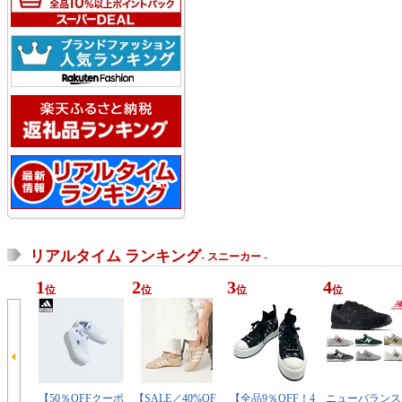
リアルタイム ランキング
- スニーカー -
1
2
3
4
位
位
位
位
【50％OFFクーポ
【SALE／40%OF
【全品9％OFF！4
ニューバランス