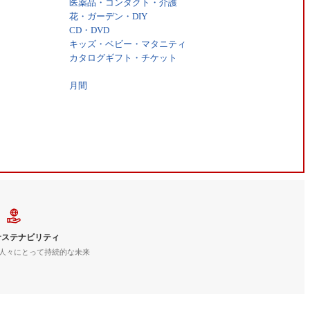
医薬品・コンタクト・介護
花・ガーデン・DIY
CD・DVD
キッズ・ベビー・マタニティ
カタログギフト・チケット
月間
サステナビリティ
人々にとって持続的な未来