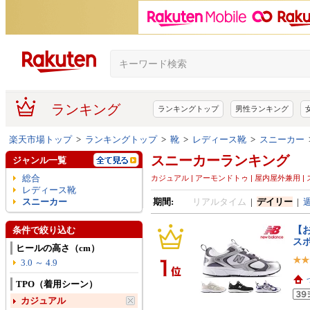
ランキング
ランキングトップ
男性ランキング
楽天市場トップ
>
ランキングトップ
>
靴
>
レディース靴
>
スニーカー
スニーカーランキング
ジャンル一覧
総合
カジュアル | アーモンドトゥ | 屋内屋外兼用 |
レディース靴
スニーカー
期間:
リアルタイム
|
デイリー
|
【お
条件で絞り込む
ス
ヒールの高さ（cm）
3.0 ～ 4.9
TPO（着用シーン）
カジュアル