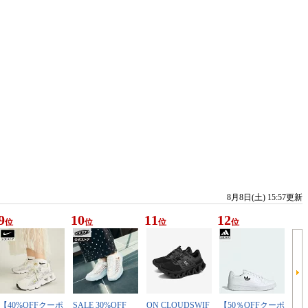
8月8日(土) 15:57更新
9
10
11
12
位
位
位
位
【40%OFFクーポ
SALE 30%OFF
ON CLOUDSWIF
【50％OFFクーポ