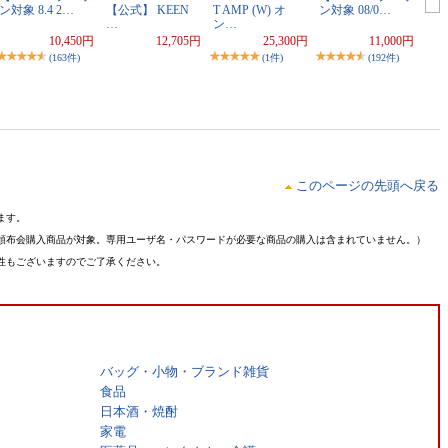
ン対象 8.4 2…
【公式】 KEEN
T AMP (W) オ
ン対象 08/0…
…
ン…
10,450円
12,705円
25,300円
11,000円
(163件)
(1件)
(192件)
このページの先頭へ戻る
ます。
頒布会購入商品が対象。専用ユーザ名・パスワードが必要な商品の購入は含まれていません。）
性もございますのでご了承ください。
バッグ・小物・ブランド雑貨
食品
日本酒・焼酎
家電