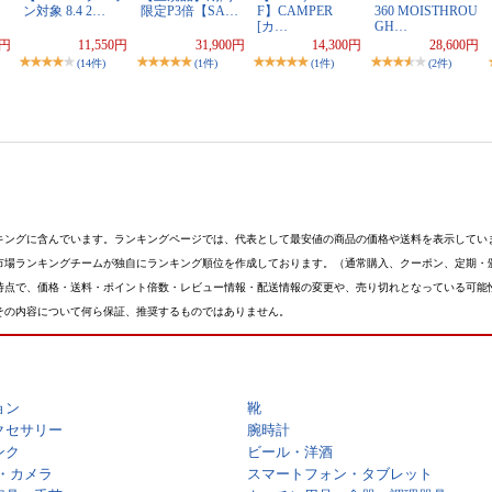
ン対象 8.4 2…
限定P3倍【SA…
F】CAMPER
360 MOISTHROU
[カ…
GH…
0円
11,550円
31,900円
14,300円
28,600円
(14件)
(1件)
(1件)
(2件)
キングに含んでいます。ランキングページでは、代表として最安値の商品の価格や送料を表示してい
市場ランキングチームが独自にランキング順位を作成しております。（通常購入、クーポン、定期・
時点で、価格・送料・ポイント倍数・レビュー情報・配送情報の変更や、売り切れとなっている可能
その内容について何ら保証、推奨するものではありません。
ョン
靴
クセサリー
腕時計
ンク
ビール・洋酒
・カメラ
スマートフォン・タブレット