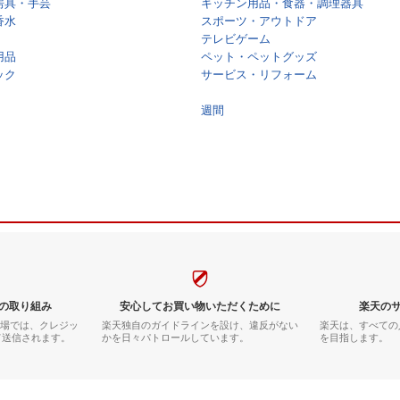
房具・手芸
キッチン用品・食器・調理器具
香水
スポーツ・アウトドア
テレビゲーム
用品
ペット・ペットグッズ
ック
サービス・リフォーム
週間
の取り組み
安心してお買い物いただくために
楽天の
市場では、クレジッ
楽天独自のガイドラインを設け、違反がない
楽天は、すべての
て送信されます。
かを日々パトロールしています。
を目指します。