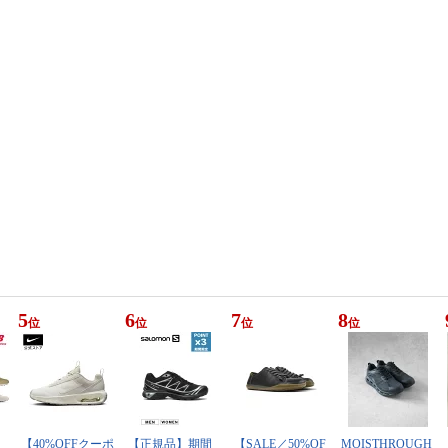
5
6
7
8
位
位
位
位
【40%OFFクーポ
【正規品】期間
【SALE／50%OF
MOISTHROUGH