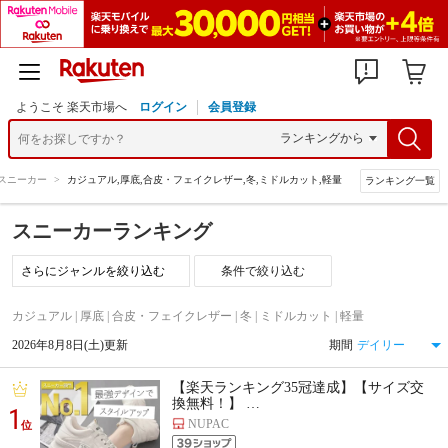
ようこそ 楽天市場へ
ログイン
会員登録
スニーカー
>
カジュアル,厚底,合皮・フェイクレザー,冬,ミドルカット,軽量
ランキング一覧
スニーカーランキング
条件で絞り込む
カジュアル | 厚底 | 合皮・フェイクレザー | 冬 | ミドルカット | 軽量
2026年8月8日(土)更新
期間
【楽天ランキング35冠達成】【サイズ交
換無料！】 …
1
NUPAC
位