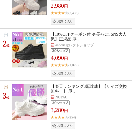
2,980
円
(2,433)
【10%OFFクーポン付 身長+7cm SNS大人
気】正規品 厚…
2
anderisセレクトショップ
位
4,090
円
(1,029)
【楽天ランキング3冠達成】【サイズ交換
無料！】 厚…
3
NUPAC
位
3,280
円
(254)