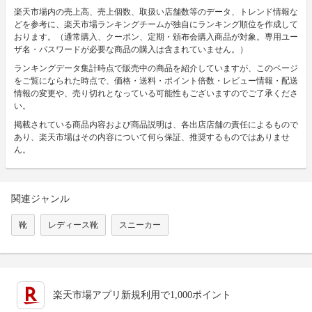
楽天市場内の売上高、売上個数、取扱い店舗数等のデータ、トレンド情報な
どを参考に、楽天市場ランキングチームが独自にランキング順位を作成して
おります。（通常購入、クーポン、定期・頒布会購入商品が対象。専用ユー
ザ名・パスワードが必要な商品の購入は含まれていません。）
ランキングデータ集計時点で販売中の商品を紹介していますが、このページ
をご覧になられた時点で、価格・送料・ポイント倍数・レビュー情報・配送
情報の変更や、売り切れとなっている可能性もございますのでご了承くださ
い。
掲載されている商品内容および商品説明は、各出店店舗の責任によるもので
あり、楽天市場はその内容について何ら保証、推奨するものではありませ
ん。
関連ジャンル
靴
レディース靴
スニーカー
楽天市場アプリ新規利用で1,000ポイント