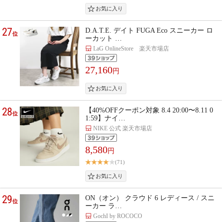
27
D.A.T.E. デイト FUGA Eco スニーカー ロ
位
ーカット …
LaG OnlineStore 楽天市場店
27,160
円
28
【40%OFFクーポン対象 8.4 20:00〜8.11 0
位
1:59】ナイ…
NIKE 公式 楽天市場店
8,580
円
(71)
29
ON（オン） クラウド 6 レディース / スニ
位
ーカー ラ…
GochI by ROCOCO