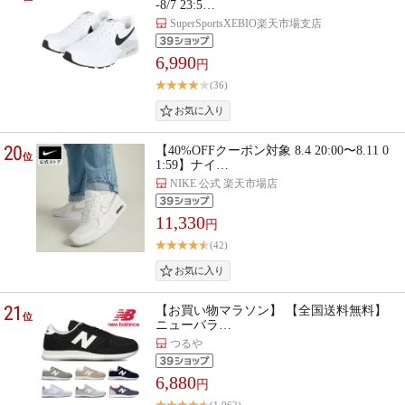
-8/7 23:5…
SuperSportsXEBIO楽天市場支店
6,990
円
(36)
20
【40%OFFクーポン対象 8.4 20:00〜8.11 0
位
1:59】ナイ…
NIKE 公式 楽天市場店
11,330
円
(42)
21
【お買い物マラソン】 【全国送料無料】
位
ニューバラ…
つるや
6,880
円