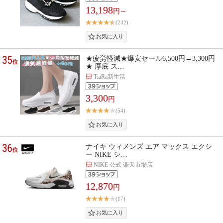
13,198
円～
(242)
35
★疲労軽減★爆安セール6,500円→3,300円
位
★ 厚底 ス…
TiaRa新生活
3,300
円
(54)
36
ナイキ ウィメンズ エア マックス エクシ
位
ー NIKE シ…
NIKE 公式 楽天市場店
12,870
円
(17)