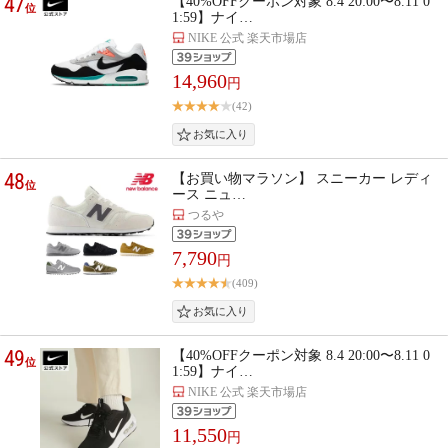
47
【40%OFFクーポン対象 8.4 20:00〜8.11 0
位
1:59】ナイ…
NIKE 公式 楽天市場店
14,960
円
(42)
48
【お買い物マラソン】 スニーカー レディ
位
ース ニュ…
つるや
7,790
円
(409)
49
【40%OFFクーポン対象 8.4 20:00〜8.11 0
位
1:59】ナイ…
NIKE 公式 楽天市場店
11,550
円