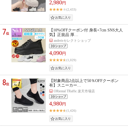
2,980
円
(2,433)
7
【10%OFFクーポン付 身長+7cm SNS大人
位
気】正規品 厚…
anderisセレクトショップ
4,090
円
(1,029)
8
【対象商品2点以上で50％OFFクーポン
位
有】スニーカー…
ORiental TRaffic 楽天市場店
4,980
円
(1,426)