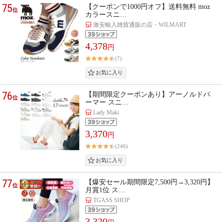
75
【クーポンで1000円オフ】送料無料 moz
位
カラースニ…
激安輸入雑貨通販の店・WILMART
4,378
円
(7)
76
【期間限定クーポンあり】アーノルドパ
位
ーマー スニ…
Lady Maki
3,370
円
(240)
77
【爆安セール期間限定7,500円→3,320円】
位
月賞1位 ス…
TGASS SHOP
3,320