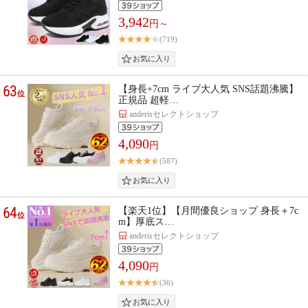
3,942
円～
(719)
63
【身長+7cm ライブ大人気 SNS話題沸騰】
位
正規品 超軽…
anderisセレクトショップ
4,090
円
(587)
64
【楽天1位】【月間優良ショップ 身長＋7c
位
m】厚底ス…
anderisセレクトショップ
4,090
円
(36)