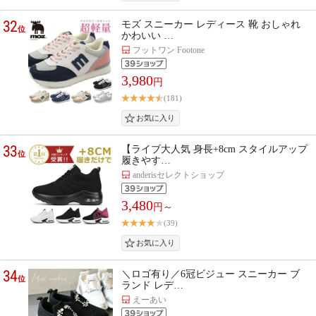
32
モズ スニーカー レディース 靴 おしゃれ
位
かわいい …
フットワン Footone
3,980
円
(181)
33
【ライブ大人気 身長+8cm スタイルアップ
位
履きやす…
anderisセレクトショップ
3,480
円～
(39)
34
＼ロゴ有り／6冠ビジュー スニーカー ブ
位
ランド レデ…
えーあい