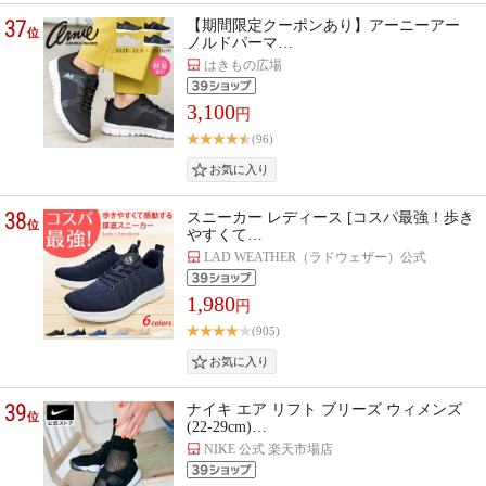
37
【期間限定クーポンあり】アーニーアー
位
ノルドパーマ…
はきもの広場
3,100
円
(96)
38
スニーカー レディース [コスパ最強！歩き
位
やすくて…
LAD WEATHER（ラドウェザー）公式
1,980
円
(905)
39
ナイキ エア リフト ブリーズ ウィメンズ
位
(22-29cm)…
NIKE 公式 楽天市場店