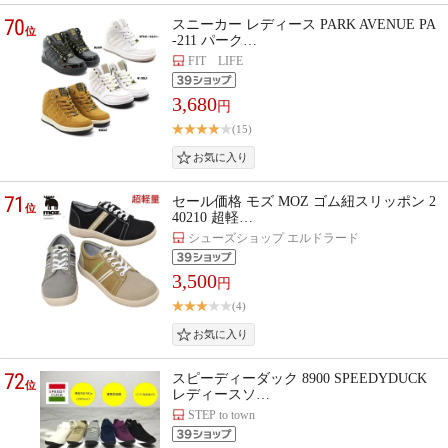
70
スニーカー レディース PARK AVENUE PA
位
-211 パーク…
FIT LIFE
3,680
円
(15)
71
セール価格 モズ MOZ ゴム紐スリッポン 2
位
40210 超軽…
シューズショップ エルドラード
3,500
円
(4)
72
スピーディーダック 8900 SPEEDYDUCK
位
レディースソ…
STEP to town