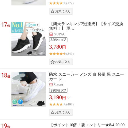
(172)
17
【楽天ランキング2冠達成】【サイズ交換
位
無料！】 厚…
NUPAC
3,780
円
(340)
18
防水 スニーカー メンズ 白 軽量 黒 スニー
位
カー レ…
S-mart
3,190
円～
(467)
19
【ポイント10倍！要エントリー★8/4 20:00
位