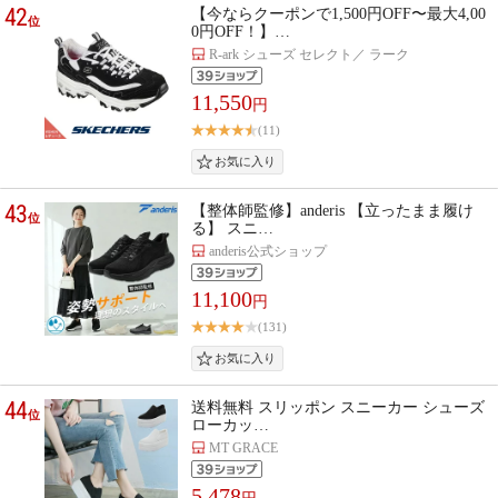
42
【今ならクーポンで1,500円OFF〜最大4,00
位
0円OFF！】…
R-ark シューズ セレクト／ ラーク
11,550
円
(11)
43
【整体師監修】anderis 【立ったまま履け
位
る】 スニ…
anderis公式ショップ
11,100
円
(131)
44
送料無料 スリッポン スニーカー シューズ
位
ローカッ…
MT GRACE
5,478