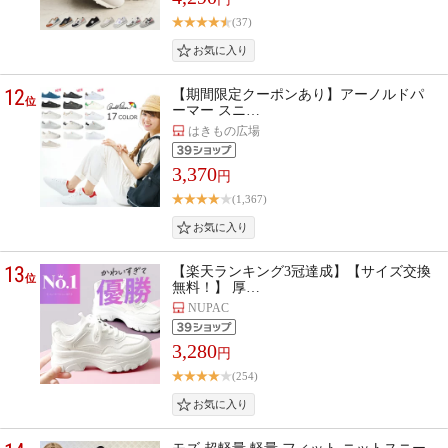
(37)
12
【期間限定クーポンあり】アーノルドパ
位
ーマー スニ…
はきもの広場
3,370
円
(1,367)
13
【楽天ランキング3冠達成】【サイズ交換
位
無料！】 厚…
NUPAC
3,280
円
(254)