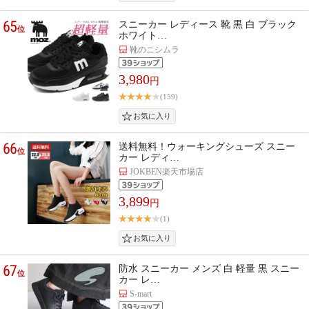
65
スニーカー レディース 靴 黒 白 ブラック
位
ホワイト…
靴のニシムラ
3,980
円
(159)
66
送料無料！ウォーキングシューズ スニー
位
カー レディ…
JOKBEN楽天市場店
3,899
円
(1)
67
防水 スニーカー メンズ 白 軽量 黒 スニー
位
カー レ…
S-mart