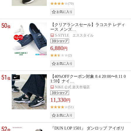
(70)
50
【クリアランスセール】ラコステ レディ
位
ース メンズ…
S-STYLE エススタイル
6,880
円
(2)
51
【40%OFFクーポン対象 8.4 20:00〜8.11 0
位
1:59】ナイ…
NIKE 公式 楽天市場店
11,330
円
(51)
52
『DUN LOP 1501』 ダンロップ アイボリ
位