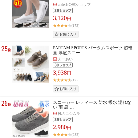
anderis公式ショップ
3,120
円
(173)
25
PARTAM SPORTS パータムスポーツ 超軽
位
量 厚底スニー…
えーあい
3,938
円
(17)
26
スニーカー レディース 防水 撥水 濡れな
位
い 雨 黒 …
靴のニシムラ
2,980
円
(232)