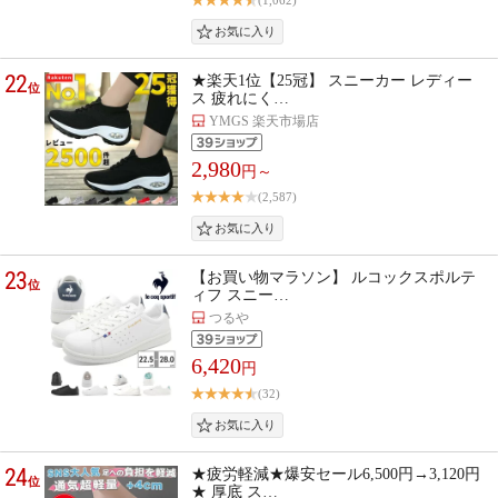
(1,062)
22
★楽天1位【25冠】 スニーカー レディー
位
ス 疲れにく…
YMGS 楽天市場店
2,980
円～
(2,587)
23
【お買い物マラソン】 ルコックスポルテ
位
ィフ スニー…
つるや
6,420
円
(32)
24
★疲労軽減★爆安セール6,500円→3,120円
位
★ 厚底 ス…