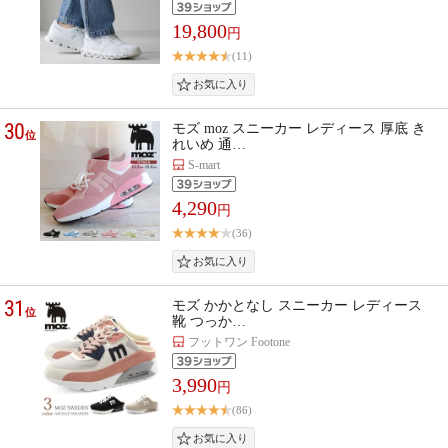
19,800
円
(11)
30
モズ moz スニーカー レディース 厚底 き
位
れいめ 通…
S-mart
4,290
円
(36)
31
モズ かかとなし スニーカー レディース
位
靴 つっか…
フットワン Footone
3,990
円
(86)