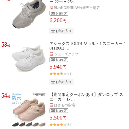
ー 22cm〜25c…
靴のHOSHIKAWA楽天市場店
6,200
円
53
アシックス JOLT4 ジョルト4 スニーカー 1
位
011B602 …
シューズクラブ C
5,940
円
(11)
54
【期間限定クーポンあり】ダンロップ ス
位
ニーカー レ…
はきもの広場
5,500
円
(54)