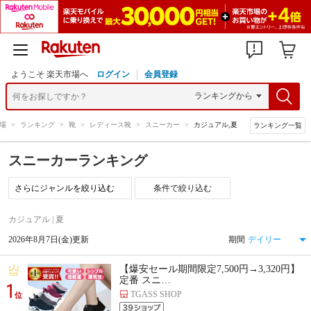
ようこそ 楽天市場へ
ログイン
会員登録
場
>
ランキング
>
靴
>
レディース靴
>
スニーカー
>
カジュアル,夏
ランキング一覧
スニーカーランキング
条件で絞り込む
カジュアル | 夏
2026年8月7日(金)更新
期間
【爆安セール期間限定7,500円→3,320円】
定番 スニ…
1
TGASS SHOP
位