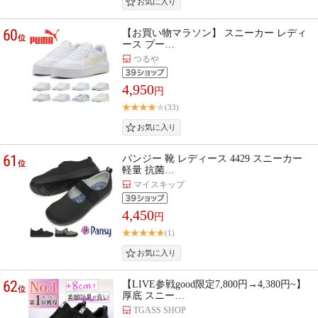
60
【お買い物マラソン】 スニーカー レディ
位
ース プー…
つるや
4,950
円
(33)
61
パンジー 靴 レディース 4429 スニーカー
位
軽量 抗菌…
マイスキップ
4,450
円
(1)
62
【LIVE参戦good限定7,800円→4,380円~】
位
厚底 スニー…
TGASS SHOP