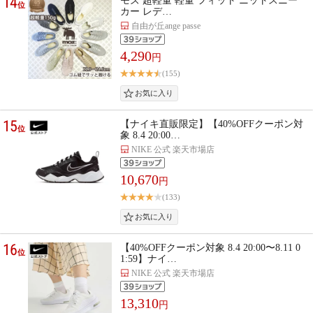
14
モズ 超軽量 軽量 フィット ニットスニー
位
カー レデ…
自由が丘ange passe
4,290
円
(155)
15
【ナイキ直販限定】【40%OFFクーポン対
位
象 8.4 20:00…
NIKE 公式 楽天市場店
10,670
円
(133)
16
【40%OFFクーポン対象 8.4 20:00〜8.11 0
位
1:59】ナイ…
NIKE 公式 楽天市場店
13,310
円