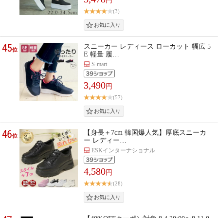
円
(3)
45
スニーカー レディース ローカット 幅広 5
位
E 軽量 履…
S-mart
3,490
円
(57)
46
【身長＋7cm 韓国爆人気】厚底スニーカ
位
ー レディー…
ESKインターナショナル
4,580
円
(28)