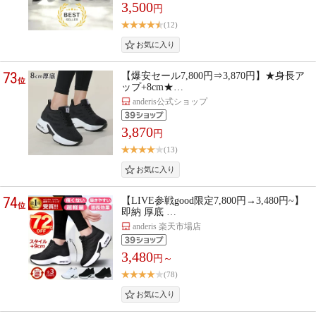
3,500
円
(12)
73
【爆安セール7,800円⇒3,870円】★身長ア
位
ップ+8cm★…
anderis公式ショップ
3,870
円
(13)
74
【LIVE参戦good限定7,800円→3,480円~】
位
即納 厚底 …
anderis 楽天市場店
3,480
円～
(78)