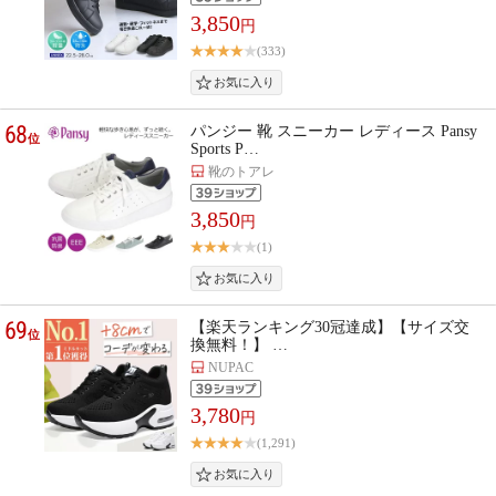
3,850
円
(333)
68
パンジー 靴 スニーカー レディース Pansy
位
Sports P…
靴のトアレ
3,850
円
(1)
69
【楽天ランキング30冠達成】【サイズ交
位
換無料！】 …
NUPAC
3,780
円
(1,291)