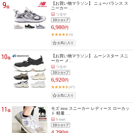
9
【お買い物マラソン】 ニューバランス ス
位
ニーカー …
つるや
6,980
円
(4)
10
【お買い物マラソン】 ムーンスター スニ
位
ーカー メ…
つるや
6,920
円
(47)
11
モズ moz スニーカー レディース ローカッ
位
ト 軽量 …
S-mart
4,290
円