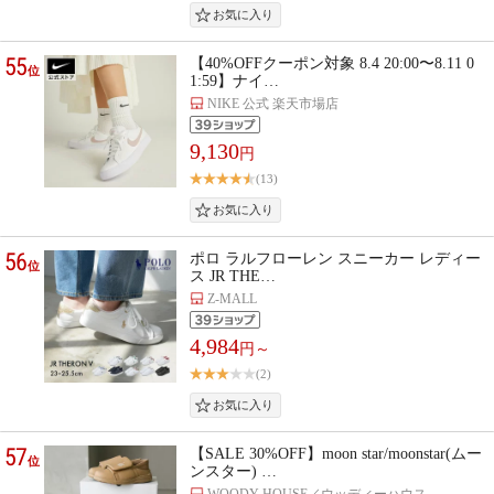
55
【40%OFFクーポン対象 8.4 20:00〜8.11 0
位
1:59】ナイ…
NIKE 公式 楽天市場店
9,130
円
(13)
56
ポロ ラルフローレン スニーカー レディー
位
ス JR THE…
Z-MALL
4,984
円～
(2)
57
【SALE 30%OFF】moon star/moonstar(ムー
位
ンスター) …
WOODY HOUSE／ウッディーハウス