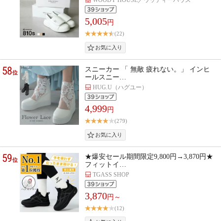
5,005
円
(22)
58
スニーカー 「 無敵 疲れない。」 インヒ
位
ールスニー…
HUG.U（ハグユー）
4,999
円
(279)
59
★爆安セール期間限定9,800円→3,870円★
位
フィットイ…
TGASS SHOP
3,870
円～
(12)