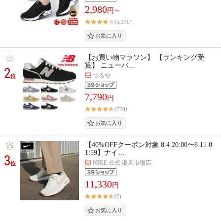
2,980
円～
(5,330)
【お買い物マラソン】 【ランキング受
賞】 ニューバ…
2
つるや
位
7,790
円
(770)
【40%OFFクーポン対象 8.4 20:00〜8.11 0
1:59】ナイ…
3
NIKE 公式 楽天市場店
位
11,330
円
(7)