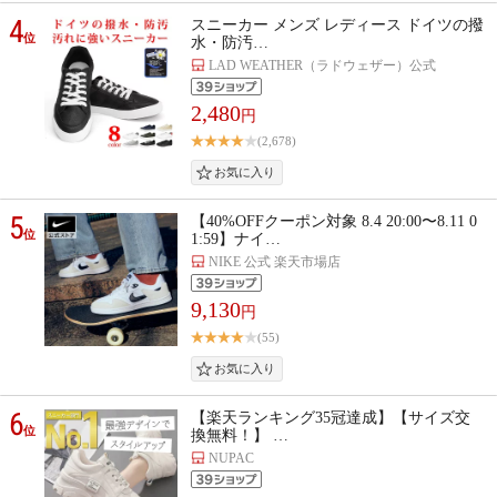
4
スニーカー メンズ レディース ドイツの撥
位
水・防汚…
LAD WEATHER（ラドウェザー）公式
2,480
円
(2,678)
5
【40%OFFクーポン対象 8.4 20:00〜8.11 0
位
1:59】ナイ…
NIKE 公式 楽天市場店
9,130
円
(55)
6
【楽天ランキング35冠達成】【サイズ交
位
換無料！】 …
NUPAC