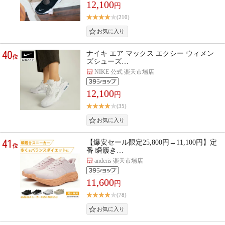
12,100
円
(210)
40
ナイキ エア マックス エクシー ウィメン
位
ズシューズ…
NIKE 公式 楽天市場店
12,100
円
(35)
41
【爆安セール限定25,800円→11,100円】定
位
番 瞬履き…
anderis 楽天市場店
11,600
円
(78)