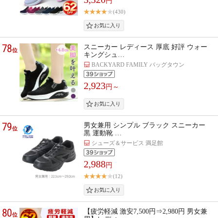
円
(430)
78
スニーカー レディース 厚底 好評 ウォー
位
キングシュ…
BACKYARD FAMILY バッグタウン
2,923
円～
79
男女兼用 シンプル ブラック スニーカー
位
黒 運動靴 …
シューズ＆サービス 満足館
2,988
円
(12)
80
【疲労軽減 激安7,500円⇒2,980円 男女兼
位