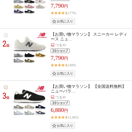
7,790
円
(770)
【お買い物マラソン】 スニーカー レディ
ース ニュ…
2
つるや
位
7,790
円
(409)
【お買い物マラソン】 【全国送料無料】
ニューバラ…
3
つるや
位
6,880
円
(1,062)