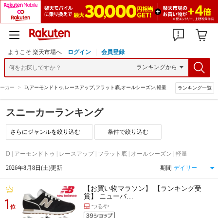
ようこそ 楽天市場へ
ログイン
会員登録
ーカー
>
D,アーモンドトゥ,レースアップ,フラット底,オールシーズン,軽量
ランキング一覧
スニーカーランキング
条件で絞り込む
D | アーモンドトゥ | レースアップ | フラット底 | オールシーズン | 軽量
2026年8月8日(土)更新
期間
【お買い物マラソン】 【ランキング受
賞】 ニューバ…
1
つるや
位