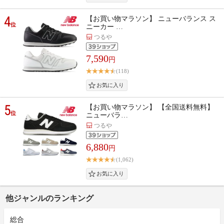
4
【お買い物マラソン】 ニューバランス ス
位
ニーカー …
つるや
7,590
円
(118)
5
【お買い物マラソン】 【全国送料無料】
位
ニューバラ…
つるや
6,880
円
(1,062)
他ジャンルのランキング
総合