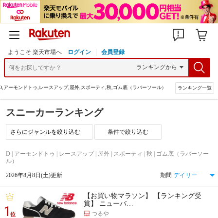
ようこそ 楽天市場へ
ログイン
会員登録
D,アーモンドトゥ,レースアップ,屋外,スポーティ,秋,ゴム底（ラバーソール）
ランキング一覧
スニーカーランキング
条件で絞り込む
D | アーモンドトゥ | レースアップ | 屋外 | スポーティ | 秋 | ゴム底（ラバーソー
ル）
2026年8月8日(土)更新
期間
【お買い物マラソン】 【ランキング受
賞】 ニューバ…
1
つるや
位