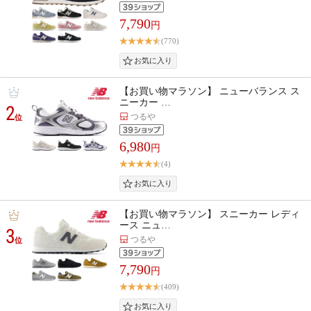
7,790
円
(770)
【お買い物マラソン】 ニューバランス ス
ニーカー …
2
つるや
位
6,980
円
(4)
【お買い物マラソン】 スニーカー レディ
ース ニュ…
3
つるや
位
7,790
円
(409)