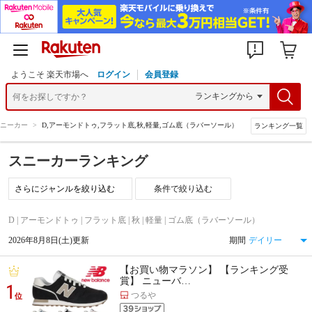
ようこそ 楽天市場へ
ログイン
会員登録
ニーカー
>
D,アーモンドトゥ,フラット底,秋,軽量,ゴム底（ラバーソール）
ランキング一覧
スニーカーランキング
条件で絞り込む
D | アーモンドトゥ | フラット底 | 秋 | 軽量 | ゴム底（ラバーソール）
2026年8月8日(土)更新
期間
【お買い物マラソン】 【ランキング受
賞】 ニューバ…
1
つるや
位