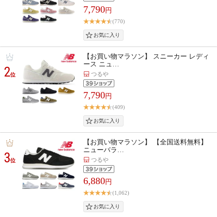
7,790
円
(770)
【お買い物マラソン】 スニーカー レディ
ース ニュ…
2
つるや
位
7,790
円
(409)
【お買い物マラソン】 【全国送料無料】
ニューバラ…
3
つるや
位
6,880
円
(1,062)