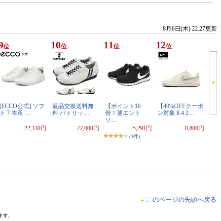
8月6日(木) 22:27更新
9
10
11
12
位
位
位
位
[ECCO公式] ソフ
返品交換送料無
【ポイント10
【40%OFFクーポ
ト 7 本革 …
料 パトリッ…
倍！要エント
ン対象 8.4 2…
リ…
22,330円
22,000円
5,291円
8,800円
(3件)
このページの先頭へ戻る
ます。