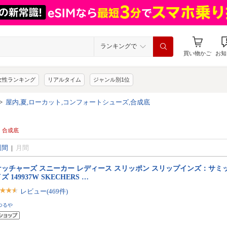
ランキングで
買い物かご
お知
女性ランキング
リアルタイム
ジャンル別1位
>
屋内,夏,ローカット,コンフォートシューズ,合成底
| 合成底
週間
|
月間
ッチャーズ スニーカー レディース スリッポン スリップインズ：サミッ
ズ 149937W SKECHERS …
レビュー(469件)
つるや