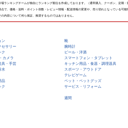
市場ランキングチームが独自にランキング順位を作成しております。（通常購入、クーポン、定期・
時点で、価格・送料・ポイント倍数・レビュー情報・配送情報の変更や、売り切れとなっている可能
その内容について何ら保証、推奨するものではありません。
ョン
靴
クセサリー
腕時計
ンク
ビール・洋酒
・カメラ
スマートフォン・タブレット
房具・手芸
キッチン用品・食器・調理器具
香水
スポーツ・アウトドア
テレビゲーム
用品
ペット・ペットグッズ
ック
サービス・リフォーム
週間