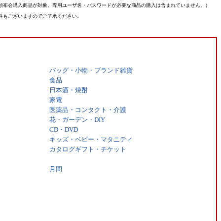
頒布会購入商品が対象。専用ユーザ名・パスワードが必要な商品の購入は含まれていません。）
性もございますのでご了承ください。
バッグ・小物・ブランド雑貨
食品
日本酒・焼酎
家電
医薬品・コンタクト・介護
花・ガーデン・DIY
CD・DVD
キッズ・ベビー・マタニティ
カタログギフト・チケット
月間