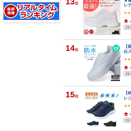
13
★爆
位
レ
14
【期
位
白
L
15
【
位
レ
E