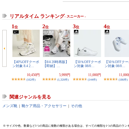
リアルタイム ランキング
- スニーカー -
1
2
3
4
位
位
位
位
【40%OFFクーポ
【8/4 20時再販】
【50％OFFクーポ
【50％OFFク
ン対象 8.4 2…
【即納】…
ン対象 08/0…
ン対象 08/0…
10,450円
5,999円
11,000円
11,00
(162件)
(1,320件)
(144件)
(186件)
関連ジャンルを見る
メンズ靴
|
靴ケア用品・アクセサリー
|
その他
※
サイズや色、数量など1つの商品に複数の種類がある場合は、すべての種類を1つの商品のラン