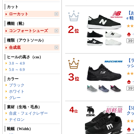
カット
【お
ローカット
e 
機能（靴）
コンフォートシューズ
種類（アウトソール）
合成底
ヒールの高さ（cm）
【ラ
3.0 ～ 4.9
ッシ
5.0 ～ 6.9
カラー
ブラック
ホワイト
グレー
素材（生地・毛糸）
4
【5
位
クッ
合皮・フェイクレザー
ナイロン
靴幅（Width）