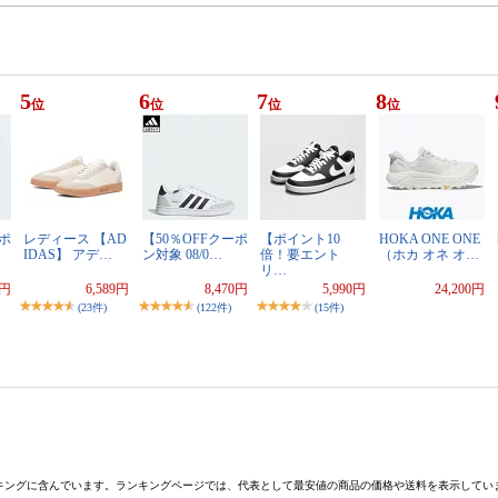
5
6
7
8
位
位
位
位
ーポ
レディース 【AD
【50％OFFクーポ
【ポイント10
HOKA ONE ONE
IDAS】 アデ…
ン対象 08/0…
倍！要エント
（ホカ オネ オ…
リ…
0円
6,589円
8,470円
5,990円
24,200円
(23件)
(122件)
(15件)
キングに含んでいます。ランキングページでは、代表として最安値の商品の価格や送料を表示してい