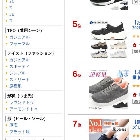
2E
E
3E
D
5
【お
位
20
TPO（着用シーン）
カジュアル
フォーマル
テイスト（ファッション）
カジュアル
スポーティ
6
【5
シンプル
位
量 
ストリート
原宿系
形状（つま先）
ラウンドトゥ
アーモンドトゥ
形（ヒール・ソール）
7
【
厚底
位
ズ 
フラット底