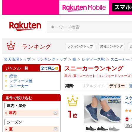
ランキング
ランキングトップ
男性ランキング
楽天市場トップ
>
ランキングトップ
>
靴
>
レディース靴
>
スニーカー
スニーカーランキング
ジャンル一覧
総合
屋内 | 夏 | ローカット | コンフォートシューズ 
レディース靴
スニーカー
期間:
リアルタイム
|
デイリー
|
スケ
条件で絞り込む
ヘイ
屋内・屋外
屋内
シーズン
夏