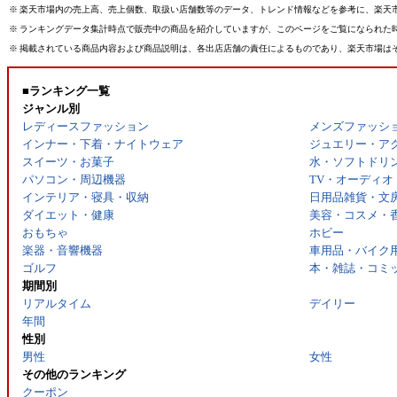
※
楽天市場内の売上高、売上個数、取扱い店舗数等のデータ、トレンド情報などを参考に、楽天
※
ランキングデータ集計時点で販売中の商品を紹介していますが、このページをご覧になられた
※
掲載されている商品内容および商品説明は、各出店店舗の責任によるものであり、楽天市場は
■ランキング一覧
ジャンル別
レディースファッション
メンズファッシ
インナー・下着・ナイトウェア
ジュエリー・ア
スイーツ・お菓子
水・ソフトドリ
パソコン・周辺機器
TV・オーディオ
インテリア・寝具・収納
日用品雑貨・文
ダイエット・健康
美容・コスメ・
おもちゃ
ホビー
楽器・音響機器
車用品・バイク
ゴルフ
本・雑誌・コミ
期間別
リアルタイム
デイリー
年間
性別
男性
女性
その他のランキング
クーポン