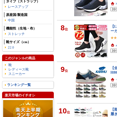
タイプ（ストラップ）
レースアップ
原産国/製造国
中国
8
【L
機能性（生地・布）
位
ーカ
ストレッチ
靴サイズ（cm）
22.0
このジャンルの商品
靴
9
【全
レディース靴
位
H80
スニーカー
ランキング一覧
楽天市場のイチオシ
10
【
位
履