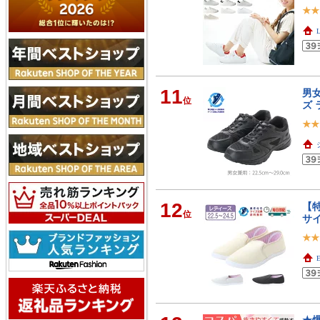
L
11
男女
位
ズ
12
【
位
サ
E