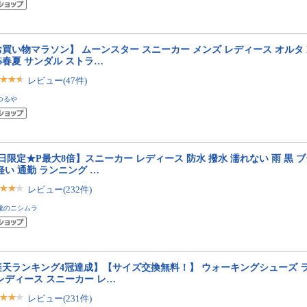
買い物マラソン】 ムーンスター スニーカー メンズ レディース オルタ B/M 0
26春夏 サンダル ストラ…
レビュー(47件)
つるや
日限定★P最大8倍】スニーカー レディース 防水 撥水 濡れない 雨 黒 ブ
軽い 通勤 ランニング …
レビュー(232件)
靴のニシムラ
楽天ランキング4冠達成】【サイズ交換無料！】 ウォーキングシューズ 
レディース スニーカー レ…
レビュー(231件)