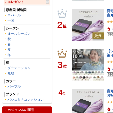
エレガント
原産国/製造国
喜寿
喜寿
ネパール
中国
シーズン
オールシーズン
秋
春
夏
【シ
冬
策 
柄
グラデーション
無地
カラー
パープル
4
喜寿
位
ブランド
お祝
パシュミナコレクション
このジャンルの商品