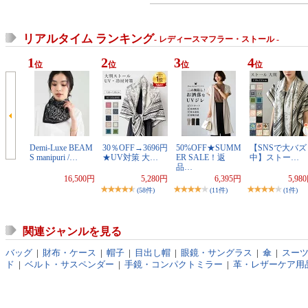
リアルタイム ランキング
- レディースマフラー・ストール -
1
2
3
4
位
位
位
位
Demi-Luxe BEAM
30％OFF→3696円
50%OFF★SUMM
【SNSで大バズ
S manipuri /…
★UV対策 大…
ER SALE！返
中】ストー…
品…
16,500円
5,280円
6,395円
5,98
(58件)
(11件)
(1件)
関連ジャンルを見る
バッグ
|
財布・ケース
|
帽子
|
目出し帽
|
眼鏡・サングラス
|
傘
|
スー
ド
|
ベルト・サスペンダー
|
手鏡・コンパクトミラー
|
革・レザーケア用