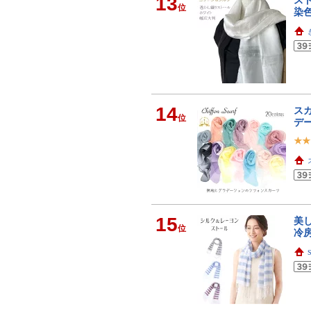
13
スト
位
染色
14
スカ
位
デー
15
美
位
冷房
S