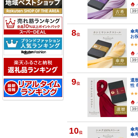
8
傘寿
位
お祝
9
還暦
位
性 
10
傘寿
位
傘寿