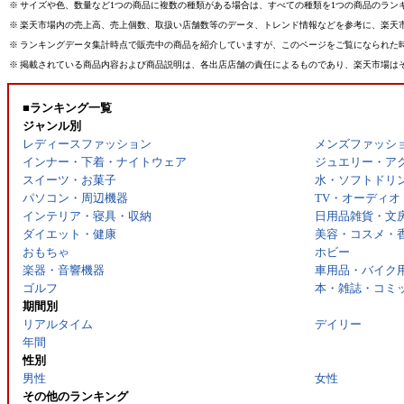
※
サイズや色、数量など1つの商品に複数の種類がある場合は、すべての種類を1つの商品のラン
※
楽天市場内の売上高、売上個数、取扱い店舗数等のデータ、トレンド情報などを参考に、楽天
※
ランキングデータ集計時点で販売中の商品を紹介していますが、このページをご覧になられた
※
掲載されている商品内容および商品説明は、各出店店舗の責任によるものであり、楽天市場は
■ランキング一覧
ジャンル別
レディースファッション
メンズファッシ
インナー・下着・ナイトウェア
ジュエリー・ア
スイーツ・お菓子
水・ソフトドリ
パソコン・周辺機器
TV・オーディオ
インテリア・寝具・収納
日用品雑貨・文
ダイエット・健康
美容・コスメ・
おもちゃ
ホビー
楽器・音響機器
車用品・バイク
ゴルフ
本・雑誌・コミ
期間別
リアルタイム
デイリー
年間
性別
男性
女性
その他のランキング