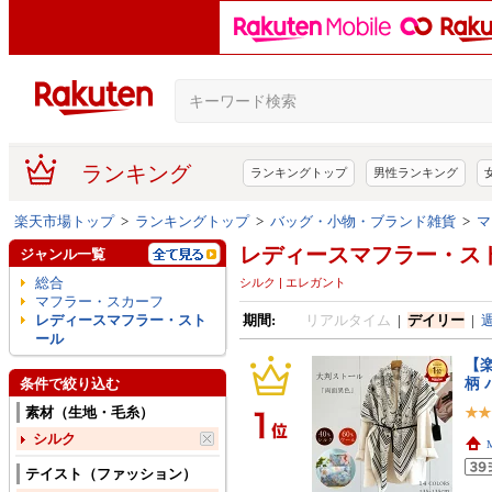
ランキング
ランキングトップ
男性ランキング
楽天市場トップ
>
ランキングトップ
>
バッグ・小物・ブランド雑貨
>
マ
レディースマフラー・ス
ジャンル一覧
総合
シルク | エレガント
マフラー・スカーフ
レディースマフラー・スト
期間:
リアルタイム
|
デイリー
|
ール
【楽
柄 
条件で絞り込む
素材（生地・毛糸）
シルク
テイスト（ファッション）