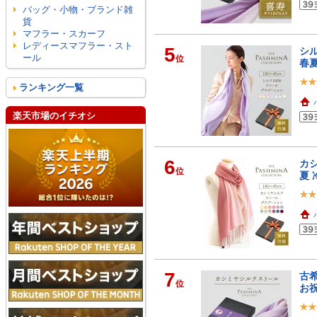
バッグ・小物・ブランド雑
貨
マフラー・スカーフ
レディースマフラー・スト
5
シル
ール
位
春夏
ランキング一覧
楽天市場のイチオシ
6
カシ
位
夏 
7
古希
位
お祝