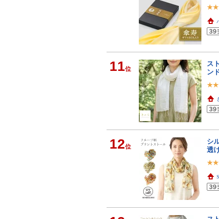
11
スト
位
ン
12
シル
位
透け
S