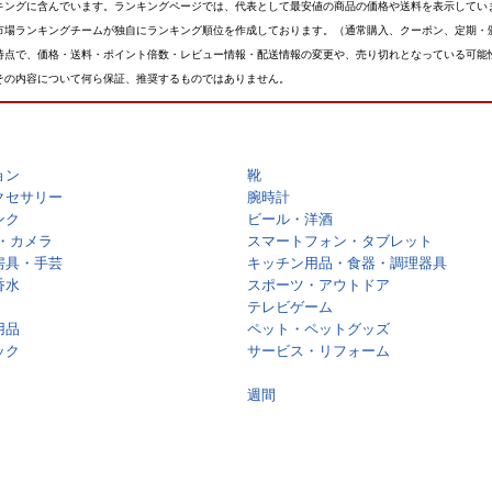
キングに含んでいます。ランキングページでは、代表として最安値の商品の価格や送料を表示してい
市場ランキングチームが独自にランキング順位を作成しております。（通常購入、クーポン、定期・
時点で、価格・送料・ポイント倍数・レビュー情報・配送情報の変更や、売り切れとなっている可能
その内容について何ら保証、推奨するものではありません。
ョン
靴
クセサリー
腕時計
ンク
ビール・洋酒
・カメラ
スマートフォン・タブレット
房具・手芸
キッチン用品・食器・調理器具
香水
スポーツ・アウトドア
テレビゲーム
用品
ペット・ペットグッズ
ック
サービス・リフォーム
週間