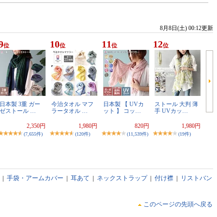
8月8日(土) 00:12更新
9
10
11
12
位
位
位
位
日本製 3重 ガー
今治タオル マフ
日本製 【 UVカ
ストール 大判 薄
ゼストール …
ラータオル …
ット 】 コッ…
手 UVカッ…
2,350円
1,980円
820円
1,980円
(7,655件)
(120件)
(11,539件)
(19件)
|
手袋・アームカバー
|
耳あて
|
ネックストラップ
|
付け襟
|
リストバン
このページの先頭へ戻る