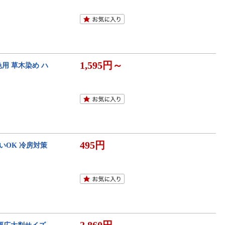
1,595円～
色用 草木染め ハ
495円
いOK 冷房対策