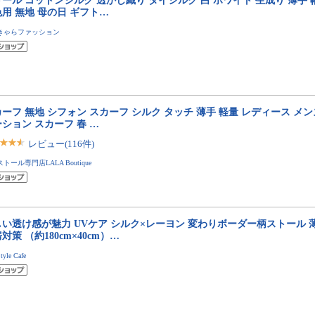
ール コットンシルク 透かし織り タイシルク 白 ホワイト 生成り 薄手
用 無地 母の日 ギフト…
きゃらファッション
ーフ 無地 シフォン スカーフ シルク タッチ 薄手 軽量 レディース メン
ション スカーフ 春 …
レビュー(116件)
ストール専門店LALA Boutique
しい透け感が魅力 UVケア シルク×レーヨン 変わりボーダー柄ストール 
対策 （約180cm×40cm）…
tyle Cafe