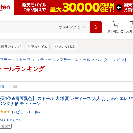
ランキングで
買い物かご
お知
女性ランキング
リアルタイム
ジャンル別1位
フラー・スカーフ
>
レディースマフラー・ストール
>
シルク,エレガント
トールランキング
週間
|
月間
天1位★両面異色】 ストール 大判 夏 レディース 大人 おしゃれ エレ
バンダナ柄 モノトーン …
レビュー(102件)
MARLE TOKYO