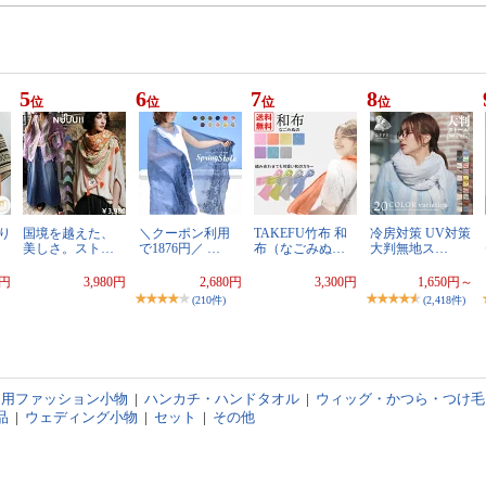
5
6
7
8
位
位
位
位
り
国境を越えた、
＼クーポン利用
TAKEFU竹布 和
冷房対策 UV対策
美しさ。スト…
で1876円／ …
布（なごみぬ…
大判無地ス…
0円
3,980円
2,680円
3,300円
1,650円～
(210件)
(2,418件)
ツ用ファッション小物
|
ハンカチ・ハンドタオル
|
ウィッグ・かつら・つけ毛
品
|
ウェディング小物
|
セット
|
その他