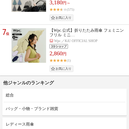
3,180
円～
(575)
7
【Wpc.公式】折りたたみ雨傘 フェミニン
位
フリル ミニ…
Wpc.／KiU OFFICIAL SHOP
2,860
円
(1)
他ジャンルのランキング
総合
バッグ・小物・ブランド雑貨
レディース雨傘