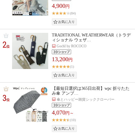
4,900
円
(84)
TRADITIONAL WEATHERWEAR（トラデ
ィショナル ウェザ…
2
GochI by ROCOCO
位
13,200
円
(1)
【最短日選択は365日出荷】wpc 折りたた
み傘 アンブ…
3
傘とハッピー雑貨シッククローバー
位
4,070
円～
(10)