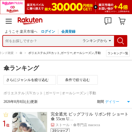
ようこそ 楽天市場へ
ログイン
会員登録
ランド雑貨
>
傘
>
ポリエステル,UVカット,ガーリー,オールシーズン,手動
ランキング一覧
傘ランキング
条件で絞り込む
ポリエステル | UVカット | ガーリー | オールシーズン | 手動
2026年8月8日(土)更新
期間
完全遮光 ビッグフリル リボン付 ショート
傘 55cm U…
1
ストール・傘専門店 macocca
位