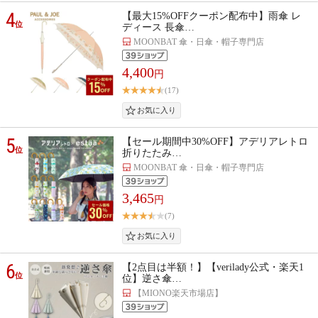
4
【最大15%OFFクーポン配布中】雨傘 レ
位
ディース 長傘…
MOONBAT 傘・日傘・帽子専門店
4,400
円
(17)
5
【セール期間中30%OFF】アデリアレトロ
位
折りたたみ…
MOONBAT 傘・日傘・帽子専門店
3,465
円
(7)
6
【2点目は半額！】【verilady公式・楽天1
位
位】逆さ傘…
【MIONO楽天市場店】