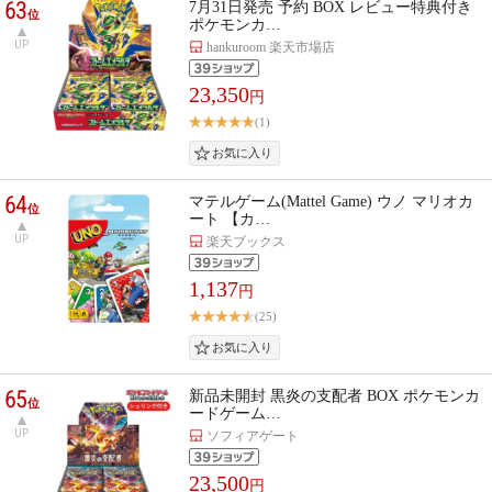
63
7月31日発売 予約 BOX レビュー特典付き
位
ポケモンカ…
UP
hankuroom 楽天市場店
23,350
円
(1)
64
マテルゲーム(Mattel Game) ウノ マリオカ
位
ート 【カ…
UP
楽天ブックス
1,137
円
(25)
65
新品未開封 黒炎の支配者 BOX ポケモンカ
位
ードゲーム…
UP
ソフィアゲート
23,500
円