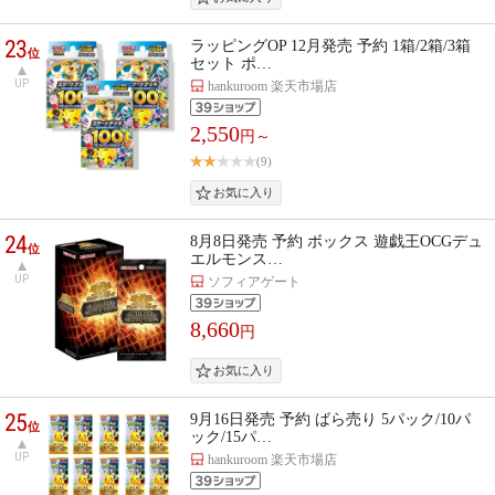
23
ラッピングOP 12月発売 予約 1箱/2箱/3箱
位
セット ポ…
UP
hankuroom 楽天市場店
2,550
円～
(9)
24
8月8日発売 予約 ボックス 遊戯王OCGデュ
位
エルモンス…
UP
ソフィアゲート
8,660
円
25
9月16日発売 予約 ばら売り 5パック/10パ
位
ック/15パ…
UP
hankuroom 楽天市場店