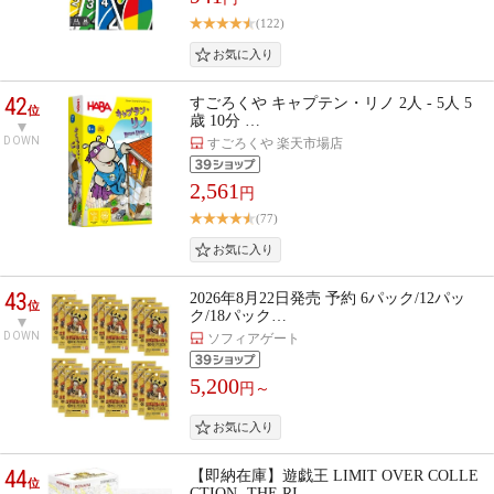
(122)
42
すごろくや キャプテン・リノ 2人 - 5人 5
位
歳 10分 …
DOWN
すごろくや 楽天市場店
2,561
円
(77)
43
2026年8月22日発売 予約 6パック/12パッ
位
ク/18パック…
DOWN
ソフィアゲート
5,200
円～
44
【即納在庫】遊戯王 LIMIT OVER COLLE
位
CTION -THE RI…