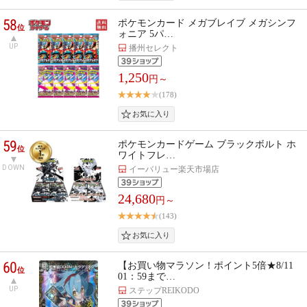
58
ポケモンカード メガブレイブ メガシンフ
位
ォニア 5パ…
UP
播州セレクト
1,250
円～
(178)
59
ポケモンカードゲーム ブラックボルト ホ
位
ワイトフレ…
DOWN
イーバリュー楽天市場店
24,680
円～
(143)
60
【お買い物マラソン！ポイント5倍★8/11
位
01：59まで…
UP
ステップREIKODO