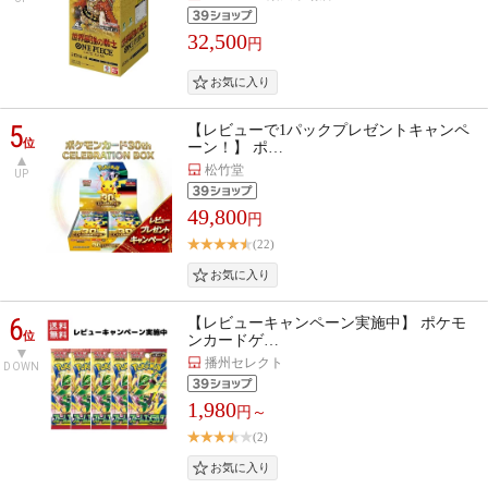
32,500
円
5
【レビューで1パックプレゼントキャンペ
位
ーン！】 ポ…
松竹堂
UP
49,800
円
(22)
6
【レビューキャンペーン実施中】 ポケモ
位
ンカードゲ…
播州セレクト
DOWN
1,980
円～
(2)