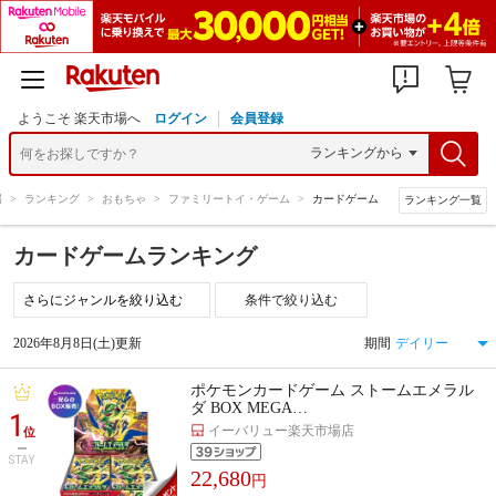
ようこそ 楽天市場へ
ログイン
会員登録
場
>
ランキング
>
おもちゃ
>
ファミリートイ・ゲーム
>
カードゲーム
ランキング一覧
カードゲームランキング
条件で絞り込む
2026年8月8日(土)更新
期間
ポケモンカードゲーム ストームエメラル
ダ BOX MEGA…
1
イーバリュー楽天市場店
位
STAY
22,680
円