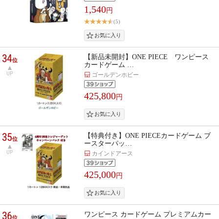
1,540
円
(5)
34
【新品未開封】ONE PIECE ワンピース
位
カードゲーム …
UP
ゴールデンホビー
425,800
円
35
【特典付き】ONE PIECEカードゲーム ブ
位
ースターパッ…
UP
カインドアース
425,000
円
36
ワンピース カードゲーム プレミアムカー
位