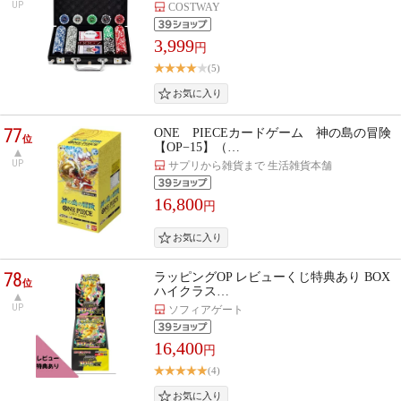
UP
COSTWAY
3,999
円
(5)
77
ONE PIECEカードゲーム 神の島の冒険
位
【OP−15】（…
UP
サプリから雑貨まで 生活雑貨本舗
16,800
円
78
ラッピングOP レビューくじ特典あり BOX
位
ハイクラス…
UP
ソフィアゲート
16,400
円
(4)