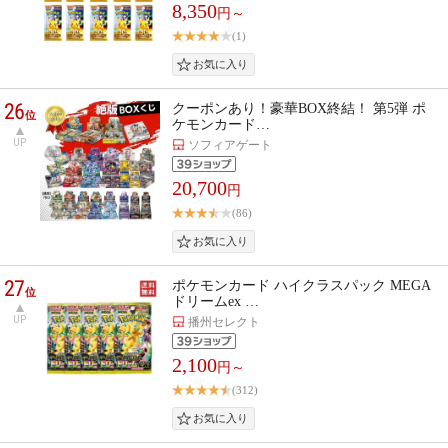
8,350
円～
(1)
26
クーポンあり！豪華BOX終結！ 第5弾 ポ
位
ケモンカード…
UP
ソフィアゲート
20,700
円
(86)
27
ポケモンカード ハイクラスパック MEGA
位
ドリームex …
UP
播州セレクト
2,100
円～
(312)