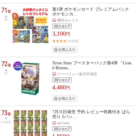
71
第1弾 ポケモンカード プレミアムパック
位
ポケモンカ…
UP
播州セレクト
3,100
円
(155)
72
Xross Stars ブースターパック第4弾 『Gran
位
d Resona…
UP
イーバリュー楽天市場店
4,480
円
73
7月31日発売 予約 レビュー特典付き ばら
位
売り 5パッ…
DOWN
and moa
1,860