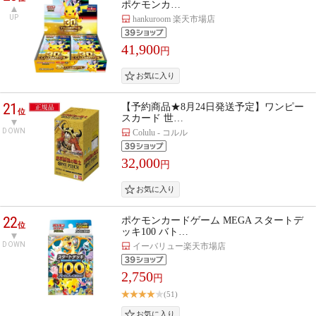
ポケモンカ…
UP
hankuroom 楽天市場店
41,900
円
21
【予約商品★8月24日発送予定】ワンピー
位
スカード 世…
DOWN
Colulu - コルル
32,000
円
22
ポケモンカードゲーム MEGA スタートデ
位
ッキ100 バト…
DOWN
イーバリュー楽天市場店
2,750
円
(51)