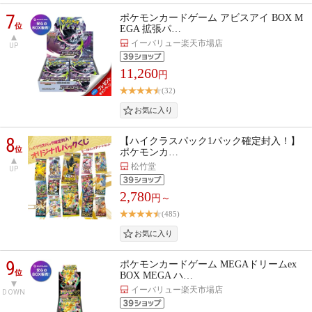
7
ポケモンカードゲーム アビスアイ BOX M
位
EGA 拡張パ…
イーバリュー楽天市場店
UP
11,260
円
(32)
8
【ハイクラスパック1パック確定封入！】
位
ポケモンカ…
松竹堂
UP
2,780
円～
(485)
9
ポケモンカードゲーム MEGAドリームex
位
BOX MEGA ハ…
イーバリュー楽天市場店
DOWN