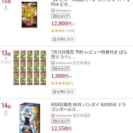
12
位
PSA ピカ…
UP
kamogawa
12,800
円～
(54)
13
7月31日発売 予約 レビュー特典付き ばら
位
売り 5パッ…
DOWN
hankuroom 楽天市場店
1,900
円～
(7)
14
8月8日発売 BOX バンダイ BANDAI ドラ
位
ゴンボールス…
UP
hankuroom 楽天市場店
12,550
円