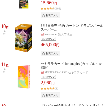
15,860
円
(303)
10
8月8日発売 予約 カートン ドラゴンボール
位
スーパー…
UP
hankuroom 楽天市場店
465,000
円
11
セキララカード for couples (カップル・夫
位
婦用)
UP
SEKIRARA CARD セキララカード
2,980
円
(1)
【レビュー特典あり！】 ポケカ オリパ 【