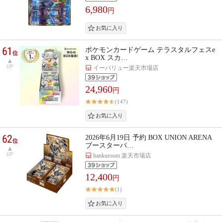
6,980
円
61
ポケモンカードゲーム テラスタルフェスe
位
x BOX スカ…
UP
イーバリュー楽天市場店
24,960
円
(147)
62
2026年6月19日 予約 BOX UNION ARENA
位
ブースターパ…
UP
hankuroom 楽天市場店
12,400
円
(1)