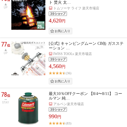
ト 焚火 太…
UP
トムソーヤ ライフ 楽天市場店
4,620
円
77
[公式] キャンピングムーン CB缶 ガスステ
位
ーション …
UP
IWISS TOOLs 楽天市場店
4,560
円
(36)
78
最大10％OFFクーポン 【8/4〜8/11】 コー
位
ルマン 純…
STAY
アルペン楽天市場店
990
円
(83)