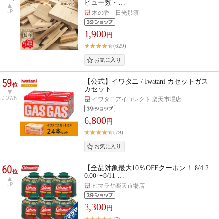
ビュー数・…
UP
木の香 日光那須
1,900
円
(629)
59
【公式】イワタニ / Iwatani カセットガス
位
カセット…
DOWN
イワタニアイコレクト 楽天市場店
6,800
円
(79)
60
【全品対象最大10％OFFクーポン！ 8/4 2
位
0:00〜8/11 …
UP
ヒマラヤ楽天市場店
3,300
円