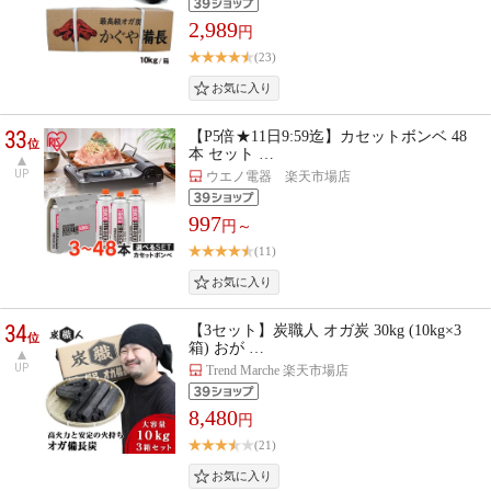
2,989
円
(23)
33
【P5倍★11日9:59迄】カセットボンベ 48
位
本 セット …
UP
ウエノ電器 楽天市場店
997
円～
(11)
34
【3セット】炭職人 オガ炭 30kg (10kg×3
位
箱) おが …
UP
Trend Marche 楽天市場店
8,480
円
(21)