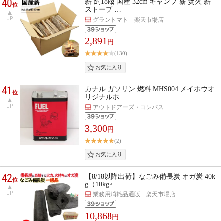
40
薪 約18kg 国産 32cm キャンプ 薪 焚火 薪
位
ストーブ …
UP
グラントマト 楽天市場店
2,891
円
(130)
41
カナル ガソリン 燃料 MHS004 メイホウオ
位
リジナルホ…
UP
アウトドアーズ・コンパス
3,300
円
(2)
42
【8/18以降出荷】なごみ備長炭 オガ炭 40k
位
g（10kg×…
UP
業務用消耗品通販 楽天市場店
10,868
円