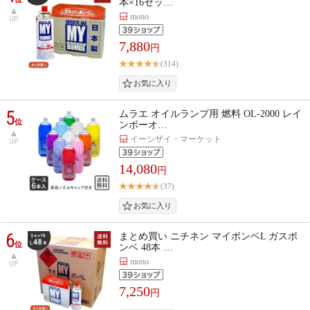
本×16セッ…
mono
UP
7,880
円
(314)
5
ムラエ オイルランプ用 燃料 OL-2000 レイ
位
ンボーオ…
イーシザイ・マーケット
UP
14,080
円
(37)
6
まとめ買い ニチネン マイボンベL ガスボ
位
ンベ 48本 …
mono
UP
7,250
円