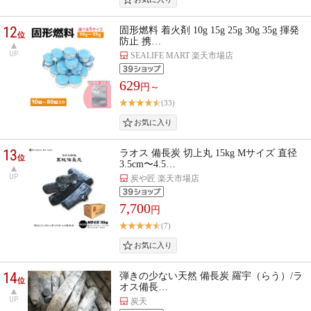
12
固形燃料 着火剤 10g 15g 25g 30g 35g 揮発
位
防止 携…
UP
SEALIFE MART 楽天市場店
629
円～
(33)
13
ラオス 備長炭 切上丸 15kg Mサイズ 直径
位
3.5cm〜4.5…
UP
炭や匠 楽天市場店
7,700
円
(7)
14
弾きの少ない天然 備長炭 羅宇（らう）/ラ
位
オス備長…
UP
炭天