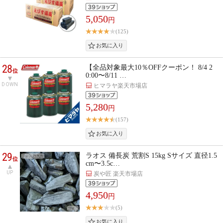
5,050
円
(125)
28
【全品対象最大10％OFFクーポン！ 8/4 2
位
0:00〜8/11 …
DOWN
ヒマラヤ楽天市場店
5,280
円
(157)
29
ラオス 備長炭 荒割S 15kg Sサイズ 直径1.5
位
cm〜3.5c…
UP
炭や匠 楽天市場店
4,950
円
(5)