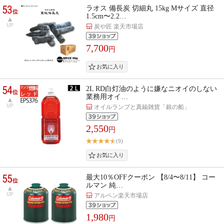
53
ラオス 備長炭 切細丸 15kg Mサイズ 直径
位
1.5cm〜2.2…
UP
炭や匠 楽天市場店
7,700
円
54
2L RD白灯油のように嫌なニオイのしない
位
業務用オイ…
UP
オイルランプと真鍮雑貨「銀の船」
2,550
円
(9)
55
最大10％OFFクーポン 【8/4〜8/11】 コー
位
ルマン 純…
UP
アルペン楽天市場店
1,980
円