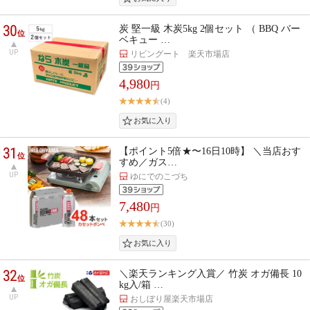
30
炭 堅一級 木炭5kg 2個セット （ BBQ バー
位
ベキュー …
UP
リビングート 楽天市場店
4,980
円
(4)
31
【ポイント5倍★〜16日10時】 ＼当店おす
位
すめ／ガス…
UP
ゆにでのこづち
7,480
円
(30)
32
＼楽天ランキング入賞／ 竹炭 オガ備長 10
位
kg入/箱 …
UP
おしぼり屋楽天市場店