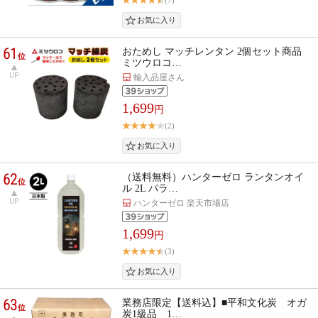
(7)
61
おためし マッチレンタン 2個セット商品
位
ミツウロコ…
UP
輸入品屋さん
1,699
円
(2)
62
（送料無料）ハンターゼロ ランタンオイ
位
ル 2L パラ…
UP
ハンターゼロ 楽天市場店
1,699
円
(3)
63
業務店限定【送料込】■平和文化炭 オガ
位
炭1級品 1…