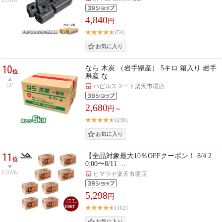
DOWN
4,840
円
(54)
10
なら 木炭 （岩手県産） 5キロ 箱入り 岩手
位
県産 な…
UP
パピルスマート楽天市場店
2,680
円～
(236)
11
【全品対象最大10％OFFクーポン！ 8/4 2
位
0:00〜8/11 …
DOWN
ヒマラヤ楽天市場店
5,298
円
(102)