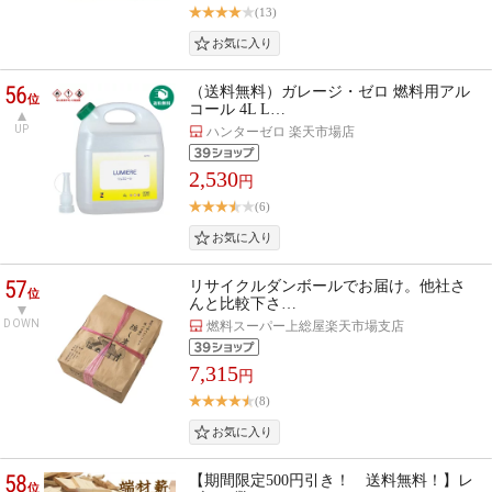
(13)
56
（送料無料）ガレージ・ゼロ 燃料用アル
位
コール 4L L…
UP
ハンターゼロ 楽天市場店
2,530
円
(6)
57
リサイクルダンボールでお届け。他社さ
位
んと比較下さ…
DOWN
燃料スーパー上総屋楽天市場支店
7,315
円
(8)
58
【期間限定500円引き！ 送料無料！】レ
位