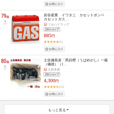
79
岩谷産業 イワタニ カセットボンベ
位
カセットガス…
UP
ツルハドラッグ
885
円
(1)
80
土佐備長炭「馬目樫（うばめがし）一級
位
（備徳）（1…
UP
土佐木炭
4,300
円
(12)
もっと見る