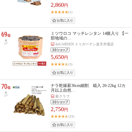
2,860
円
(1)
69
ミツウロコ マッチレンタン 14個入り 【一
位
部地域の…
UP
doGARDEN ドゥガーデン楽天市場店
5,650
円
(3)
70
ナラ乾燥薪36cm細割 箱入 20-22kg 12カ
位
月以上自然…
UP
薪クラブ
2,750
円
(33)