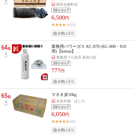
UP
島田谷燃料店
6,500
円
(25)
64
業務用パワーガス KC-870 (KC-800・810
位
用)【kmssa】…
UP
業務用プロ道具 厨房の匠
777
円
65
マネキ炭10kg
位
木炭本舗 ほしの
UP
6,050
円
(25)