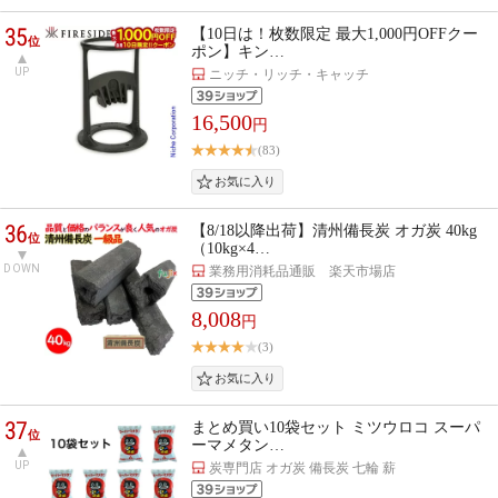
35
【10日は！枚数限定 最大1,000円OFFクー
位
ポン】キン…
UP
ニッチ・リッチ・キャッチ
16,500
円
(83)
36
【8/18以降出荷】清州備長炭 オガ炭 40kg
位
（10kg×4…
DOWN
業務用消耗品通販 楽天市場店
8,008
円
(3)
37
まとめ買い10袋セット ミツウロコ スーパ
位
ーマメタン…
UP
炭専門店 オガ炭 備長炭 七輪 薪