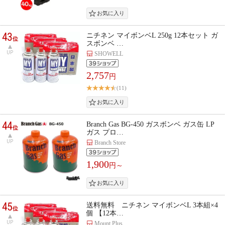
43
ニチネン マイボンベL 250g 12本セット ガ
位
スボンベ …
UP
SHOWELL
2,757
円
(11)
44
Branch Gas BG-450 ガスボンベ ガス缶 LP
位
ガス プロ…
UP
Branch Store
1,900
円～
45
送料無料 ニチネン マイボンベL 3本組×4
位
個 【12本…
UP
Mount Plus