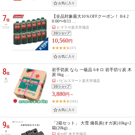
7
【全品対象最大10％OFFクーポン！ 8/4 2
位
0:00〜8/11 …
ヒマラヤ楽天市場店
STAY
10,560
円
(37)
8
岩手切炭 なら 一級品 6キロ 岩手切り炭 木
位
炭 6kg …
パピルスマート楽天市場店
UP
3,880
円～
(161)
9
「2箱セット」 大雪 備長炭(オガ炭)10kg×2
位
箱(20kg)…
炭や匠 楽天市場店