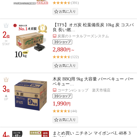
(391)
【TFS】オガ炭 松葉備長炭 10kg 炭 コスパ
良 長い燃…
2
炭屋のトータルフーズシステム
位
STAY
2,880
円～
(122)
木炭 BBQ用 9kg 大容量 バーベキュー バー
ベキュー…
3
コーナンeショップ 楽天市場店
位
UP
1,990
円
(44)
4
まとめ買い ニチネン マイボンベL 48本 3
位