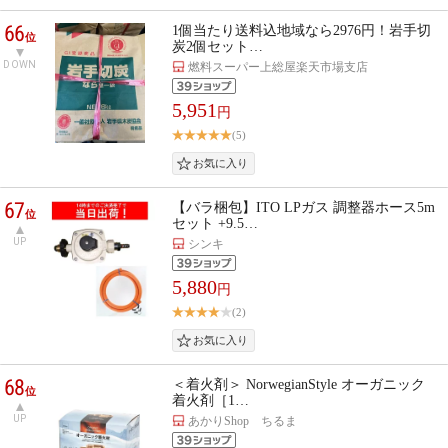
66
1個当たり送料込地域なら2976円！岩手切
位
炭2個セット…
DOWN
燃料スーパー上総屋楽天市場支店
5,951
円
(5)
67
【バラ梱包】ITO LPガス 調整器ホース5m
位
セット +9.5…
UP
シンキ
5,880
円
(2)
68
＜着火剤＞ NorwegianStyle オーガニック
位
着火剤［1…
UP
あかりShop ちるま