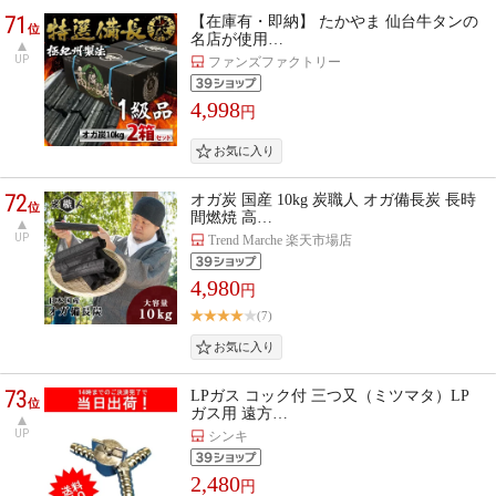
71
【在庫有・即納】 たかやま 仙台牛タンの
位
名店が使用…
UP
ファンズファクトリー
4,998
円
72
オガ炭 国産 10kg 炭職人 オガ備長炭 長時
位
間燃焼 高…
UP
Trend Marche 楽天市場店
4,980
円
(7)
73
LPガス コック付 三つ又（ミツマタ）LP
位
ガス用 遠方…
UP
シンキ
2,480
円