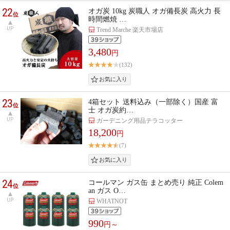
22
オガ炭 10kg 炭職人 オガ備長炭 高火力 長
位
時間燃焼 …
UP
Trend Marche 楽天市場店
3,480
円
(132)
23
4箱セット 送料込み（一部除く）国産 富
位
士 オガ炭約…
UP
ガーデニング用品テラコッター
18,200
円
(7)
24
コールマン ガス缶 まとめ売り 純正 Colem
位
an ガス O…
UP
WHATNOT
990
円～