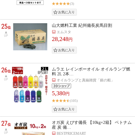
(3)
25
山大燃料工業 紀州備長炭馬目割
位
エムスタ
UP
28,248
円
26
ムラエ レインボーオイル オイルランプ燃
位
料 2L 2本…
UP
オイルランプと真鍮雑貨「銀の船」
5,380
円
(105)
27
オガ炭 えびす備長 【10kg×2箱】 ベトナム
位
産 炭 備…
UP
BESTPRICEMART