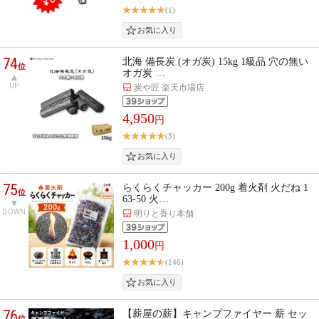
(1)
74
北海 備長炭 (オガ炭) 15kg 1級品 穴の無い
位
オガ炭 …
UP
炭や匠 楽天市場店
4,950
円
(3)
75
らくらくチャッカー 200g 着火剤 火だね 1
位
63-50 火…
DOWN
明りと香り本舗
1,000
円
(146)
76
【薪屋の薪】キャンプファイヤー 薪 セッ
位