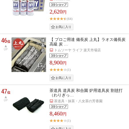
2,620
円
(64)
46
【 プロご用達 備長炭 上丸】ラオス備長炭
位
高級 炭 …
UP
トムソーヤ ライフ 楽天市場店
8,900
円
(1)
47
茶道具 道具炭 和合園 炉用道具炭 割毬打
位
（わりぎっ…
UP
茶道具・抹茶・八女茶の芳香園
8,460
円
(1)