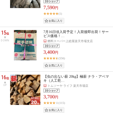
7,590
円
(1)
15
7月16日頃入荷予定！入荷後即出荷！サー
位
ビス価格！…
DOWN
燃料スーパー上総屋楽天市場支店
3,400
円
(556)
16
【虫の出ない薪 20kg】極薪 ナラ・アベマ
位
キ（人工乾…
UP
トムソーヤ ライフ 楽天市場店
3,700
円
(115)