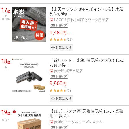
17
【楽天マラソン 8/4〜 ポイント5倍】木炭
位
約8kg-9kg…
DOWN
LACCU-麦わら帽子とワーク用品店
1,480
円～
(21)
18
「2箱セット」 北海 備長炭 (オガ炭) 15kg
位
お買い得…
UP
炭や匠 楽天市場店
9,900
円
(3)
19
【TFS】ラオス産 天然備長炭 15kg - 業務
位
用 白炭 キ…
STAY
炭屋のトータルフーズシステム