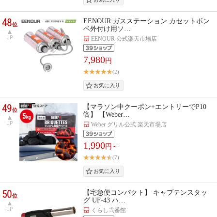
48
EENOUR ガスステーション カセットボン
位
ベ外付け用ソ…
UP
EENOUR 公式楽天市場店
7,980
円
(2)
49
【マラソン中クーポン+エントリーでP10
位
倍】 【Weber…
UP
Weber グリル公式 楽天市場店
1,990
円～
(7)
50
【宅急便コンパクト】 キャプテンスタッ
位
グ UF-43 ハ…
UP
くらし弐番館