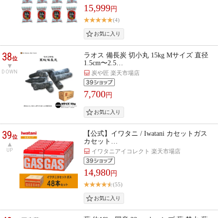
15,999
円
(4)
38
ラオス 備長炭 切小丸 15kg Mサイズ 直径
位
1.5cm〜2.5…
DOWN
炭や匠 楽天市場店
7,700
円
39
【公式】イワタニ / Iwatani カセットガス
位
カセット…
UP
イワタニアイコレクト 楽天市場店
14,980
円
(55)