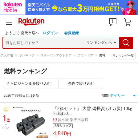
ようこそ 楽天市場へ
ログイン
会員登録
楽天市場
>
ランキング
>
スポーツ・アウトドア
>
アウトドア
>
燃料
ランキング一覧
燃料ランキング
条件で絞り込む
2026年8月8日(土)更新
期間
「2箱セット」 大雪 備長炭 (オガ炭) 10kg
×2箱(20…
1
炭や匠 楽天市場店
位
STAY
4,840
円