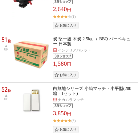
2,640
円
(1)
51
炭 堅一級 木炭 2.5kg （ BBQ バーベキュ
位
ー 日本製 …
UP
インテリアパレット
1,580
円
52
白無地シリーズ 小箱マッチ・小平型(200
位
箱 - 1セット)
UP
ナカムラマッチ
3,850
円
(3)