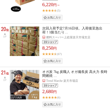
6,220
円～
(5)
20
次回入荷予定7月16日頃。入荷後至急出
位
荷！1個当たり…
UP
燃料スーパー上総屋楽天市場支店
8,250
円
(67)
21
オガ炭 7kg 炭職人 オガ備長炭 高火力 長時
位
間燃焼 …
UP
Trend Marche 楽天市場店
2,680
円
(6)