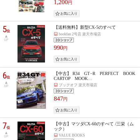
1,200
円
5
【送料無料】新型CX-5のすべて
位
bookfan 2号店 楽天市場店
UP
990
円
6
【中古】 R34 GT−R PERFECT BOOK
位
CARTOP MOOK…
ブックオフ 楽天市場店
UP
847
円
7
【中古】マツダCX-60のすべて /三栄（ム
位
ック）
VALUE BOOKS
UP