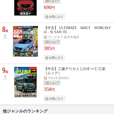
690
円
8
【中古】 ULTIMATE 660GT WORLD(V
位
ol．9) SAN−EI…
ブックオフ 楽天市場店
UP
385
円
9
【中古】三菱デリカミニのすべて/三栄
位
（ムック）
VALUE BOOKS
UP
358
円
他ジャンルのランキング