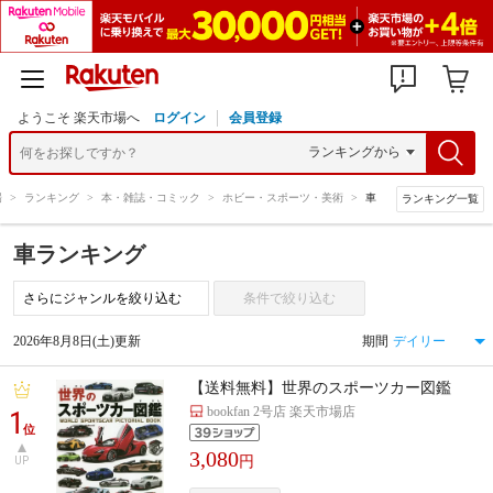
ようこそ 楽天市場へ
ログイン
会員登録
場
>
ランキング
>
本・雑誌・コミック
>
ホビー・スポーツ・美術
>
車
ランキング一覧
車ランキング
条件で絞り込む
2026年8月8日(土)更新
期間
【送料無料】世界のスポーツカー図鑑
bookfan 2号店 楽天市場店
1
位
3,080
円
UP