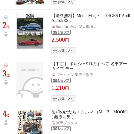
【送料無料】Motor Magazine DIGEST Audi
A3/S3/RS …
2
bookfan 2号店 楽天市場店
位
UP
2,500
円
【中古】 ポルシェ911のすべて 名車アー
カイブ モー…
3
ブックオフ 楽天市場店
位
UP
1,210
円
4
昭和のはたらくクルマ （M．B．MOOK）
位
[ 藤原明男 ]
楽天ブックス
UP