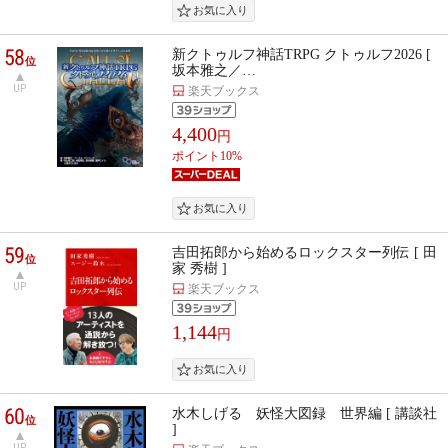
58
新クトゥルフ神話TRPG クトゥルフ2026 [
位
坂本雅之／…
UP
楽天ブックス
4,400
円
ポイント10%
59
吉田拓郎から始めるロックスター列伝 [ 田
位
家 秀樹 ]
UP
楽天ブックス
1,144
円
60
水木しげる 妖怪大図録 世界編 [ 講談社
位
]
UP