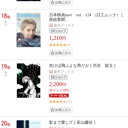
18
日本映画navi vol．124 （日工ムック） [
位
産経新聞…
UP
楽天ブックス
1,210
円
(1)
19
吹けば飛ぶよな男だが [ 渋谷 龍太 ]
位
楽天ブックス
UP
2,200
円
ポイント10%
(11)
20
影まで愛して [ 影山優佳 ]
位