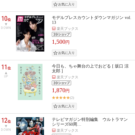
10
モデルプレスカウントダウンマガジン vol.
位
13
DOWN
楽天ブックス
1,500
円
11
今日も、ちゃ舞台の上でおどる [ 坂口 涼
位
太郎 ]
UP
楽天ブックス
1,870
円
(2)
12
テレビマガジン特別編集 ウルトラマン
位
シリーズ60周…
DOWN
楽天ブックス