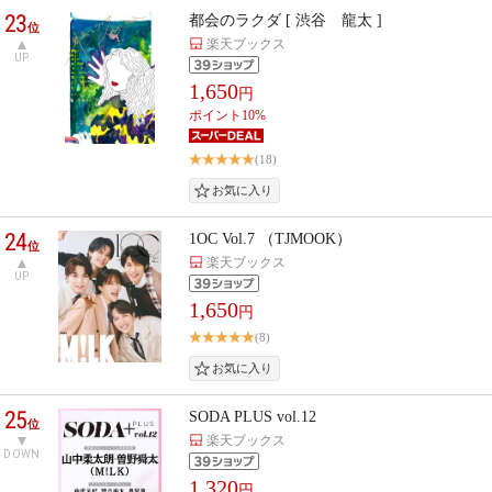
23
都会のラクダ [ 渋谷 龍太 ]
位
楽天ブックス
UP
1,650
円
ポイント10%
(18)
24
1OC Vol.7 （TJMOOK）
位
楽天ブックス
UP
1,650
円
(8)
25
SODA PLUS vol.12
位
楽天ブックス
DOWN
1,320
円