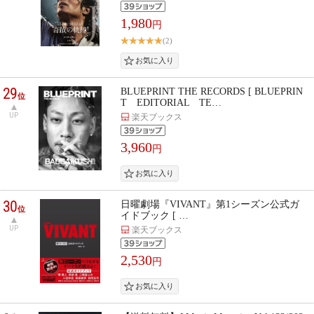
1,980
円
(2)
29
BLUEPRINT THE RECORDS [ BLUEPRIN
位
T EDITORIAL TE…
UP
楽天ブックス
3,960
円
30
日曜劇場『VIVANT』第1シーズン公式ガ
位
イドブック [ …
UP
楽天ブックス
2,530
円