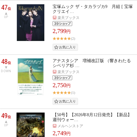
47
宝塚ムック ザ・タカラヅカ9 月組 [ 宝塚
位
クリエイ…
UP
楽天ブックス
2,799
円
(2)
48
アナスタシア 増補改訂版 （響きわたる
位
シベリア杉 …
DOWN
楽天ブックス
2,750
円
(1)
49
【50号】【2026年8月12日発売】【新品】
位
週刊ウォー…
UP
メルヘンストア
2,749
円