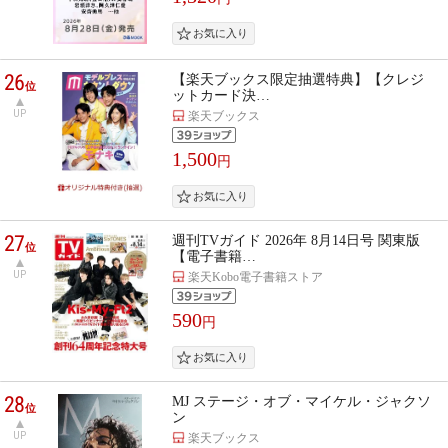
26
【楽天ブックス限定抽選特典】【クレジ
位
ットカード決…
UP
楽天ブックス
1,500
円
27
週刊TVガイド 2026年 8月14日号 関東版
位
【電子書籍…
UP
楽天Kobo電子書籍ストア
590
円
28
MJ ステージ・オブ・マイケル・ジャクソ
位
ン
UP
楽天ブックス