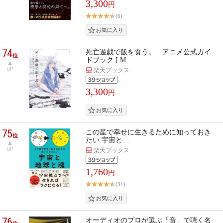
3,300
円
(6)
74
死亡遊戯で飯を食う。 アニメ公式ガイ
位
ドブック [ M…
UP
楽天ブックス
3,300
円
75
この星で幸せに生きるために知っておき
位
たい 宇宙と…
UP
楽天ブックス
1,760
円
(31)
76
オーディオのプロが選ぶ「音」で聴く名