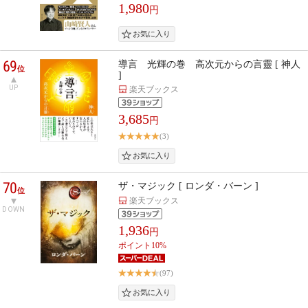
1,980
円
69
導言 光輝の巻 高次元からの言靈 [ 神人
位
]
UP
楽天ブックス
3,685
円
(3)
70
ザ・マジック [ ロンダ・バーン ]
位
楽天ブックス
DOWN
1,936
円
ポイント10%
(97)