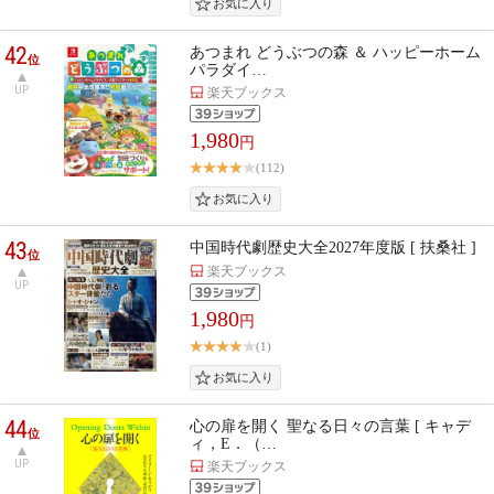
42
あつまれ どうぶつの森 ＆ ハッピーホーム
位
パラダイ…
UP
楽天ブックス
1,980
円
(112)
43
中国時代劇歴史大全2027年度版 [ 扶桑社 ]
位
楽天ブックス
UP
1,980
円
(1)
44
心の扉を開く 聖なる日々の言葉 [ キャデ
位
ィ，E．（…
UP
楽天ブックス