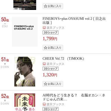
50
FINEBOYS+plus OYASUMI vol.2 [ 日之出
位
出版 ]
STAY
楽天ブックス
1,799
円
51
CHEER Vol.72 （TJMOOK）
位
楽天ブックス
DOWN
1,320
円
52
AI時代をどう生きる？ 右脳オカン・ネ
位
ドじゅんの未…
DOWN
楽天ブックス