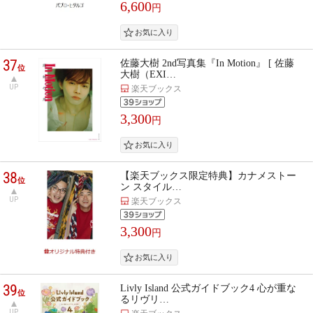
6,600
円
37
佐藤大樹 2nd写真集『In Motion』 [ 佐藤
位
大樹（EXI…
UP
楽天ブックス
3,300
円
38
【楽天ブックス限定特典】カナメストー
位
ン スタイル…
UP
楽天ブックス
3,300
円
39
Livly Island 公式ガイドブック4 心が重な
位
るリヴリ…
UP