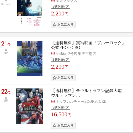
楽天ブックス
DOWN
2,200
円
21
【送料無料】実写映画『ブルーロック』
位
公式PHOTO BO…
UP
bookfan 2号店 楽天市場店
2,200
円
22
【送料無料】全ウルトラマン記録大鑑
位
ウルトラマン…
UP
トップカルチャーBOOKSTORE
16,500
円