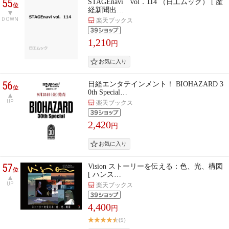
55
STAGEnavi vol．114 （日工ムック） [ 産
位
経新聞出…
DOWN
楽天ブックス
1,210
円
56
日経エンタテインメント！ BIOHAZARD 3
位
0th Special…
UP
楽天ブックス
2,420
円
57
Vision ストーリーを伝える：色、光、構図
位
[ ハンス…
UP
楽天ブックス
4,400
円
(9)