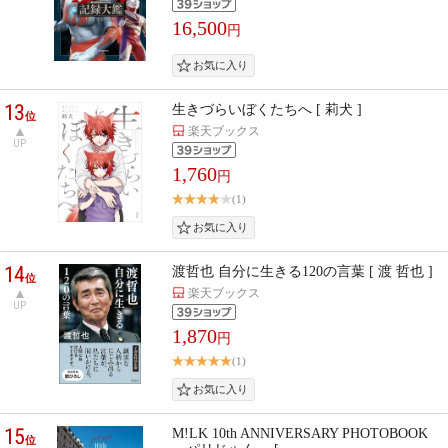
16,500
円
13
生きづらいぼくたちへ [ 莉犬 ]
位
楽天ブックス
UP
1,760
円
(1)
14
渡哲也 自分に生きる120の言葉 [ 渡 哲也 ]
位
楽天ブックス
UP
1,870
円
(1)
15
M!LK 10th ANNIVERSARY PHOTOBOOK
位