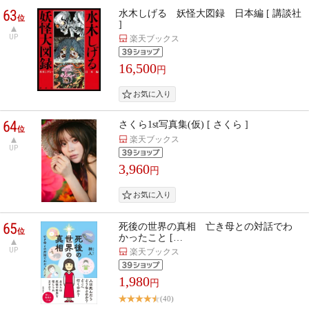
63
水木しげる 妖怪大図録 日本編 [ 講談社
位
]
UP
楽天ブックス
16,500
円
64
さくら1st写真集(仮) [ さくら ]
位
楽天ブックス
UP
3,960
円
65
死後の世界の真相 亡き母との対話でわ
位
かったこと […
UP
楽天ブックス
1,980
円
(40)