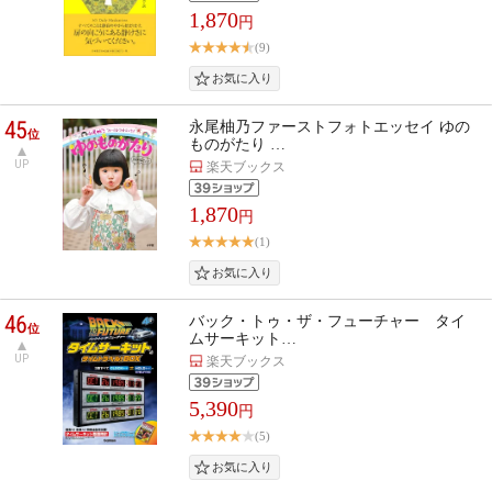
1,870
円
(9)
45
永尾柚乃ファーストフォトエッセイ ゆの
位
ものがたり …
UP
楽天ブックス
1,870
円
(1)
46
バック・トゥ・ザ・フューチャー タイ
位
ムサーキット…
UP
楽天ブックス
5,390
円
(5)