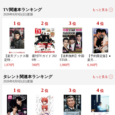
TV関連本ランキング
もっと見る
2026年8月9日(日)更新
1
2
3
4
位
位
位
位
【​楽​天​ブ​ッ​ク​ス​限​
週​刊​T​V​ガ​イ​ド​ ​2​0​2​
【​送​料​無​料​】​中​国​
【​予​約​限​定​版​】​●​
定​特​…
6​年​ ​…
S​T​A​R​…
楽​天​…
1,870円
590円
1,980円
6,160円
タレント関連本ランキング
もっと見る
2026年8月9日(日)更新
1
2
3
4
位
位
位
位