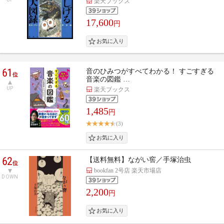
楽天ブックス
17,600
円
61
音のひみつがすべてわかる！ すごすぎる
位
音楽の図鑑 …
UP
楽天ブックス
1,485
円
(3)
62
【送料無料】ながい窖／手塚治虫
位
bookfan 2号店 楽天市場店
DOWN
2,200
円