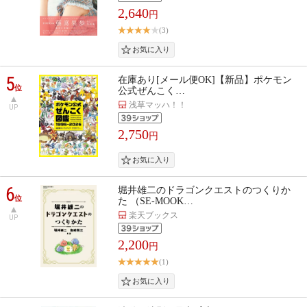
2,640
円
(3)
5
在庫あり[メール便OK]【新品】ポケモン
位
公式ぜんこく…
浅草マッハ！！
UP
2,750
円
6
堀井雄二のドラゴンクエストのつくりか
位
た （SE-MOOK…
楽天ブックス
UP
2,200
円
(1)