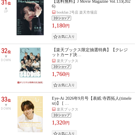
31
【送料無料】J Movie Magazine Vol.133(202
位
6)
UP
bookfan 2号店 楽天市場店
1,180
円
32
【楽天ブックス限定抽選特典】【クレジ
位
ットカード決…
DOWN
楽天ブックス
1,760
円
33
Eye-Ai 2026年9月号【表紙:寺西拓人(timele
位
sz)】 [ …
DOWN
楽天ブックス
1,320
円