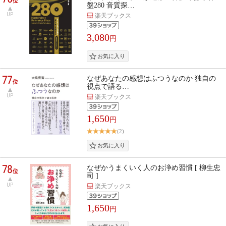
位
盤280 音質探…
UP
楽天ブックス
3,080
円
77
なぜあなたの感想はふつうなのか 独自の
位
視点で語る…
UP
楽天ブックス
1,650
円
(2)
78
なぜかうまくいく人のお浄め習慣 [ 柳生忠
位
司 ]
UP
楽天ブックス
1,650
円