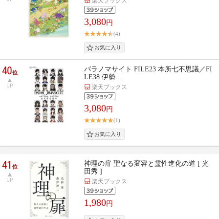
楽天ブックス
3,080
円
(4)
40
パラノマサイト FILE23 本所七不思議／FI
位
LE38 伊勢…
UP
楽天ブックス
3,080
円
(1)
41
神理の扉 聖なる変容と霊性進化の道 [ 光
位
田秀 ]
UP
楽天ブックス
1,980
円