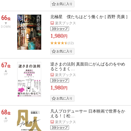
66
北極星 僕たちはどう働くか [ 西野 亮廣 ]
位
楽天ブックス
DOWN
1,980
円
(12)
67
逆さまの法則 真面目にがんばるのをやめ
位
るとうまく…
UP
楽天ブックス
1,980
円
68
凡人プロデューサー 日本映画で世界をか
位
える！ [ 松…
UP
楽天ブックス