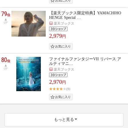
79
【楽天ブックス限定特典】YAMACHIHO
位
HENGE Special …
UP
楽天ブックス
2,979
円
80
ファイナルファンタジーVII リバース ア
位
ルティマニ…
UP
楽天ブックス
2,970
円
(9)
もっと見る