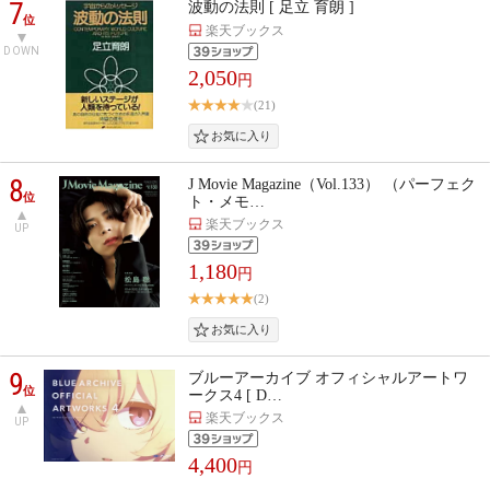
7
波動の法則 [ 足立 育朗 ]
位
楽天ブックス
DOWN
2,050
円
(21)
8
J Movie Magazine（Vol.133） （パーフェク
位
ト・メモ…
楽天ブックス
UP
1,180
円
(2)
9
ブルーアーカイブ オフィシャルアートワ
位
ークス4 [ D…
楽天ブックス
UP
4,400
円