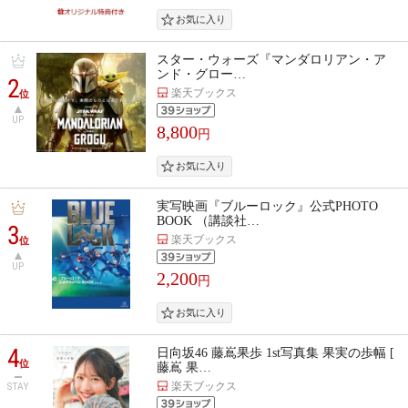
スター・ウォーズ『マンダロリアン・ア
ンド・グロー…
2
楽天ブックス
位
UP
8,800
円
実写映画『ブルーロック』公式PHOTO
BOOK （講談社…
3
楽天ブックス
位
UP
2,200
円
4
日向坂46 藤嶌果歩 1st写真集 果実の歩幅 [
位
藤嶌 果…
楽天ブックス
STAY