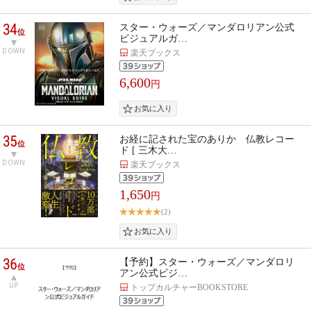
34
スター・ウォーズ／マンダロリアン公式
位
ビジュアルガ…
DOWN
楽天ブックス
6,600
円
35
お経に記された宝のありか 仏教レコー
位
ド [ 三木大…
DOWN
楽天ブックス
1,650
円
(2)
36
【予約】スター・ウォーズ／マンダロリ
位
アン公式ビジ…
UP
トップカルチャーBOOKSTORE