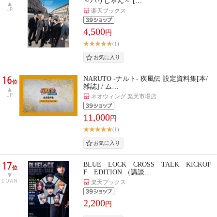
～パリじゃん～ […
UP
楽天ブックス
4,500
円
(1)
16
NARUTO -ナルト- 疾風伝 設定資料集[本/
位
雑誌] / ム…
UP
ネオウィング 楽天市場店
11,000
円
(1)
17
BLUE LOCK CROSS TALK KICKOF
位
F EDITION （講談…
DOWN
楽天ブックス
2,200
円