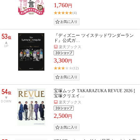
1,760
円
(4)
53
『ディズニー ツイステッドワンダーラン
位
ド』公式ガ…
UP
楽天ブックス
3,300
円
(12)
54
宝塚ムック TAKARAZUKA REVUE 2026 [
位
宝塚クリエイ…
DOWN
楽天ブックス
2,500
円