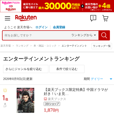
ようこそ 楽天市場へ
ログイン
会員登録
楽天市場
>
ランキング
>
本・雑誌・コミック
>
エンターテインメント
ランキング一覧
エンターテインメントランキング
条件で絞り込む
2026年8月9日(日)更新
期間
【楽天ブックス限定特典】中国ドラマが
好き！いま見…
1
楽天ブックス
位
UP
1,870
円