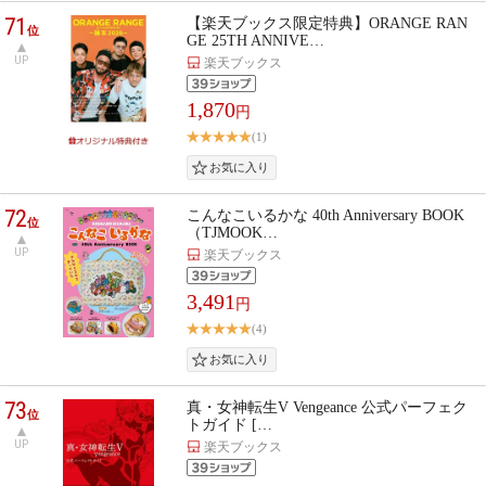
71
【楽天ブックス限定特典】ORANGE RAN
位
GE 25TH ANNIVE…
UP
楽天ブックス
1,870
円
(1)
72
こんなこいるかな 40th Anniversary BOOK
位
（TJMOOK…
UP
楽天ブックス
3,491
円
(4)
73
真・女神転生V Vengeance 公式パーフェク
位
トガイド […
UP
楽天ブックス