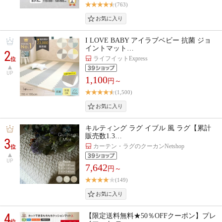
(763)
I LOVE BABY アイラブベビー 抗菌 ジョ
イントマット…
2
ライフイットExpress
位
UP
1,100
円～
(1,500)
キルティング ラグ イブル 風 ラグ【累計
販売数1.3…
3
カーテン・ラグのクーカンNetshop
位
UP
7,642
円～
(149)
4
【限定送料無料★50％OFFクーポン】プレ
位