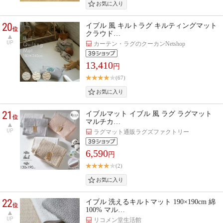
20
イブル 風 キルトラグ キルティングマット
位
クラウド…
UP
カーテン・ラグのクーカンNetshop
13,410
円
(67)
21
イブルマット イブル 風 ラグ ラグマット
位
マルチカ…
UP
ラグマット通販ラグズファクトリー
6,590
円
(2)
22
イブル 洗えるキルトマット 190×190cm 綿
位
100% マル…
UP
リコメン堂生活館