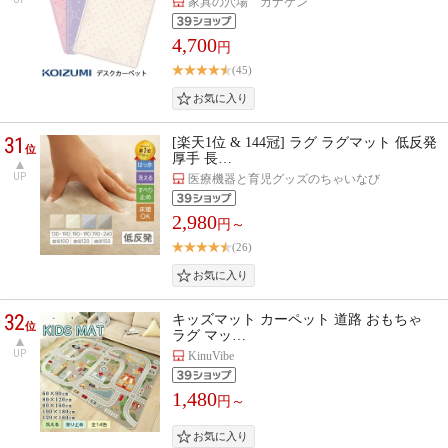
家具の穴場 カナケン
4,700
円
(45)
31
[楽天1位 & 144冠] ラグ ラグマット 低反発
位
厚手 長…
UP
医療機器と育児グッズのちゃいなび
2,980
円～
(26)
32
キッズマット カーペット 道路 おもちゃ
位
ラグ マッ…
UP
KinuVibe
1,480
円～