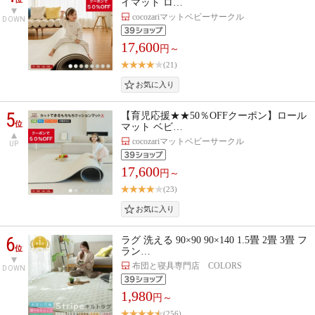
イマット ロ…
cocozariマットベビーサークル
DOWN
17,600
円～
(21)
5
【育児応援★★50％OFFクーポン】ロール
位
マット ベビ…
cocozariマットベビーサークル
UP
17,600
円～
(23)
6
ラグ 洗える 90×90 90×140 1.5畳 2畳 3畳 フ
位
ラン…
布団と寝具専門店 COLORS
DOWN
1,980
円～
(256)