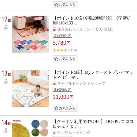
12
【ポイント10倍!今晩20時開始】【学習机
位
用/110x133…
UP
家具のわくわくランド 楽天市場店
5,780
円
(14)
13
【ポイント5倍】Myファーストプレイマッ
位
ト ベビーマ…
UP
チャイルドセレクトショップ
11,000
円
14
【クーポン利用で3%OFF】 HOPPL コロコ
位
ロチェア＆デ…
UP
サンワショッピング