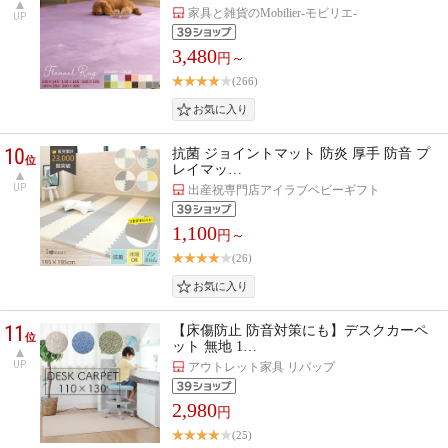
家具と雑貨のMobilier-モビリエ-
UP
3,480
円～
(266)
10
抗菌 ジョイントマット 防炎 厚手 防音 プ
位
レイマッ…
UP
出産祝専門店アイラブベビーギフト
1,100
円～
(26)
11
【床傷防止 防音対策にも】デスクカーペ
位
ット 無地 1…
UP
アウトレット家具 リバップ
2,980
円
(25)