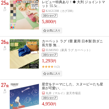
25
レビュー特典あり！◆ 大判 ジョイントマ
位
ット 55.5c…
UP
KAGU208（カグ208）
5,800
円
26
カーペット ラグ 1畳 夏用 日本製 防ダニ
位
長方形 無…
UP
ELMONO（家具 ラグ カーペット）
1,293
円
(2)
27
星空をテーマにした、スヌーピーたち星
位
座が可愛い、…
UP
丸井（マルイ）楽天市場店
4,950
円