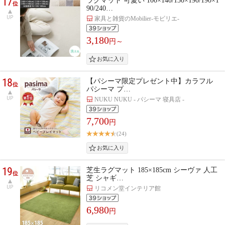
17
ラグマット 可愛い 100×140/130×190/190×1
位
90/240…
UP
家具と雑貨のMobilier-モビリエ-
3,180
円～
18
【パシーマ限定プレゼント中】カラフル
位
パシーマ プ…
UP
NUKU NUKU - パシーマ 寝具店 -
7,700
円
(24)
19
芝生ラグマット 185×185cm シーヴァ 人工
位
芝 シャギ…
UP
リコメン堂インテリア館
6,980
円