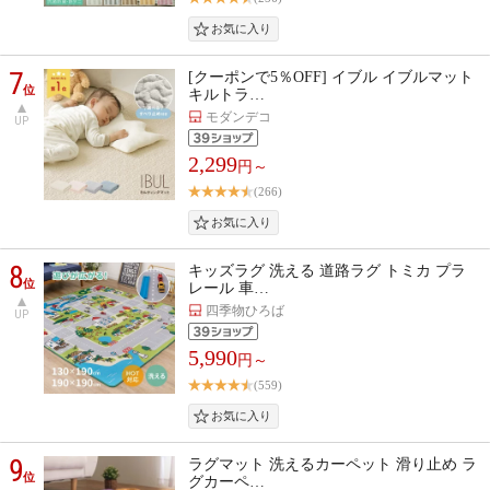
7
[クーポンで5％OFF] イブル イブルマット
位
キルトラ…
モダンデコ
UP
2,299
円～
(266)
8
キッズラグ 洗える 道路ラグ トミカ プラ
位
レール 車…
四季物ひろば
UP
5,990
円～
(559)
9
ラグマット 洗えるカーペット 滑り止め ラ
位
グカーペ…