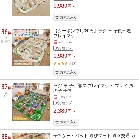
1,980
円～
36
【クーポンで1,780円】ラグ 車 子供部屋
位
プレイマッ…
DOWN
adlibitum
1,980
円～
(3)
37
ラグ 車 子供部屋 プレイマット プレイ 男
位
の子 子供…
UP
Lazy Cat
2,380
円～
38
子供ゲームパッド 遊びマット 道路交通 カ
位