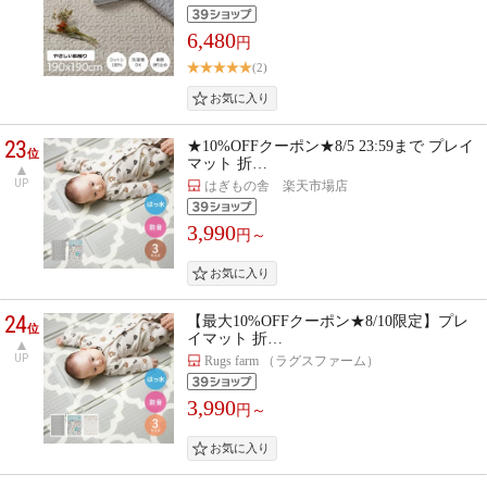
6,480
円
(2)
23
★10%OFFクーポン★8/5 23:59まで プレイ
位
マット 折…
UP
はぎもの舎 楽天市場店
3,990
円～
24
【最大10%OFFクーポン★8/10限定】プレ
位
イマット 折…
UP
Rugs farm （ラグスファーム）
3,990
円～