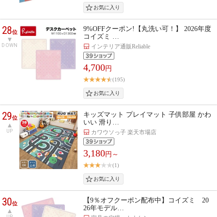
28
9%OFFクーポン!【丸洗い可！】 2026年度
位
コイズミ …
DOWN
インテリア通販Reliable
4,700
円
(195)
29
キッズマット プレイマット 子供部屋 かわ
位
いい 滑り…
UP
カワウソっ子 楽天市場店
3,180
円～
(1)
30
【9％オフクーポン配布中】コイズミ 20
位
26年モデル…
UP