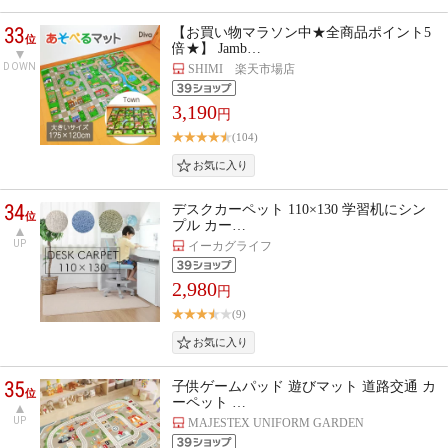
33
【お買い物マラソン中★全商品ポイント5
位
倍★】 Jamb…
DOWN
SHIMI 楽天市場店
3,190
円
(104)
34
デスクカーペット 110×130 学習机にシン
位
プル カー…
UP
イーカグライフ
2,980
円
(9)
35
子供ゲームパッド 遊びマット 道路交通 カ
位
ーペット …
UP
MAJESTEX UNIFORM GARDEN