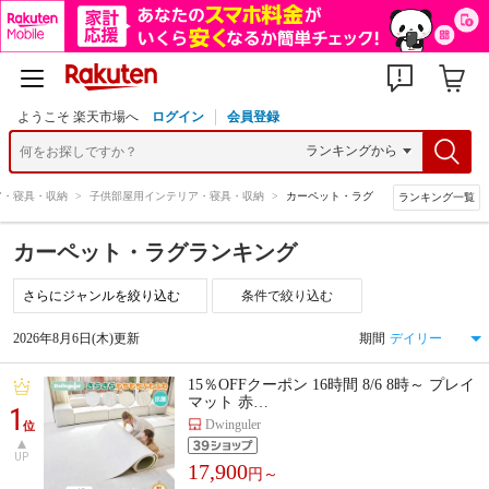
ようこそ 楽天市場へ
ログイン
会員登録
ア・寝具・収納
>
子供部屋用インテリア・寝具・収納
>
カーペット・ラグ
ランキング一覧
カーペット・ラグランキング
条件で絞り込む
2026年8月6日(木)更新
期間
15％OFFクーポン 16時間 8/6 8時～ プレイ
マット 赤…
1
Dwinguler
位
UP
17,900
円～