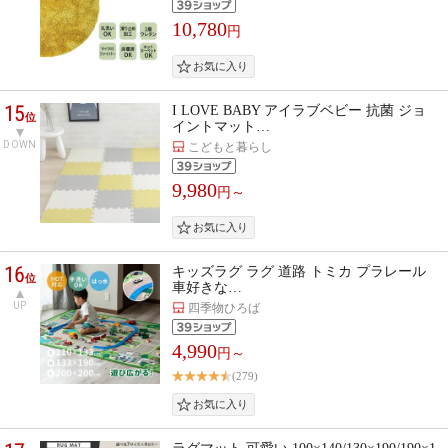
10,780
円
15
I LOVE BABY アイラブベビー 抗菌 ジョ
位
イントマット…
DOWN
こどもと暮らし
9,980
円～
16
キッズラグ ラグ 道路 トミカ プラレール
位
車好きな…
UP
四季物ひろば
4,990
円～
(279)