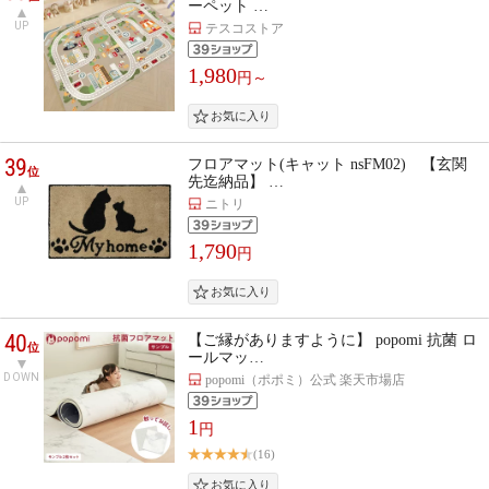
ーペット …
UP
テスコストア
1,980
円～
39
フロアマット(キャット nsFM02) 【玄関
位
先迄納品】 …
UP
ニトリ
1,790
円
40
【ご縁がありますように】 popomi 抗菌 ロ
位
ールマッ…
DOWN
popomi（ポポミ）公式 楽天市場店
1
円
(16)