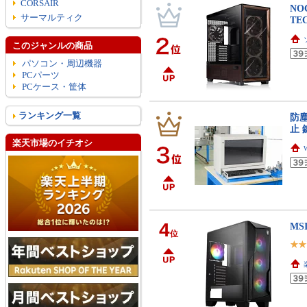
CORSAIR
NOC
サーマルティク
TE
このジャンルの商品
パソコン・周辺機器
PCパーツ
PCケース・筐体
ランキング一覧
防塵
止 
楽天市場のイチオシ
W
4
MS
位