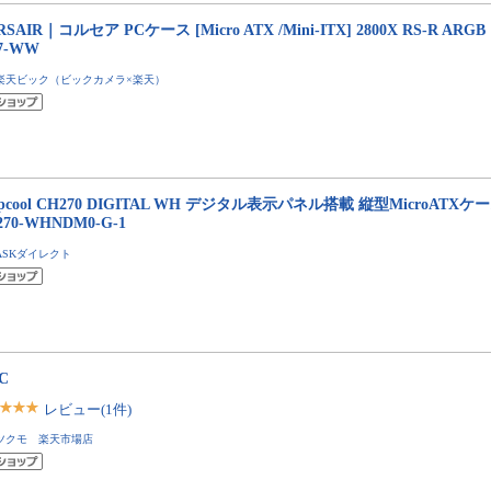
RSAIR｜コルセア PCケース [Micro ATX /Mini-ITX] 2800X RS-R ARG
47-WW
楽天ビック（ビックカメラ×楽天）
epcool CH270 DIGITAL WH デジタル表示パネル搭載 縦型MicroATX
270-WHNDM0-G-1
ASKダイレクト
C
レビュー(1件)
ツクモ 楽天市場店