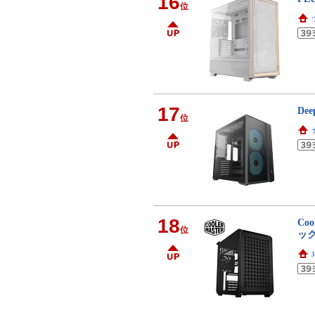
16
位
17
De
位
18
Co
位
ック