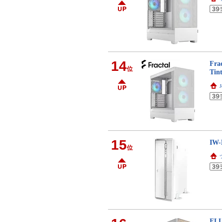
14
Fr
位
Tin
15
IW
位
FLU