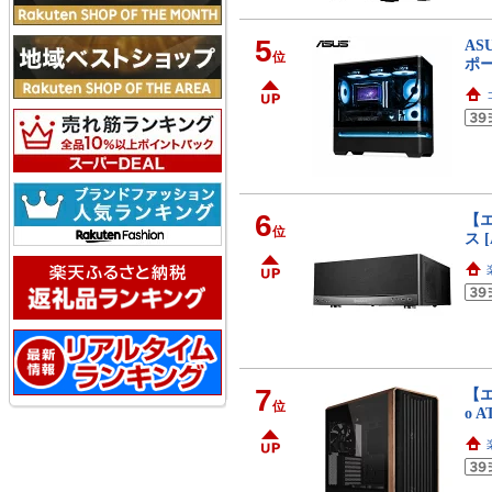
5
AS
位
ポー
6
【エ
位
ス [
7
【エ
位
o A