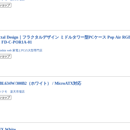
actal Design｜フラクタルデザイン ミドルタワー型PCケース Pop Air RGB Wh
t FD-C-POR1A-01
Joshin web 家電とPCの大型専門店
-BL634W/300B2（ホワイト） / MicroATX対応
ツクモ 楽天市場店
X White