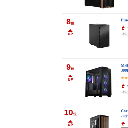
8
Fra
位
9
MS
位
30
10
Co
位
ルナ