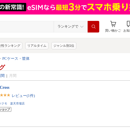
ランキングで
買い物かご
お知
女性ランキング
リアルタイム
ジャンル別1位
>
PCケース・筐体
グ
週間
|
月間
 Cross
レビュー(1件)
ツクモ 楽天市場店