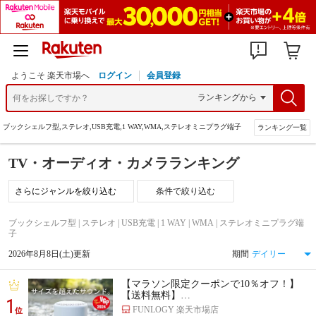
ようこそ 楽天市場へ
ログイン
会員登録
ブックシェルフ型,ステレオ,USB充電,1 WAY,WMA,ステレオミニプラグ端子
ランキング一覧
TV・オーディオ・カメラランキング
条件で絞り込む
ブックシェルフ型 | ステレオ | USB充電 | 1 WAY | WMA | ステレオミニプラグ端
子
2026年8月8日(土)更新
期間
【マラソン限定クーポンで10％オフ！】
【送料無料】…
1
FUNLOGY 楽天市場店
位