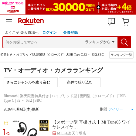
ようこそ 楽天市場へ
ログイン
会員登録
天限定特典付き,ハイブリッド型,密閉型（クローズド）,USB Type-C,32 ～ 63Ω,SBC
ランキング一覧
TV・オーディオ・カメラランキング
条件で絞り込む
Bluetooth | 楽天限定特典付き | ハイブリッド型 | 密閉型（クローズド） | USB
Type-C | 32 ～ 63Ω | SBC
2026年8月6日(木)更新
期間
【スポーツ型 耳掛け式 】Mi Tune05 ワイ
ヤレスイヤ…
1
MiLink楽天市場店
位