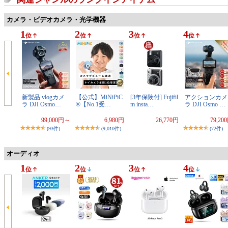
カメラ・ビデオカメラ・光学機器
1
2
3
4
位
位
位
位
新製品 vlogカメ
【公式】MiNiPiC
[3年保険付] Fujifil
アクションカメ
ラ DJI Osmo…
®【No.1受…
m insta…
ラ DJI Osmo …
99,000円～
6,980円
26,770円
79,20
(93件)
(9,010件)
(72件)
オーディオ
1
2
3
4
位
位
位
位