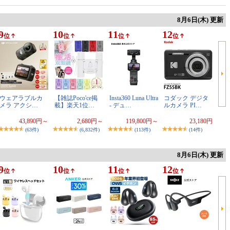
8月6日(木) 更新
9
10
11
12
位
位
位
位
ウェアラブルカ
【雑誌Poco'ce掲
Insta360 Luna Ultra
コダック デジタ
メラ アクシ…
載】楽天1位…
- デュ…
ルカメラ PI…
43,890円～
2,680円～
119,800円～
23,180円
(63件)
(6,832件)
(113件)
(14件)
8月6日(木) 更新
9
10
11
12
位
位
位
位