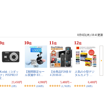
8月6日(木) 18:41更新
9
10
11
12
位
位
位
位
Kodak（コダッ
【期間限定セー
【全商品P20倍 8/
人気の小型デジ
ク）PIXPRO F
ル実施中 8/1…
4 20:00-8/…
タルカメラ …
Z…
23,450円
4,990円
5,480円～
6,400円
(2件)
(530件)
(1,782件)
(30件)