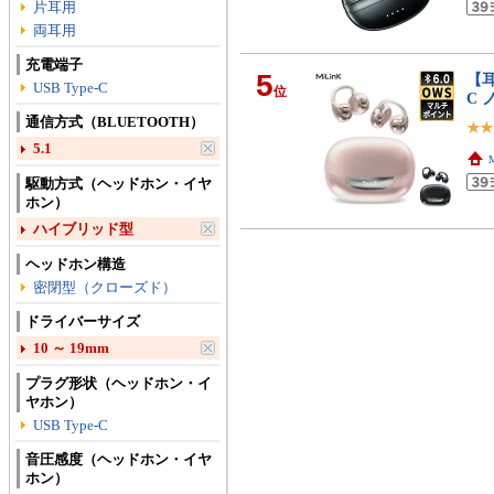
片耳用
両耳用
充電端子
5
【耳
USB Type-C
位
C 
通信方式（BLUETOOTH）
5.1
駆動方式（ヘッドホン・イヤ
ホン）
ハイブリッド型
ヘッドホン構造
密閉型（クローズド）
ドライバーサイズ
10 ～ 19mm
プラグ形状（ヘッドホン・イ
ヤホン）
USB Type-C
音圧感度（ヘッドホン・イヤ
ホン）