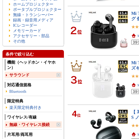
ホームプロジェクター
ポータブルプロジェクター
Mi
無線・トランシーバー
グ 
録画・録音用メディア
ICレコーダー
メモリーカード
アクセサリー・部品
その他
条件で絞り込む
機能（ヘッドホン・イヤホ
Mi
ン）
ズ
サラウンド
対応通信規格
Bluetooth
限定特典
楽天限定特典付き
4
【 
位
ワイヤレス/有線
S 
無線・ワイヤレス接続
片耳用/両耳用