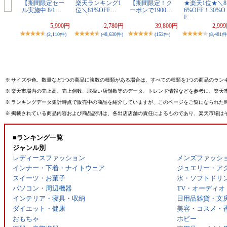
【期間限定セー
楽天ランキング1
【期間限定！ク
★楽天1位★＼8
ル実施中 8/1…
位＼81%OFF…
ーポンで1900…
6%OFF！30%O
F…
5,990円
2,780円
39,800円
2,99
(2,110件)
(48,630件)
(152件)
(8,481件
※
サイズや色、数量など1つの商品に複数の種類がある場合は、すべての種類を1つの商品のラン
※
楽天市場内の売上高、売上個数、取扱い店舗数等のデータ、トレンド情報などを参考に、楽天
※
ランキングデータ集計時点で販売中の商品を紹介していますが、このページをご覧になられた
※
掲載されている商品内容および商品説明は、各出店店舗の責任によるものであり、楽天市場は
■ランキング一覧
ジャンル別
レディースファッション
メンズファッシ
インナー・下着・ナイトウェア
ジュエリー・ア
スイーツ・お菓子
水・ソフトドリ
パソコン・周辺機器
TV・オーディオ
インテリア・寝具・収納
日用品雑貨・文
ダイエット・健康
美容・コスメ・
おもちゃ
ホビー