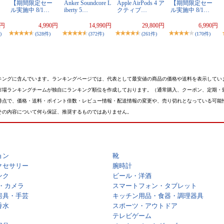
【期間限定セー
Anker Soundcore L
Apple AirPods 4 ア
【期間限定セー
ル実施中 8/1…
iberty 5…
クティブ…
ル実施中 8/1…
9円
4,990円
14,990円
29,800円
6,990円
)
(528件)
(372件)
(261件)
(170件)
キングに含んでいます。ランキングページでは、代表として最安値の商品の価格や送料を表示してい
市場ランキングチームが独自にランキング順位を作成しております。（通常購入、クーポン、定期・
時点で、価格・送料・ポイント倍数・レビュー情報・配送情報の変更や、売り切れとなっている可能
その内容について何ら保証、推奨するものではありません。
ョン
靴
クセサリー
腕時計
ンク
ビール・洋酒
・カメラ
スマートフォン・タブレット
房具・手芸
キッチン用品・食器・調理器具
香水
スポーツ・アウトドア
テレビゲーム