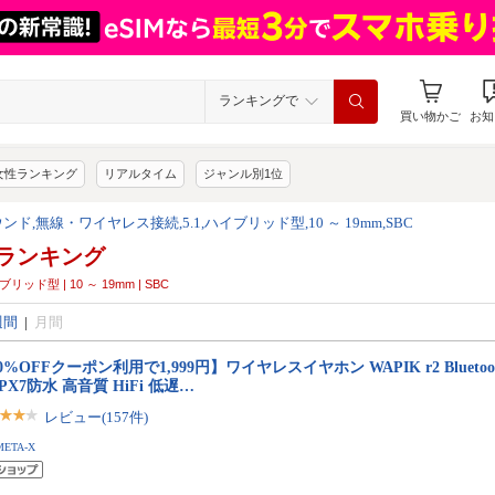
ランキングで
買い物かご
お知
女性ランキング
リアルタイム
ジャンル別1位
ンド,無線・ワイヤレス接続,5.1,ハイブリッド型,10 ～ 19mm,SBC
ランキング
ッド型 | 10 ～ 19mm | SBC
週間
|
月間
0%OFFクーポン利用で1,999円】ワイヤレスイヤホン WAPIK r2 Bluetoot
IPX7防水 高音質 HiFi 低遅…
レビュー(157件)
META-X