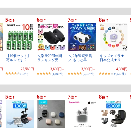
5
6
7
8
位
位
位
位
【10個セット】
＼楽天2025年間
＼ 2年連続受賞
キッズカメラ★
写ルンです 2…
ランキング受…
／ もっと早…
日本公式★リ…
0円
27,580円
3,680円～
3,980円～
4,980円
(10件)
(1,199件)
(5,314件)
(4,527件)
5
6
7
8
位
位
位
位