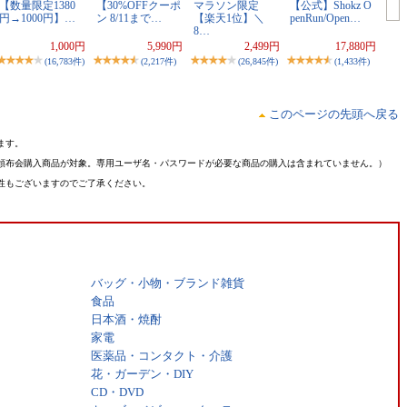
【数量限定1380
【30%OFFクーポ
マラソン限定
【公式】Shokz O
円→1000円】…
ン 8/11まで…
【楽天1位】＼
penRun/Open…
8…
1,000円
5,990円
2,499円
17,880円
(16,783件)
(2,217件)
(26,845件)
(1,433件)
このページの先頭へ戻る
ます。
頒布会購入商品が対象。専用ユーザ名・パスワードが必要な商品の購入は含まれていません。）
性もございますのでご了承ください。
バッグ・小物・ブランド雑貨
食品
日本酒・焼酎
家電
医薬品・コンタクト・介護
花・ガーデン・DIY
CD・DVD