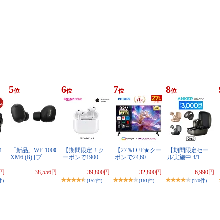
5
6
7
8
位
位
位
位
1
「新品」WF-1000
【期間限定！ク
【27％OFF★クー
【期間限定セー
XM6 (B) [ブ…
ーポンで1900…
ポンで24,60…
ル実施中 8/1…
0円
38,556円
39,800円
32,800円
6,990円
件)
(152件)
(161件)
(170件)