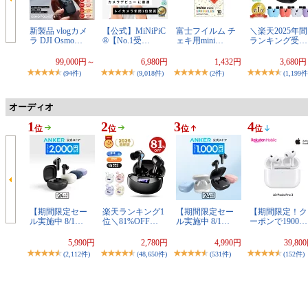
新製品 vlogカメ
【公式】MiNiPiC
富士フイルム チ
＼楽天2025年間
ラ DJI Osmo…
®【No.1受…
ェキ用mini…
ランキング受…
99,000円～
6,980円
1,432円
3,680
(94件)
(9,018件)
(2件)
(1,199件
オーディオ
1
2
3
4
位
位
位
位
【期間限定セー
楽天ランキング1
【期間限定セー
【期間限定！ク
ル実施中 8/1…
位＼81%OFF…
ル実施中 8/1…
ーポンで1900…
5,990円
2,780円
4,990円
39,80
(2,112件)
(48,650件)
(531件)
(152件)