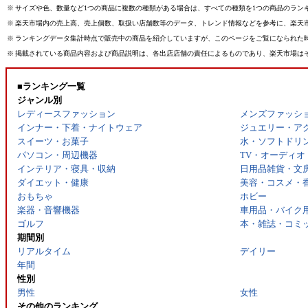
※
サイズや色、数量など1つの商品に複数の種類がある場合は、すべての種類を1つの商品のラン
※
楽天市場内の売上高、売上個数、取扱い店舗数等のデータ、トレンド情報などを参考に、楽天
※
ランキングデータ集計時点で販売中の商品を紹介していますが、このページをご覧になられた
※
掲載されている商品内容および商品説明は、各出店店舗の責任によるものであり、楽天市場は
■ランキング一覧
ジャンル別
レディースファッション
メンズファッシ
インナー・下着・ナイトウェア
ジュエリー・ア
スイーツ・お菓子
水・ソフトドリ
パソコン・周辺機器
TV・オーディオ
インテリア・寝具・収納
日用品雑貨・文
ダイエット・健康
美容・コスメ・
おもちゃ
ホビー
楽器・音響機器
車用品・バイク
ゴルフ
本・雑誌・コミ
期間別
リアルタイム
デイリー
年間
性別
男性
女性
その他のランキング