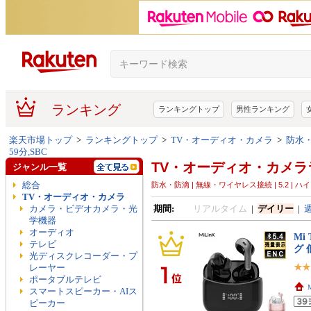
ランキング
ランキングトップ
男性ランキング
楽天市場トップ
>
ランキングトップ
>
TV・オーディオ・カメラ
>
防水・防
59分,SBC
TV・オーディオ・カメラ
ジャンル一覧
総合
防水・防滴 | 無線・ワイヤレス接続 | 5.2 | ハイブリッド
TV・オーディオ・カメラ
カメラ・ビデオカメラ・光
期間:
リアルタイム
|
デイリー
|
学機器
オーディオ
Mi
テレビ
グ 
光ディスクレコーダー・プ
レーヤー
ポータブルテレビ
スマートスピーカー・AIス
ピーカー