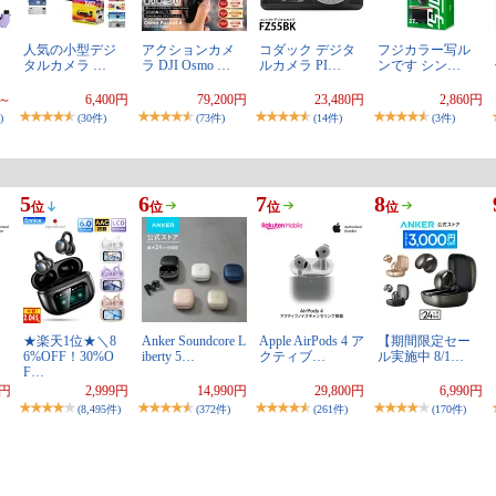
人気の小型デジ
アクションカメ
コダック デジタ
フジカラー写ル
タルカメラ …
ラ DJI Osmo …
ルカメラ PI…
ンです シン…
円～
6,400円
79,200円
23,480円
2,860円
)
(30件)
(73件)
(14件)
(3件)
5
6
7
8
位
位
位
位
★楽天1位★＼8
Anker Soundcore L
Apple AirPods 4 ア
【期間限定セー
6%OFF！30%O
iberty 5…
クティブ…
ル実施中 8/1…
F…
0円
2,999円
14,990円
29,800円
6,990円
(8,495件)
(372件)
(261件)
(170件)