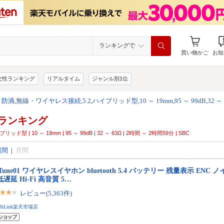
ランキングで
買い物かご
お知
女性ランキング
リアルタイム
ジャンル別1位
滴,無線・ワイヤレス接続,5.2,ハイブリッド型,10 ～ 19mm,95 ～ 99dB,32 ～ 
ランキング
型 | 10 ～ 19mm | 95 ～ 99dB | 32 ～ 63Ω | 2時間 ～ 2時間59分 | SBC
週間
|
月間
 Tune01 ワイヤレスイヤホン bluetooth 5.4 バッテリー 残量表示 EN
低遅延 Hi-Fi 高音質 5…
レビュー(5,363件)
MiLink楽天市場店