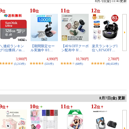
8月7日(金) 11:41更新
9
10
11
12
位
位
位
位
＼連続ランキン
【期間限定セー
【40％OFFクーポ
楽天ランキング1
グ1位獲得／m…
ル実施中 8/1…
ン配布中 8/…
位＼81%OFF…
3,900円
4,990円
10,780円
2,780円
(3,213件)
(531件)
(68件)
(48,653件)
8月7日(金) 更新
9
10
11
12
位
位
位
位