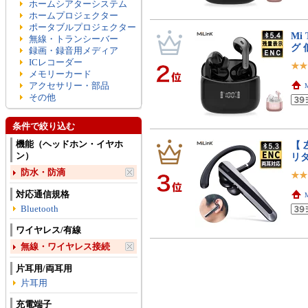
ホームシアターシステム
ホームプロジェクター
ポータブルプロジェクター
Mi
無線・トランシーバー
グ 
録画・録音用メディア
ICレコーダー
メモリーカード
アクセサリー・部品
その他
条件で絞り込む
機能（ヘッドホン・イヤホ
【 
ン）
リ
防水・防滴
対応通信規格
Bluetooth
ワイヤレス/有線
無線・ワイヤレス接続
片耳用/両耳用
片耳用
充電端子