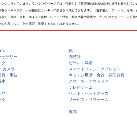
キングに含んでいます。ランキングページでは、代表として最安値の商品の価格や送料を表示してい
市場ランキングチームが独自にランキング順位を作成しております。（通常購入、クーポン、定期・
時点で、価格・送料・ポイント倍数・レビュー情報・配送情報の変更や、売り切れとなっている可能
その内容について何ら保証、推奨するものではありません。
ョン
靴
クセサリー
腕時計
ンク
ビール・洋酒
・カメラ
スマートフォン・タブレット
房具・手芸
キッチン用品・食器・調理器具
香水
スポーツ・アウトドア
テレビゲーム
用品
ペット・ペットグッズ
ック
サービス・リフォーム
週間