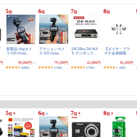
5
6
7
8
位
位
位
位
ピ
新製品 vlogカメ
アクションカメ
DIGIBox D6 MA
【ダイヤ・プラ
ラ DJI Osmo…
ラ DJI Osmo …
X デジボック…
チナ会員様限…
0円
99,000円～
79,200円
42,800円
36,260円
(94件)
(73件)
(72件)
(9件)
5
6
7
8
位
位
位
位