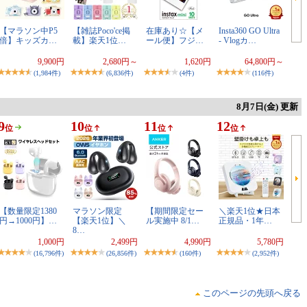
【マラソン中P5
【雑誌Poco'ce掲
在庫あり☆【メ
Insta360 GO Ultra
倍】キッズカ…
載】楽天1位…
ール便】フジ…
- Vlogカ…
9,900円
2,680円～
1,620円
64,800円～
(1,984件)
(6,836件)
(4件)
(116件)
8月7日(金) 更新
9
10
11
12
位
位
位
位
【数量限定1380
マラソン限定
【期間限定セー
＼楽天1位★日本
円→1000円】…
【楽天1位】＼
ル実施中 8/1…
正規品・1年…
8…
1,000円
2,499円
4,990円
5,780円
(16,796件)
(26,856件)
(160件)
(2,952件)
このページの先頭へ戻る