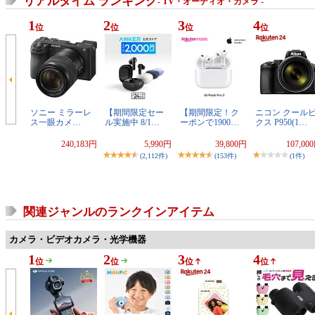
リアルタイム ランキング
- TV・オーディオ・カメラ -
1
2
3
4
位
位
位
位
ソニー ミラーレ
【期間限定セー
【期間限定！ク
ニコン クール
ス一眼カメ…
ル実施中 8/1…
ーポンで1900…
クス P950(1…
240,183円
5,990円
39,800円
107,00
(2,112件)
(153件)
(1件)
関連ジャンルのランクインアイテム
カメラ・ビデオカメラ・光学機器
1
2
3
4
位
位
位
位