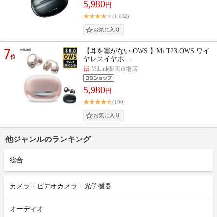
5,980
円
(1,012)
7
【耳を塞がない OWS 】Mi T23 OWS ワイ
位
ヤレスイヤホ…
MiLink楽天市場店
5,980
円
(100)
他ジャンルのランキング
総合
カメラ・ビデオカメラ・光学機器
オーディオ