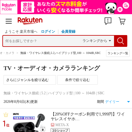
ようこそ 楽天市場へ
ログイン
会員登録
ィオ・カメラ
>
無線・ワイヤレス接続,5.2,ハイブリッド型,100 ～ 104dB,SBC
ランキング一覧
TV・オーディオ・カメラランキング
条件で絞り込む
無線・ワイヤレス接続 | 5.2 | ハイブリッド型 | 100 ～ 104dB | SBC
2026年8月6日(木)更新
期間
【20%OFFクーポン利用で1,999円】ワイ
ヤレスイヤホ…
1
META-X
位