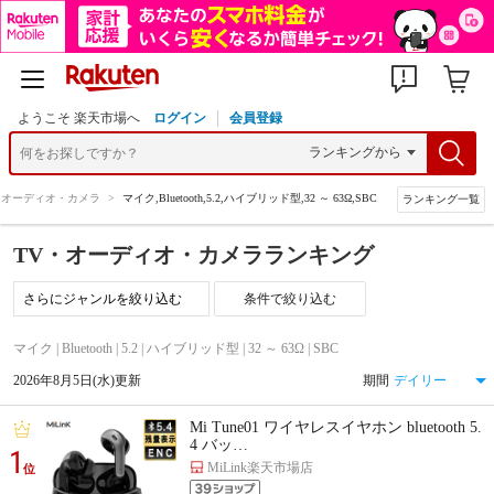
ようこそ 楽天市場へ
ログイン
会員登録
・オーディオ・カメラ
>
マイク,Bluetooth,5.2,ハイブリッド型,32 ～ 63Ω,SBC
ランキング一覧
TV・オーディオ・カメラランキング
条件で絞り込む
マイク | Bluetooth | 5.2 | ハイブリッド型 | 32 ～ 63Ω | SBC
2026年8月5日(水)更新
期間
Mi Tune01 ワイヤレスイヤホン bluetooth 5.
4 バッ…
1
MiLink楽天市場店
位