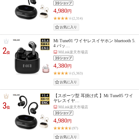
4,980
円
(2,314)
Mi Tune01 ワイヤレスイヤホン bluetooth 5.
4 バッ…
2
MiLink楽天市場店
位
4,380
円
(5,363)
【スポーツ型 耳掛け式 】Mi Tune05 ワイ
ヤレスイヤ…
3
MiLink楽天市場店
位
4,980
円
(97)