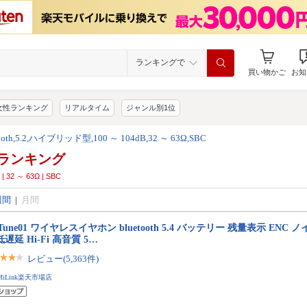
ランキングで
買い物かご
お知
女性ランキング
リアルタイム
ジャンル別1位
tooth,5.2,ハイブリッド型,100 ～ 104dB,32 ～ 63Ω,SBC
ランキング
| 32 ～ 63Ω | SBC
週間
|
月間
 Tune01 ワイヤレスイヤホン bluetooth 5.4 バッテリー 残量表示 EN
低遅延 Hi-Fi 高音質 5…
レビュー(5,363件)
MiLink楽天市場店