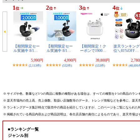
1
2
3
4
位
位
位
位
【期間限定セー
【期間限定セー
【期間限定！ク
楽天ランキング
ル実施中 8/1…
ル実施中 8/1…
ーポンで1900…
位＼81%OFF…
5,990円
4,990円
39,800円
2,78
(2,113件)
(532件)
(153件)
(48,691
※
サイズや色、数量など1つの商品に複数の種類がある場合は、すべての種類を1つの商品のラン
※
楽天市場内の売上高、売上個数、取扱い店舗数等のデータ、トレンド情報などを参考に、楽天
※
ランキングデータ集計時点で販売中の商品を紹介していますが、このページをご覧になられた
※
掲載されている商品内容および商品説明は、各出店店舗の責任によるものであり、楽天市場は
■ランキング一覧
ジャンル別