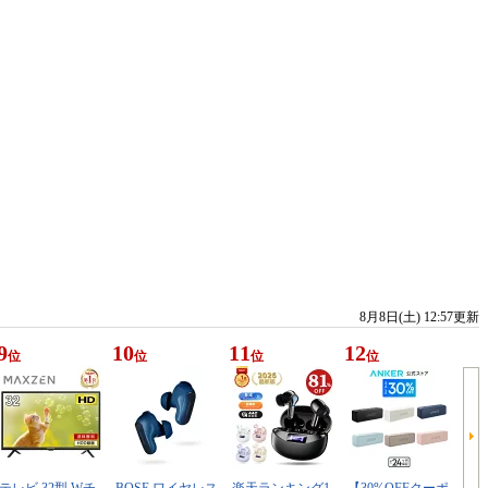
8月8日(土) 12:57更新
9
10
11
12
位
位
位
位
テレビ 32型 Wチ
BOSE ワイヤレス
楽天ランキング1
【30%OFFクーポ