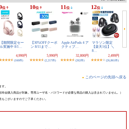
9
10
11
12
位
位
位
位
【期間限定セー
【30%OFFクーポ
Apple AirPods 4 ア
マラソン限定
ル実施中 8/1…
ン 8/11まで…
クティブ…
【楽天1位】＼
8…
4,990円
5,990円
32,800円
2,499円
(160件)
(2,217件)
(262件)
(26,861件)
このページの先頭へ戻る
ます。
頒布会購入商品が対象。専用ユーザ名・パスワードが必要な商品の購入は含まれていません。）
性もございますのでご了承ください。