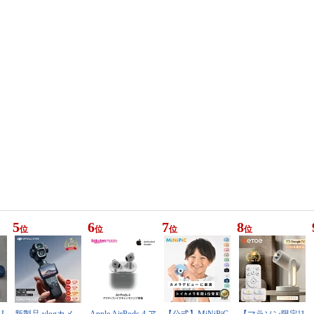
5
6
7
8
位
位
位
位
 L
新製品 vlogカメ
Apple AirPods 4 ア
【公式】MiNiPiC
【マラソン限定!1