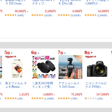
ラ DJI Osmo…
クティブ…
®【No.1受…
1,000円ク…
0円
99,000円～
32,800円
6,980円
34,999円
(94件)
(262件)
(9,026件)
(2,866件)
5
6
7
8
位
位
位
位
C
富士フイルム チ
＼楽天2025年間
アクションカメ
ニコン クールピ
ェキ用mini…
ランキング受…
ラ DJI Osmo …
クス P950(1…
0円
1,432円
3,680円～
79,200円
107,000円
)
(2件)
(1,199件)
(73件)
(1件)