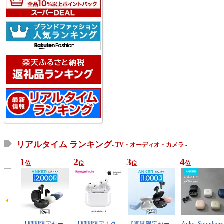
リアルタイム ランキング
- TV・オーディオ・カメラ -
1
2
3
4
位
位
位
位
【期間限定セー
【期間限定！ク
【期間限定セー
Anker Soundcore