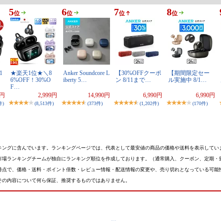
5
6
7
8
位
位
位
位
1
★楽天1位★＼8
Anker Soundcore L
【30%OFFクーポ
【期間限定セー
6%OFF！30%O
iberty 5…
ン 8/11まで…
ル実施中 8/1…
F…
0円
2,999円
14,990円
6,990円
6,990円
件)
(8,513件)
(373件)
(1,202件)
(170件)
キングに含んでいます。ランキングページでは、代表として最安値の商品の価格や送料を表示してい
市場ランキングチームが独自にランキング順位を作成しております。（通常購入、クーポン、定期・
時点で、価格・送料・ポイント倍数・レビュー情報・配送情報の変更や、売り切れとなっている可能
その内容について何ら保証、推奨するものではありません。