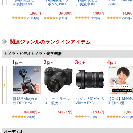
ル実施中 8/1…
ーポンで1900…
ル実施中 8/1…
iberty 5…
5,990円
39,800円
4,990円
14,99
(2,114件)
(153件)
(532件)
(373件)
関連ジャンルのランクインアイテム
カメラ・ビデオカメラ・光学機器
1
2
3
4
位
位
位
位
新製品 vlogカメ
ソニー ミラーレ
シグマ SIGMA 18
【公式】MiNiPi
ラ DJI Osmo…
ス一眼カメ…
-50mm F2.8 …
®【No.1受…
99,000円～
248,772円
71,933円
6,98
(94件)
(1件)
(9,026件
オーディオ