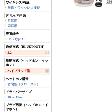
ワイヤレス/有線
無線・ワイヤレス接続
片耳用/両耳用
片耳用
両耳用
充電端子
USB Type-C
通信方式（BLUETOOTH）
5.2
駆動方式（ヘッドホン・イヤ
ホン）
ハイブリッド型
ヘッドホン構造
密閉型（クローズド）
ドライバーサイズ
10 ～ 19mm
プラグ形状（ヘッドホン・イ
ヤホン）