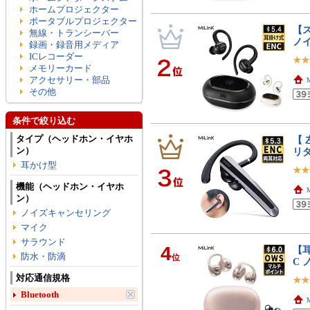
ホームプロジェクター
ポータブルプロジェクター
【ス
無線・トランシーバー
ノ
録画・録音用メディア
ICレコーダー
メモリーカード
アクセサリー・部品
その他
条件で絞り込む
タイプ（ヘッドホン・イヤホ
【 
ン）
リ
耳かけ型
機能（ヘッドホン・イヤホ
ン）
ノイズキャンセリング
マイク
サラウンド
4
【耳
防水・防滴
位
C 
対応通信規格
Bluetooth