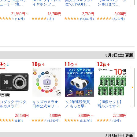
ューナー 地…
イヤホン ノ…
位＼81%OFF…
ン 8/11まで…
21,980円～
18,700円
2,780円
5,990円
(442件)
(1件)
(48,697件)
(2,217件)
8月8日(土) 更新
9
10
11
12
位
位
位
位
コダック デジタ
キッズカメラ★
＼ 2年連続受賞
【10個セット】
ルカメラ PI…
日本公式★リ…
／ もっと早…
写ルンです 2…
23,480円
4,980円
3,980円～
27,580円
(14件)
(4,540件)
(5,317件)
(10件)
8月8日(土) 更新