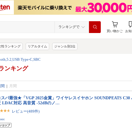
ランキングで
買い物かご
お知
女性ランキング
リアルタイム
ジャンル別1位
ooth,5.2,USB Type-C,SBC
ランキング
週間
|
月間
スパ最強★「VGP 2025金賞」ワイヤレスイヤホン SOUNDPEATS C30 ハ
 LDAC対応 高音質 -52dBのノ…
レビュー(489件)
onic