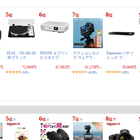
5
6
7
8
位
位
位
位
）
TEAC - TN-4D-SE
EPSON エプソン
アクションカメ
Panasonic パナソ
-B/ブラック…
ビジネスプ…
ラ ウェアラ…
ニック ブ…
0円
72,800円
67,982円
61,270円～
59,800円
(1件)
(65件)
(2件)
5
6
7
8
位
位
位
位