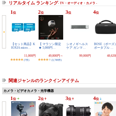
リアルタイム ランキング
- TV・オーディオ・カメラ -
1
2
3
4
位
位
位
位
【セット商品】K
【 マラソン限定
シオノギヘルス
BOSE（ボーズ
IOXIA micro…
★ 5,000円…
ケア ガンマ…
ポータブル …
11,000円
49,800円～
99,000円
48,62
(7件)
(3,789件)
関連ジャンルのランクインアイテム
カメラ・ビデオカメラ・光学機器
1
2
3
4
位
位
位
位