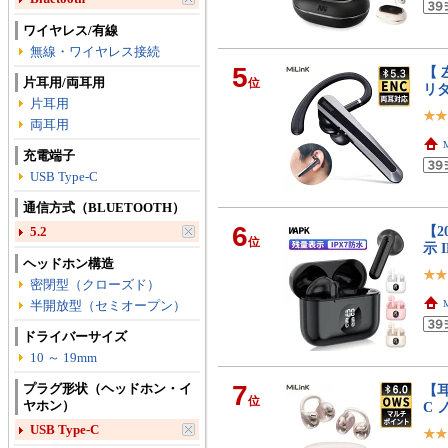
ワイヤレス/有線
無線・ワイヤレス接続
5
【 
片耳用/両耳用
位
リ
片耳用
両耳用
充電端子
USB Type-C
通信方式（BLUETOOTH）
6
【2
5.2
位
示 
ヘッドホン構造
密閉型（クローズド）
半開放型（セミオープン）
ドライバーサイズ
10 ～ 19mm
7
プラグ形状（ヘッドホン・イ
【耳
位
ヤホン）
C 
USB Type-C