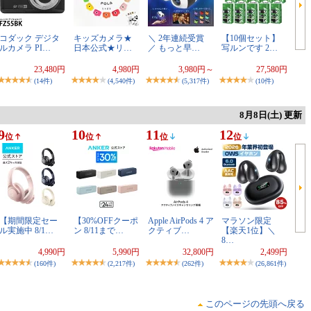
コダック デジタ
キッズカメラ★
＼ 2年連続受賞
【10個セット】
ルカメラ PI…
日本公式★リ…
／ もっと早…
写ルンです 2…
23,480円
4,980円
3,980円～
27,580円
(14件)
(4,540件)
(5,317件)
(10件)
8月8日(土) 更新
9
10
11
12
位
位
位
位
【期間限定セー
【30%OFFクーポ
Apple AirPods 4 ア
マラソン限定
ル実施中 8/1…
ン 8/11まで…
クティブ…
【楽天1位】＼
8…
4,990円
5,990円
32,800円
2,499円
(160件)
(2,217件)
(262件)
(26,861件)
このページの先頭へ戻る