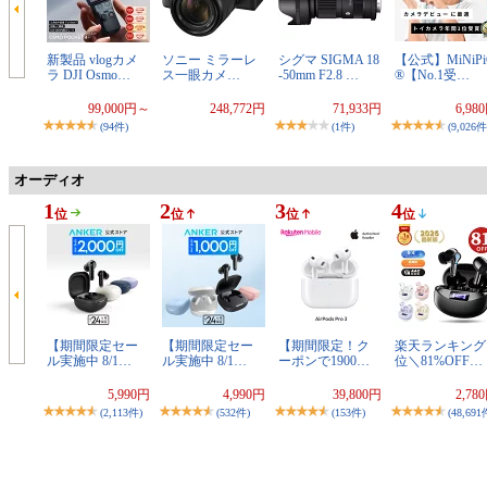
新製品 vlogカメ
ソニー ミラーレ
シグマ SIGMA 18
【公式】MiNiPi
ラ DJI Osmo…
ス一眼カメ…
-50mm F2.8 …
®【No.1受…
99,000円～
248,772円
71,933円
6,98
(94件)
(1件)
(9,026件
オーディオ
1
2
3
4
位
位
位
位
【期間限定セー
【期間限定セー
【期間限定！ク
楽天ランキング
ル実施中 8/1…
ル実施中 8/1…
ーポンで1900…
位＼81%OFF…
5,990円
4,990円
39,800円
2,78
(2,113件)
(532件)
(153件)
(48,691