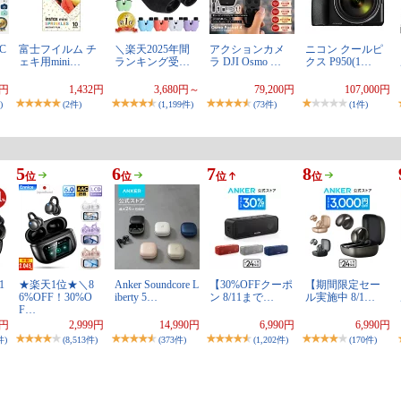
C
富士フイルム チ
＼楽天2025年間
アクションカメ
ニコン クールピ
ェキ用mini…
ランキング受…
ラ DJI Osmo …
クス P950(1…
0円
1,432円
3,680円～
79,200円
107,000円
)
(2件)
(1,199件)
(73件)
(1件)
5
6
7
8
位
位
位
位
1
★楽天1位★＼8
Anker Soundcore L
【30%OFFクーポ
【期間限定セー
6%OFF！30%O
iberty 5…
ン 8/11まで…
ル実施中 8/1…
F…
0円
2,999円
14,990円
6,990円
6,990円
件)
(8,513件)
(373件)
(1,202件)
(170件)