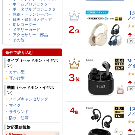
ホームプロジェクター
ポータブルプロジェクター
【ク
無線・トランシーバー
ノイ
録画・録音用メディア
ICレコーダー
メモリーカード
アクセサリー・部品
その他
条件で絞り込む
タイプ（ヘッドホン・イヤホ
Mi
ン）
グ 
カナル型
耳かけ型
機能（ヘッドホン・イヤホ
ン）
ノイズキャンセリング
マイク
4
【ス
サラウンド
位
ノ
防水・防滴
対応通信規格
Bluetooth