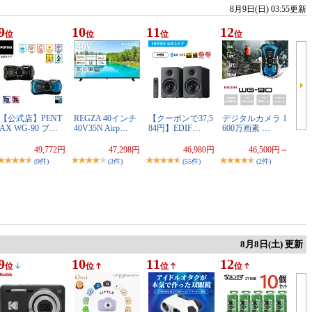
8月9日(日) 03:55更新
9
10
11
12
位
位
位
位
【公式店】PENT
REGZA 40インチ
【クーポンで37,5
デジタルカメラ 1
AX WG-90 ブ…
40V35N Airp…
84円】EDIF…
600万画素 …
49,772円
47,298円
46,980円
46,500円～
(9件)
(3件)
(55件)
(2件)
8月8日(土) 更新
9
10
11
12
位
位
位
位