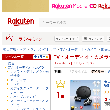
ランキング
ランキングトップ
男性ランキング
楽天市場トップ
>
ランキングトップ
>
TV・オーディオ・カメラ
>
Bluet
TV・オーディオ・カメラ
ジャンル一覧
総合
Bluetooth | 5.2 | USB Type-C | SBC
TV・オーディオ・カメラ
カメラ・ビデオカメラ・光
期間:
リアルタイム
|
デイリー
|
学機器
オーディオ
★コ
テレビ
認証
光ディスクレコーダー・プ
レーヤー
ポータブルテレビ
s
スマートスピーカー・AIス
ピーカー
ホームシアターシステム