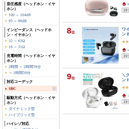
音圧感度（ヘッドホン・イヤ
ホン）
100 ～ 104dB
95 ～ 99dB
8
ワ
インピーダンス（ヘッドホ
位
ン B
ン・イヤホン）
32 ～ 63Ω
16 ～ 31Ω
s
充電時間（ヘッドホン・イヤ
ホン）
2時間 ～ 2時間59分
～ 1時間59分
9
＼ク
位
ン 
対応コーデック
SBC
駆動方式（ヘッドホン・イヤ
ホン）
ダイナミック型
ハイブリッド型
ハイレゾ対応