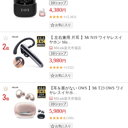
4,380
円
(5,363)
【 左右兼用 片耳 】Mi N19 ワイヤレスイ
ヤホン blu…
2
MiLink楽天市場店
位
3,980
円
(532)
【耳を塞がない OWS 】Mi T23 OWS ワイ
ヤレスイヤホ…
3
MiLink楽天市場店
位
5,980
円
(100)