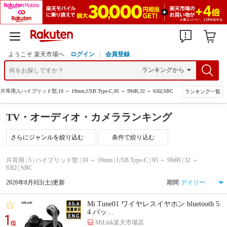
ようこそ 楽天市場へ
ログイン
会員登録
片耳用,5,ハイブリッド型,10 ～ 19mm,USB Type-C,95 ～ 99dB,32 ～ 63Ω,SBC
ランキング一覧
TV・オーディオ・カメラランキング
条件で絞り込む
片耳用 | 5 | ハイブリッド型 | 10 ～ 19mm | USB Type-C | 95 ～ 99dB | 32 ～
63Ω | SBC
2026年8月8日(土)更新
期間
Mi Tune01 ワイヤレスイヤホン bluetooth 5.
4 バッ…
1
MiLink楽天市場店
位