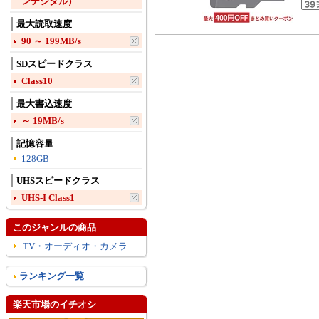
ンデジタル）
最大読取速度
90 ～ 199MB/s
SDスピードクラス
Class10
最大書込速度
～ 19MB/s
記憶容量
128GB
UHSスピードクラス
UHS-I Class1
このジャンルの商品
TV・オーディオ・カメラ
ランキング一覧
楽天市場のイチオシ