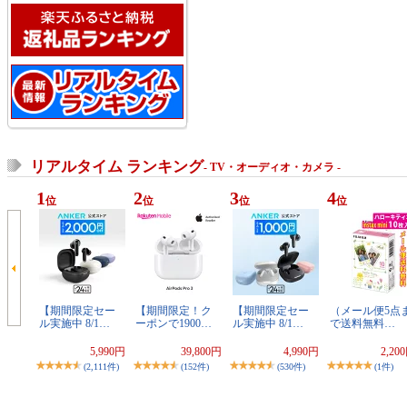
リアルタイム ランキング
- TV・オーディオ・カメラ -
1
2
3
4
位
位
位
位
【期間限定セー
【期間限定！ク
【期間限定セー
（メール便5点
ル実施中 8/1…
ーポンで1900…
ル実施中 8/1…
で送料無料…
5,990円
39,800円
4,990円
2,20
(2,111件)
(152件)
(530件)
(1件)