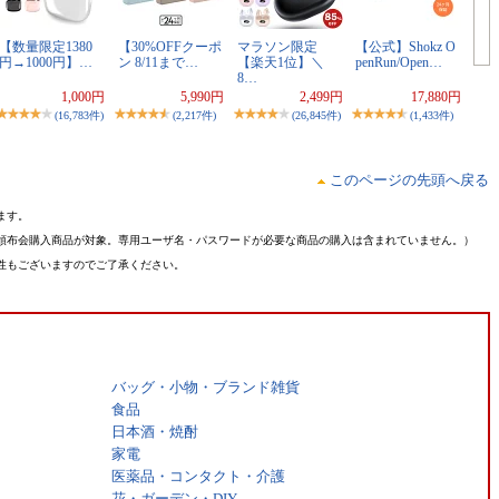
【数量限定1380
【30%OFFクーポ
マラソン限定
【公式】Shokz O
円→1000円】…
ン 8/11まで…
【楽天1位】＼
penRun/Open…
8…
1,000円
5,990円
2,499円
17,880円
(16,783件)
(2,217件)
(26,845件)
(1,433件)
このページの先頭へ戻る
ます。
頒布会購入商品が対象。専用ユーザ名・パスワードが必要な商品の購入は含まれていません。）
性もございますのでご了承ください。
バッグ・小物・ブランド雑貨
食品
日本酒・焼酎
家電
医薬品・コンタクト・介護
花・ガーデン・DIY