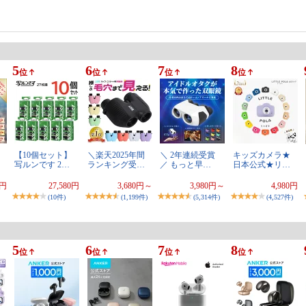
5
6
7
8
位
位
位
位
【10個セット】
＼楽天2025年間
＼ 2年連続受賞
キッズカメラ★
写ルンです 2…
ランキング受…
／ もっと早…
日本公式★リ…
0円
27,580円
3,680円～
3,980円～
4,980円
(10件)
(1,199件)
(5,314件)
(4,527件)
5
6
7
8
位
位
位
位