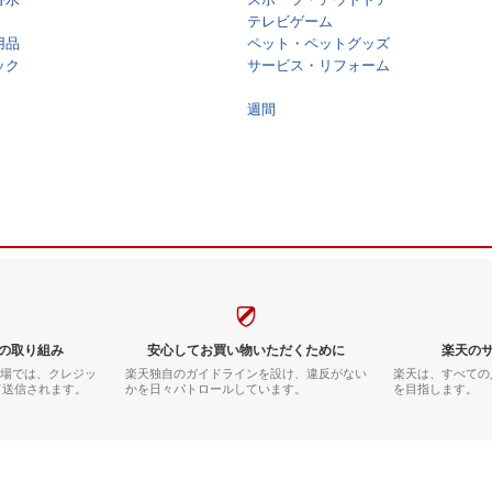
テレビゲーム
用品
ペット・ペットグッズ
ック
サービス・リフォーム
週間
の取り組み
安心してお買い物いただくために
楽天の
市場では、クレジッ
楽天独自のガイドラインを設け、違反がない
楽天は、すべての
て送信されます。
かを日々パトロールしています。
を目指します。