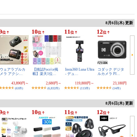
8月6日(木) 更新
9
10
11
12
位
位
位
位
ウェアラブルカ
【雑誌Poco'ce掲
Insta360 Luna Ultra
コダック デジタ
メラ アクシ…
載】楽天1位…
- デュ…
ルカメラ PI…
43,890円～
2,680円～
119,800円～
23,180円
(63件)
(6,832件)
(113件)
(14件)
8月6日(木) 更新
9
10
11
12
位
位
位
位