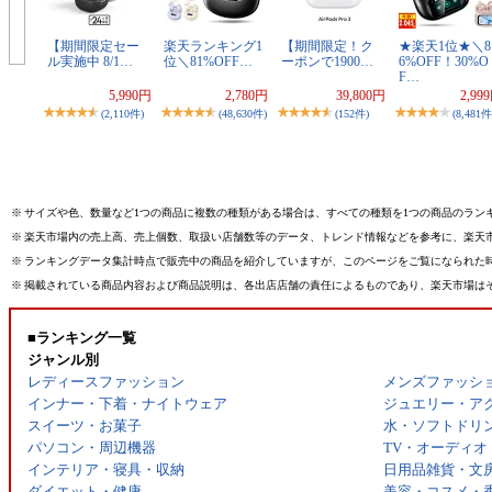
【期間限定セー
楽天ランキング1
【期間限定！ク
★楽天1位★＼8
ル実施中 8/1…
位＼81%OFF…
ーポンで1900…
6%OFF！30%O
F…
5,990円
2,780円
39,800円
2,99
(2,110件)
(48,630件)
(152件)
(8,481件
※
サイズや色、数量など1つの商品に複数の種類がある場合は、すべての種類を1つの商品のラン
※
楽天市場内の売上高、売上個数、取扱い店舗数等のデータ、トレンド情報などを参考に、楽天
※
ランキングデータ集計時点で販売中の商品を紹介していますが、このページをご覧になられた
※
掲載されている商品内容および商品説明は、各出店店舗の責任によるものであり、楽天市場は
■ランキング一覧
ジャンル別
レディースファッション
メンズファッシ
インナー・下着・ナイトウェア
ジュエリー・ア
スイーツ・お菓子
水・ソフトドリ
パソコン・周辺機器
TV・オーディオ
インテリア・寝具・収納
日用品雑貨・文
ダイエット・健康
美容・コスメ・