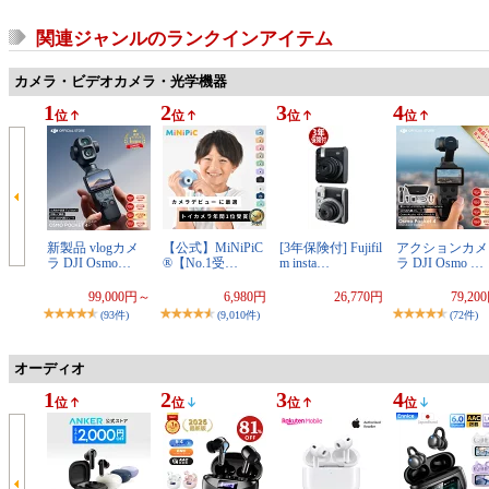
関連ジャンルのランクインアイテム
カメラ・ビデオカメラ・光学機器
1
2
3
4
位
位
位
位
新製品 vlogカメ
【公式】MiNiPiC
[3年保険付] Fujifil
アクションカメ
ラ DJI Osmo…
®【No.1受…
m insta…
ラ DJI Osmo …
99,000円～
6,980円
26,770円
79,20
(93件)
(9,010件)
(72件)
オーディオ
1
2
3
4
位
位
位
位