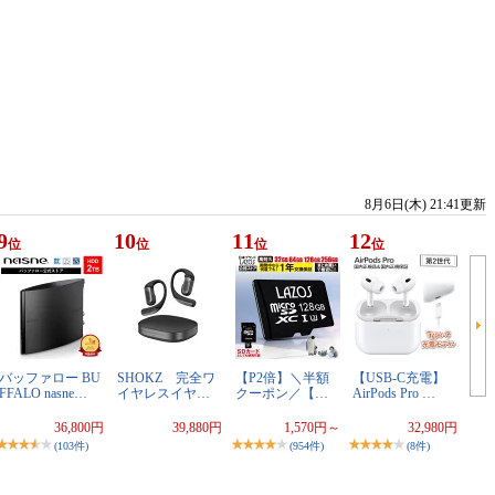
8月6日(木) 21:41更新
9
10
11
12
位
位
位
位
バッファロー BU
SHOKZ 完全ワ
【P2倍】＼半額
【USB-C充電】
FFALO nasne…
イヤレスイヤ…
クーポン／【…
AirPods Pro …
36,800円
39,880円
1,570円～
32,980円
(103件)
(954件)
(8件)