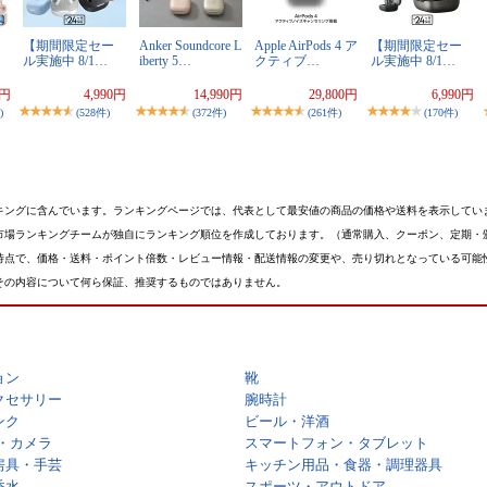
【期間限定セー
Anker Soundcore L
Apple AirPods 4 ア
【期間限定セー
ル実施中 8/1…
iberty 5…
クティブ…
ル実施中 8/1…
9円
4,990円
14,990円
29,800円
6,990円
)
(528件)
(372件)
(261件)
(170件)
キングに含んでいます。ランキングページでは、代表として最安値の商品の価格や送料を表示してい
市場ランキングチームが独自にランキング順位を作成しております。（通常購入、クーポン、定期・
時点で、価格・送料・ポイント倍数・レビュー情報・配送情報の変更や、売り切れとなっている可能
その内容について何ら保証、推奨するものではありません。
ョン
靴
クセサリー
腕時計
ンク
ビール・洋酒
・カメラ
スマートフォン・タブレット
房具・手芸
キッチン用品・食器・調理器具
香水
スポーツ・アウトドア