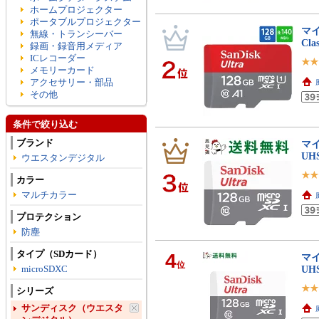
ホームプロジェクター
ポータブルプロジェクター
マイ
無線・トランシーバー
Cla
録画・録音用メディア
ICレコーダー
メモリーカード
アクセサリー・部品
その他
条件で絞り込む
ブランド
マイ
UH
ウエスタンデジタル
カラー
マルチカラー
プロテクション
防塵
タイプ（SDカード）
4
マイ
位
microSDXC
UH
シリーズ
サンディスク（ウエスタ