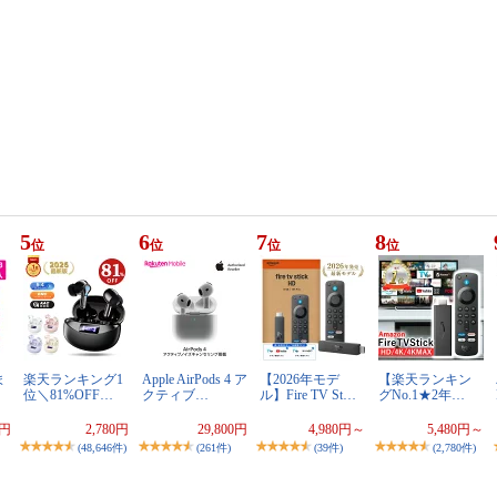
5
6
7
8
位
位
位
位
ま
楽天ランキング1
Apple AirPods 4 ア
【2026年モデ
【楽天ランキン
位＼81%OFF…
クティブ…
ル】Fire TV St…
グNo.1★2年…
0円
2,780円
29,800円
4,980円～
5,480円～
(48,646件)
(261件)
(39件)
(2,780件)