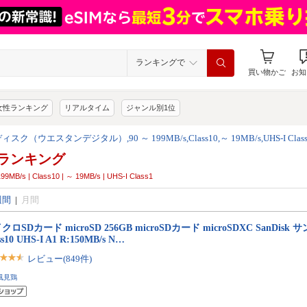
ランキングで
買い物かご
お知
女性ランキング
リアルタイム
ジャンル別1位
スク（ウエスタンデジタル）,90 ～ 199MB/s,Class10,～ 19MB/s,UHS-I Class
ランキング
 Class10 | ～ 19MB/s | UHS-I Class1
週間
|
月間
クロSDカード microSD 256GB microSDカード microSDXC SanDisk 
ss10 UHS-I A1 R:150MB/s N…
レビュー(849件)
風見鶏