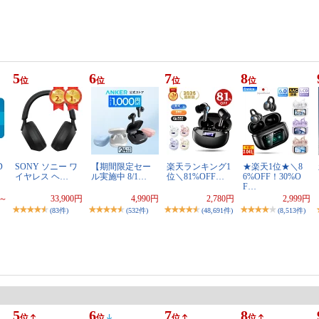
5
6
7
8
位
位
位
位
D
SONY ソニー ワ
【期間限定セー
楽天ランキング1
★楽天1位★＼8
…
イヤレス ヘ…
ル実施中 8/1…
位＼81%OFF…
6%OFF！30%O
F…
円～
33,900円
4,990円
2,780円
2,999円
(83件)
(532件)
(48,691件)
(8,513件)
5
6
7
8
位
位
位
位