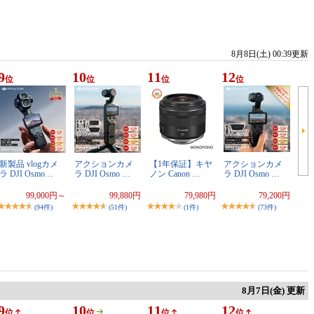
8月8日(土) 00:39更新
9
10
11
12
位
位
位
位
新製品 vlogカメ
アクションカメ
【1年保証】キヤ
アクションカメ
ラ DJI Osmo…
ラ DJI Osmo …
ノン Canon …
ラ DJI Osmo …
99,000円～
99,880円
79,980円
79,200円
(94件)
(51件)
(1件)
(73件)
8月7日(金) 更新
9
10
11
12
位
位
位
位