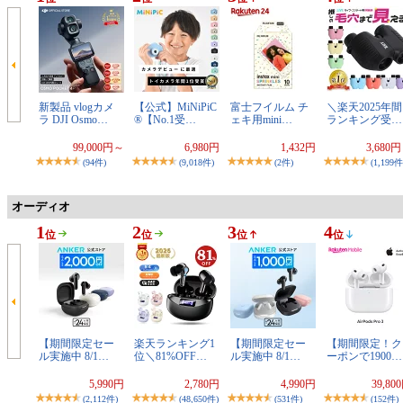
新製品 vlogカメ
【公式】MiNiPiC
富士フイルム チ
＼楽天2025年間
ラ DJI Osmo…
®【No.1受…
ェキ用mini…
ランキング受…
99,000円～
6,980円
1,432円
3,680
(94件)
(9,018件)
(2件)
(1,199件
オーディオ
1
2
3
4
位
位
位
位
【期間限定セー
楽天ランキング1
【期間限定セー
【期間限定！ク
ル実施中 8/1…
位＼81%OFF…
ル実施中 8/1…
ーポンで1900…
5,990円
2,780円
4,990円
39,80
(2,112件)
(48,650件)
(531件)
(152件)