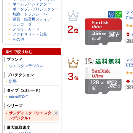
ホームプロジェクター
ポータブルプロジェクター
マイ
無線・トランシーバー
Cla
録画・録音用メディア
ICレコーダー
メモリーカード
アクセサリー・部品
その他
条件で絞り込む
ブランド
マイ
UH
ウエスタンデジタル
プロテクション
防塵
タイプ（SDカード）
microSDXC
シリーズ
サンディスク（ウエスタ
ンデジタル）
最大読取速度