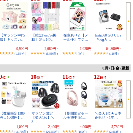
【マラソン中P5
【雑誌Poco'ce掲
在庫あり☆【メ
Insta360 GO Ultra
倍】キッズカ…
載】楽天1位…
ール便】フジ…
- Vlogカ…
9,900円
2,680円～
1,620円
64,800円～
(1,984件)
(6,836件)
(4件)
(116件)
8月7日(金) 更新
9
10
11
12
位
位
位
位
【数量限定1380
マラソン限定
【期間限定セー
＼楽天1位★日本
円→1000円】…
【楽天1位】＼
ル実施中 8/1…
正規品・1年…
8…
1,000円
2,499円
4,990円
5,780円
(16,796件)
(26,856件)
(160件)
(2,952件)