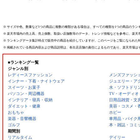
※
サイズや色、数量など1つの商品に複数の種類がある場合は、すべての種類を1つの商品のラン
※
楽天市場内の売上高、売上個数、取扱い店舗数等のデータ、トレンド情報などを参考に、楽天
※
ランキングデータ集計時点で販売中の商品を紹介していますが、このページをご覧になられた
※
掲載されている商品内容および商品説明は、各出店店舗の責任によるものであり、楽天市場は
■ランキング一覧
ジャンル別
レディースファッション
メンズファッシ
インナー・下着・ナイトウェア
ジュエリー・ア
スイーツ・お菓子
水・ソフトドリ
パソコン・周辺機器
TV・オーディオ
インテリア・寝具・収納
日用品雑貨・文
ダイエット・健康
美容・コスメ・
おもちゃ
ホビー
楽器・音響機器
車用品・バイク
ゴルフ
本・雑誌・コミ
期間別
リアルタイム
デイリー