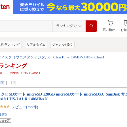
ランキングで
買い物かご
お知
女性ランキング
リアルタイム
ジャンル別1位
スク（ウエスタンデジタル）,Class10,～ 19MB/s,UHS-I Class1
ランキング
19MB/s | UHS-I Class1
週間
|
月間
クロSDカード microSD 128GB microSDカード microSDXC SanDisk 
ss10 UHS-I A1 R:140MB/s N…
レビュー(755件)
風見鶏