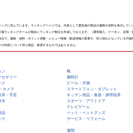
キングに含んでいます。ランキングページでは、代表として最安値の商品の価格や送料を表示してい
市場ランキングチームが独自にランキング順位を作成しております。（通常購入、クーポン、定期・
時点で、価格・送料・ポイント倍数・レビュー情報・配送情報の変更や、売り切れとなっている可能
その内容について何ら保証、推奨するものではありません。
ョン
靴
クセサリー
腕時計
ンク
ビール・洋酒
・カメラ
スマートフォン・タブレット
房具・手芸
キッチン用品・食器・調理器具
香水
スポーツ・アウトドア
テレビゲーム
用品
ペット・ペットグッズ
ック
サービス・リフォーム
週間