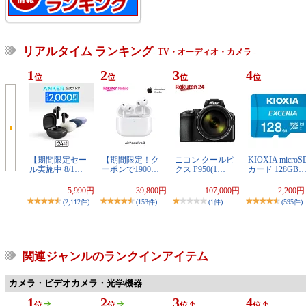
リアルタイム ランキング
- TV・オーディオ・カメラ -
1
2
3
4
位
位
位
位
【期間限定セー
【期間限定！ク
ニコン クールピ
KIOXIA microS
ル実施中 8/1…
ーポンで1900…
クス P950(1…
カード 128GB
5,990円
39,800円
107,000円
2,200
(2,112件)
(153件)
(1件)
(595件)
関連ジャンルのランクインアイテム
カメラ・ビデオカメラ・光学機器
1
2
3
4
位
位
位
位