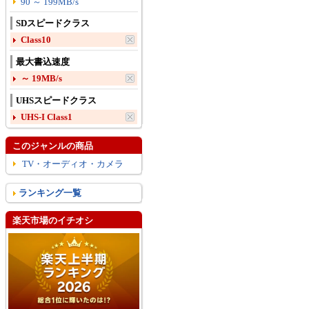
90 ～ 199MB/s
SDスピードクラス
Class10
最大書込速度
～ 19MB/s
UHSスピードクラス
UHS-I Class1
このジャンルの商品
TV・オーディオ・カメラ
ランキング一覧
楽天市場のイチオシ