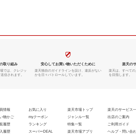
の取り組み
安心してお買い物いただくために
楽天の
市場では、クレジッ
楽天独自のガイドラインを設け、違反がない
楽天は、すべての
て送信されます。
かを日々パトロールしています。
を目指します。
員情報
お気に入り
楽天市場トップ
楽天のサービス
い物かご
myクーポン
ジャンル一覧
出店のご案内
覧履歴
ランキング
特集一覧
ご利用ガイド
入履歴
スーパーDEAL
楽天市場アプリ
ヘルプ・問い合