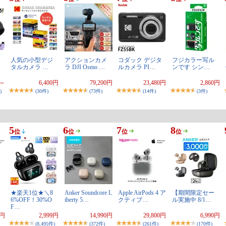
人気の小型デジ
アクションカメ
コダック デジタ
フジカラー写ル
タルカメラ …
ラ DJI Osmo …
ルカメラ PI…
ンです シン…
円～
6,400円
79,200円
23,480円
2,860円
)
(30件)
(73件)
(14件)
(3件)
5
6
7
8
位
位
位
位
★楽天1位★＼8
Anker Soundcore L
Apple AirPods 4 ア
【期間限定セー
6%OFF！30%O
iberty 5…
クティブ…
ル実施中 8/1…
F…
0円
2,999円
14,990円
29,800円
6,990円
(8,495件)
(372件)
(261件)
(170件)