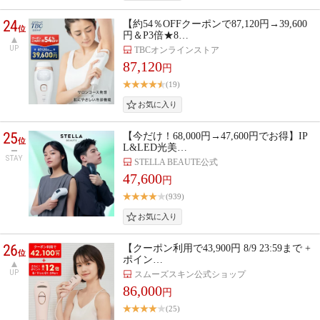
24
【約54％OFFクーポンで87,120円→39,600
位
円＆P3倍★8…
UP
TBCオンラインストア
87,120
円
(19)
25
【今だけ！68,000円→47,600円でお得】IP
位
L&LED光美…
STAY
STELLA BEAUTE公式
47,600
円
(939)
26
【クーポン利用で43,900円 8/9 23:59まで +
位
ポイン…
UP
スムーズスキン公式ショップ
86,000
円
(25)