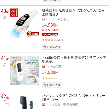
40
脱毛器 IPL光美容器 VIO対応＼楽天1位★
位
医療機器ク…
UP
ハッピーみなもと
14,980
円
ポイント40%
(517)
41
＜sarlisi公式＞脱毛器 光美容器 サファイア
位
冷感脱…
UP
Sarlisi公式店
17,980
円
(10)
42
パナソニック ER-GK23-A ボディトリマー
位
1枚刃 ダー…
DOWN
ヤマダ電機 楽天市場店