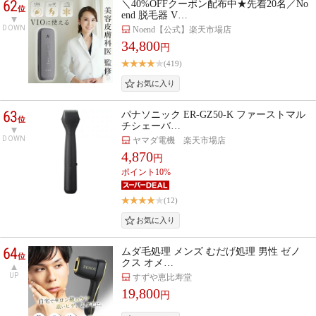
62
＼40%OFFクーポン配布中★先着20名／No
位
end 脱毛器 V…
DOWN
Noend【公式】楽天市場店
34,800
円
(419)
63
パナソニック ER-GZ50-K ファーストマル
位
チシェーバ…
DOWN
ヤマダ電機 楽天市場店
4,870
円
ポイント10%
(12)
64
ムダ毛処理 メンズ むだげ処理 男性 ゼノ
位
クス オメ…
UP
すずや恵比寿堂
19,800
円