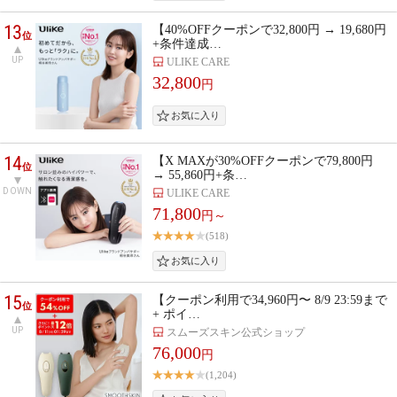
13
【40%OFFクーポンで32,800円 → 19,680円
位
+条件達成…
UP
ULIKE CARE
32,800
円
14
【X MAXが30%OFFクーポンで79,800円
位
→ 55,860円+条…
DOWN
ULIKE CARE
71,800
円～
(518)
15
【クーポン利用で34,960円〜 8/9 23:59まで
位
+ ポイ…
UP
スムーズスキン公式ショップ
76,000
円
(1,204)