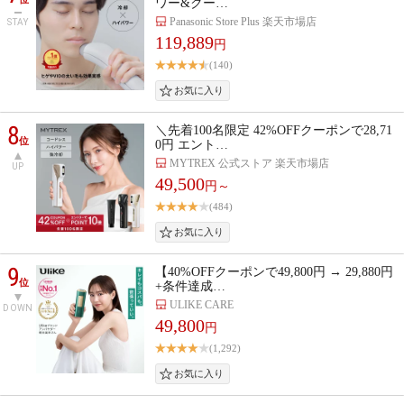
ワー&クー…
Panasonic Store Plus 楽天市場店
STAY
119,889
円
(140)
8
＼先着100名限定 42%OFFクーポンで28,71
位
0円 エント…
MYTREX 公式ストア 楽天市場店
UP
49,500
円～
(484)
9
【40%OFFクーポンで49,800円 → 29,880円
位
+条件達成…
ULIKE CARE
DOWN
49,800
円
(1,292)