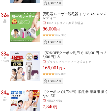
32
脱毛器 レーザー脱毛器 トリア 4X メンズ
位
レディー…
UP
TRIA（トリア）楽天市場店
86,000
円
(5,800)
33
【50%OFFクーポン利用で 166,001円 ⇒ 8
位
3,001円】8/…
DOWN
ブラウンビューティー公式ストア
166,001
円～
(6,187)
34
【クーポンで4,704円】脱毛器 家庭用 痛く
位
ない 23J…
UP
NIRVANNA
7,840
円