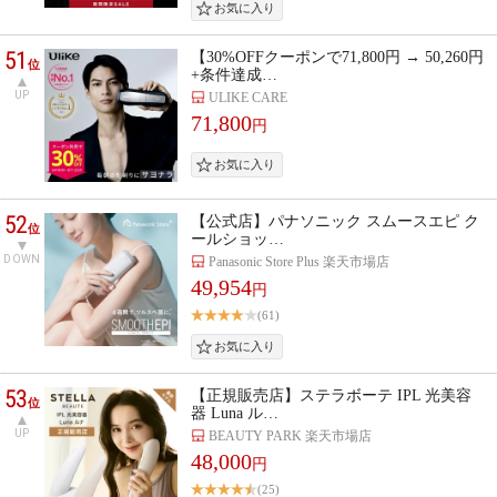
51
【30%OFFクーポンで71,800円 → 50,260円
位
+条件達成…
UP
ULIKE CARE
71,800
円
52
【公式店】パナソニック スムースエピ ク
位
ールショッ…
DOWN
Panasonic Store Plus 楽天市場店
49,954
円
(61)
53
【正規販売店】ステラボーテ IPL 光美容
位
器 Luna ル…
UP
BEAUTY PARK 楽天市場店
48,000
円
(25)