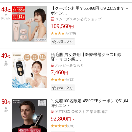
48
【クーポン利用で55,460円 8/9 23:59まで +
位
ポイン…
DOWN
スムーズスキン公式ショップ
109,560
円
(978)
49
脱毛器 男女兼用【医療機器クラスII認
位
証・サロン級I…
UP
ハッピーみなもと
7,460
円
(13)
50
＼先着100名限定 45%OFFクーポンで51,04
位
0円 エント…
UP
MYTREX 公式ストア 楽天市場店
92,800
円～
(70)