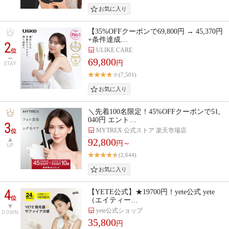
【35%OFFクーポンで69,800円 → 45,370円
+条件達成…
2
ULIKE CARE
位
69,800
円
STAY
(7,501)
＼先着100名限定！45%OFFクーポンで51,
040円 エント…
3
MYTREX 公式ストア 楽天市場店
位
92,800
円～
UP
(2,644)
4
【YETE公式】★19700円！yete公式 yete
位
（エイティー…
yete公式ショップ
DOWN
35,800
円