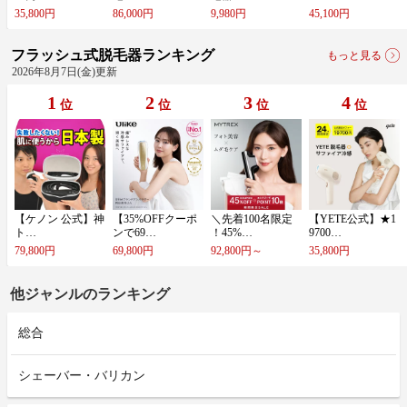
35,800円
86,000円
9,980円
45,100円
フラッシュ式脱毛器ランキング
もっと見る
2026年8月7日(金)更新
1
2
3
4
位
位
位
位
【​ケ​ノ​ン​ ​公​式​】​神​
【​3​5​%​O​F​F​ク​ー​ポ​
＼​先​着​1​0​0​名​限​定​
【​Y​E​T​E​公​式​】​★​1​
ト​…
ン​で​6​9​…
！​4​5​%​…
9​7​0​0​…
79,800円
69,800円
92,800円～
35,800円
他ジャンルのランキング
総合
シェーバー・バリカン