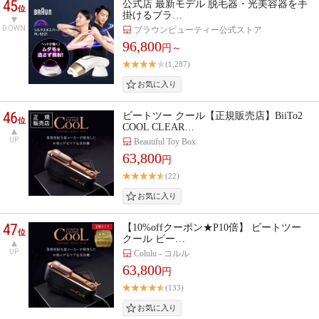
45
公式店 最新モデル 脱毛器・光美容器を手
位
掛けるブラ…
DOWN
ブラウンビューティー公式ストア
96,800
円～
(1,287)
46
ビートツー クール【正規販売店】BiiTo2
位
COOL CLEAR…
UP
Beautiful Toy Box
63,800
円
(22)
47
【10%offクーポン★P10倍】 ビートツー
位
クール ビー…
UP
Colulu - コルル
63,800
円
(133)