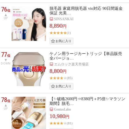
76
脱毛器 家庭用脱毛器 vio対応 90日間返金
位
保証 光美…
UP
SINSANKAI
8,890
円
(1)
77
ケノン用ラージカートリッジ【単品販売
位
全バージョ…
DOWN
エムロック楽天市場店
8,800
円
(85)
78
【✨破格2600円⇒8380円＋P5倍✨マラソン
位
期間】脱毛…
UP
GeniusLabo
10,980
円
(81)