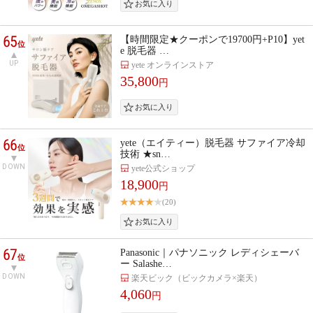
65
【時間限定★クーポンで19700円+P10】yet
位
e 脱毛器 …
UP
yete オンラインストア
35,800
円
66
yete（エイティー）脱毛器 サファイア冷却
位
技術 ★sn…
DOWN
yete公式ショップ
18,900
円
(20)
67
Panasonic｜パナソニック レディシェーバ
位
ー Salashe…
DOWN
楽天ビック（ビックカメラ×楽天）
4,060
円