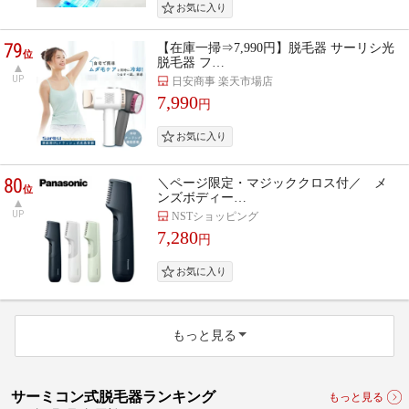
79
【在庫一掃⇒7,990円】脱毛器 サーリシ光
位
脱毛器 フ…
UP
日安商事 楽天市場店
7,990
円
80
＼ページ限定・マジッククロス付／ メ
位
ンズボディー…
UP
NSTショッピング
7,280
円
もっと見る
サーミコン式脱毛器ランキング
もっと見る