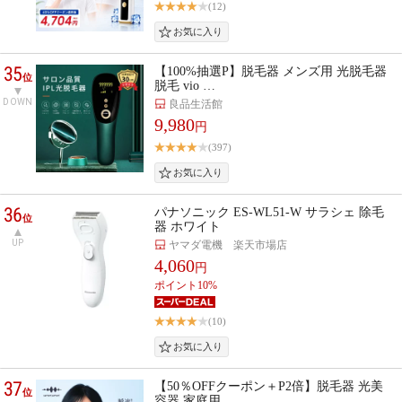
(12)
35
【100%抽選P】脱毛器 メンズ用 光脱毛器
位
脱毛 vio …
DOWN
良品生活館
9,980
円
(397)
36
パナソニック ES-WL51-W サラシェ 除毛
位
器 ホワイト
UP
ヤマダ電機 楽天市場店
4,060
円
ポイント10%
(10)
37
【50％OFFクーポン＋P2倍】脱毛器 光美
位
容器 家庭用…