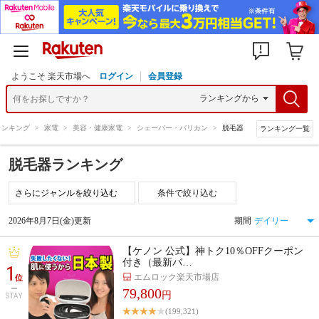
ようこそ 楽天市場へ
ログイン
会員登録
ランキング
>
家電
>
美容・健康家電
>
シェーバー・バリカン
>
脱毛器
ランキング一覧
脱毛器ランキング
条件で絞り込む
2026年8月7日(金)更新
期間
【ケノン 公式】神トク10％OFFクーポン
付き（最新バ…
1
エムロック楽天市場店
位
79,800
円
STAY
(199,321)