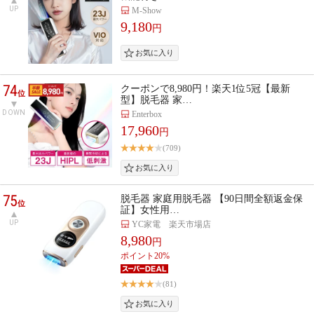
UP
M-Show
9,180
円
74
クーポンで8,980円！楽天1位5冠【最新
位
型】脱毛器 家…
DOWN
Enterbox
17,960
円
(709)
75
脱毛器 家庭用脱毛器 【90日間全額返金保
位
証】女性用…
UP
YC家電 楽天市場店
8,980
円
ポイント20%
(81)