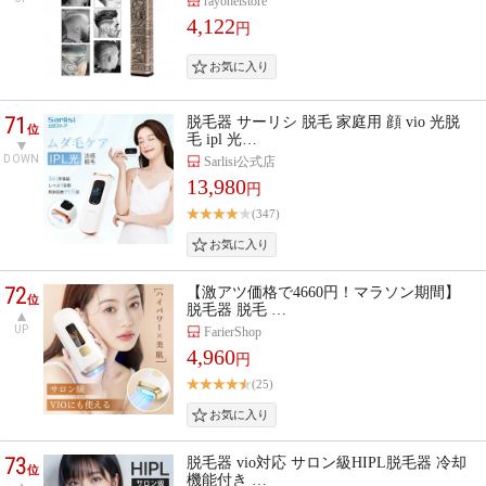
rayoheistore
4,122
円
71
脱毛器 サーリシ 脱毛 家庭用 顔 vio 光脱
位
毛 ipl 光…
DOWN
Sarlisi公式店
13,980
円
(347)
72
【激アツ価格で4660円！マラソン期間】
位
脱毛器 脱毛 …
UP
FarierShop
4,960
円
(25)
73
脱毛器 vio対応 サロン級HIPL脱毛器 冷却
位
機能付き …