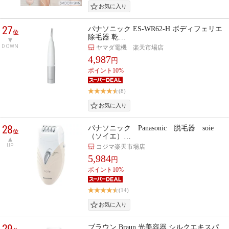
27
パナソニック ES-WR62-H ボディフェリエ
位
除毛器 乾…
DOWN
ヤマダ電機 楽天市場店
4,987
円
ポイント10%
(8)
28
パナソニック Panasonic 脱毛器 soie
位
（ソイエ）…
UP
コジマ楽天市場店
5,984
円
ポイント10%
(14)
29
ブラウン Braun 光美容器 シルクエキスパ