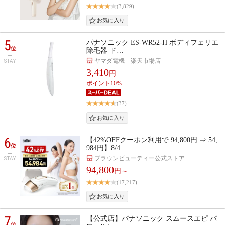
(3,829)
5
パナソニック ES-WR52-H ボディフェリエ
位
除毛器 ド…
ヤマダ電機 楽天市場店
STAY
3,410
円
ポイント10%
(37)
6
【42%OFFクーポン利用で 94,800円 ⇒ 54,
位
984円】8/4…
ブラウンビューティー公式ストア
STAY
94,800
円～
(17,217)
7
【公式店】パナソニック スムースエピ パ
位