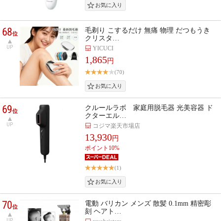
68
毛剃り こするだけ 無痛 物理 だつもうき
位
クリスタ…
UP
YICUCI
1,865
円
(70)
69
クルールラボ 家庭用脱毛器 光美容器 ド
位
クターエル…
UP
コジマ楽天市場店
13,930
円
ポイント10%
(1)
70
電動 バリカン メンズ 散髪 0.1mm 精密彫
位
刻 ヘアト…
UP