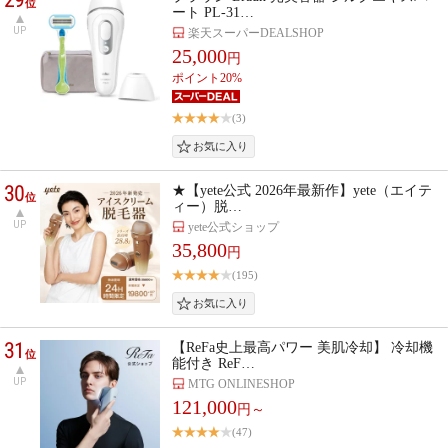
位
ート PL-31…
UP
楽天スーパーDEALSHOP
25,000
円
ポイント20%
(3)
30
★【yete公式 2026年最新作】yete（エイテ
位
ィー）脱…
UP
yete公式ショップ
35,800
円
(195)
31
【ReFa史上最高パワー 美肌冷却】 冷却機
位
能付き ReF…
UP
MTG ONLINESHOP
121,000
円～
(47)