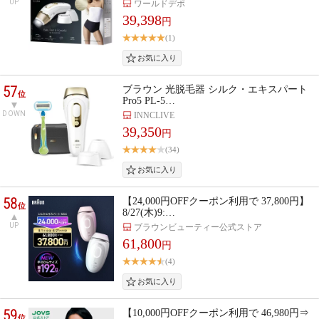
UP
ワールドデポ
39,398
円
(1)
57
ブラウン 光脱毛器 シルク・エキスパート
位
Pro5 PL-5…
DOWN
INNCLIVE
39,350
円
(34)
58
【24,000円OFFクーポン利用で 37,800円】
位
8/27(木)9:…
UP
ブラウンビューティー公式ストア
61,800
円
(4)
59
【10,000円OFFクーポン利用で 46,980円⇒
位