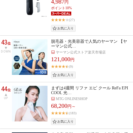
4,987
円
ポイント10%
(27)
43
脱毛器・光美容器で人気のヤーマン 【ヤ
位
ーマン公式…
DOWN
ヤーマン公式ストア楽天市場店
121,000
円
(9)
44
まずは4週間 リファ エピ クール ReFa EPI
位
COOL 光…
UP
MTG ONLINESHOP
68,200
円～
(183)