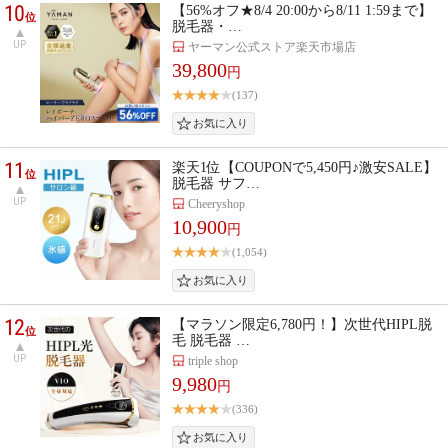
10
【56%オフ★8/4 20:00から8/11 1:59まで】
位
脱毛器・…
UP
ヤーマン公式ストア楽天市場店
39,800
円
(137)
11
楽天1位【COUPONで5,450円♪激安SALE】
位
脱毛器 サフ…
UP
Cheeryshop
10,900
円
(1,054)
12
【マラソン限定6,780円！】次世代HIPL脱
位
毛 脱毛器 …
UP
triple shop
9,980
円
(336)