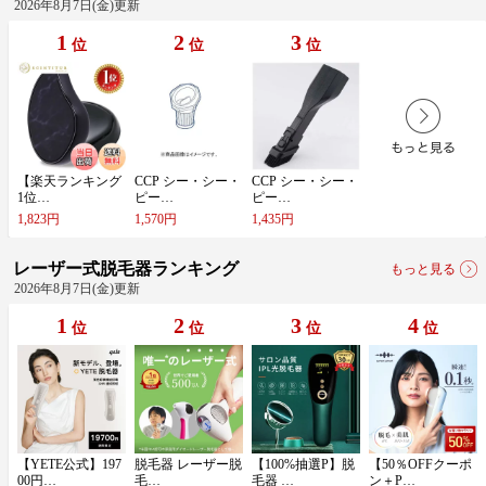
2026年8月7日(金)更新
1
2
3
位
位
位
【​楽​天​ラ​ン​キ​ン​グ​
C​C​P​ ​シ​ー​・​シ​ー​・​
C​C​P​ ​シ​ー​・​シ​ー​・​
1​位​…
ピ​ー​…
ピ​ー​…
1,823円
1,570円
1,435円
レーザー式脱毛器ランキング
もっと見る
2026年8月7日(金)更新
1
2
3
4
位
位
位
位
【​Y​E​T​E​公​式​】​1​9​7​
脱​毛​器​ ​レ​ー​ザ​ー​脱​
【​1​0​0​%​抽​選​P​】​脱​
【​5​0​％​O​F​F​ク​ー​ポ​
0​0​円​…
毛​…
毛​器​ ​…
ン​＋​P​…