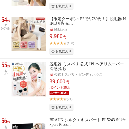
54
【限定クーポン+P2で6,780円！】脱毛器 H
位
IPL脱毛 光…
DOWN
Mikirona
9,980
円
(188)
55
脱毛器 ミスパリ 公式 IPLヘアリムーバー
位
冷感脱毛…
UP
公式ミスパリ・ダンディハウス
39,600
円
ポイント30%
(21)
56
BRAUN シルクエキスパート PL5243 Silk/e
位
xpert Pro5…