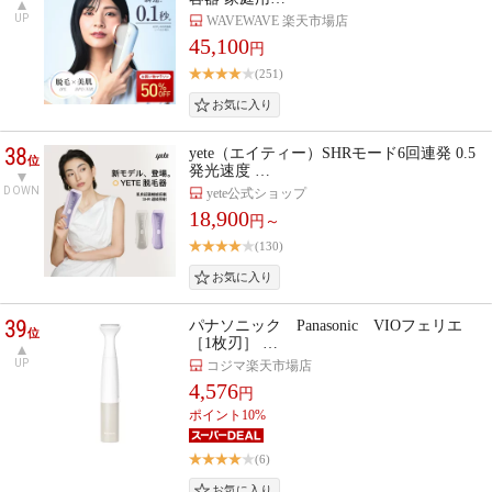
UP
WAVEWAVE 楽天市場店
45,100
円
(251)
38
yete（エイティー）SHRモード6回連発 0.5
位
発光速度 …
DOWN
yete公式ショップ
18,900
円～
(130)
39
パナソニック Panasonic VIOフェリエ
位
［1枚刃］ …
UP
コジマ楽天市場店
4,576
円
ポイント10%
(6)