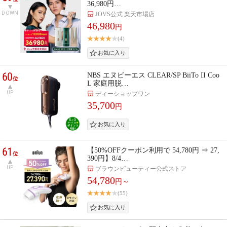
36,980円…
DOWN
JOVS公式 楽天市場店
46,980
円
(4)
60
NBS エヌビーエス CLEAR/SP BiiTo II Coo
位
L 家庭用脱…
UP
ディーショップワン
35,700
円
61
【50%OFFクーポン利用で 54,780円 ⇒ 27,
位
390円】8/4…
UP
ブラウンビューティー公式ストア
54,780
円～
(55)