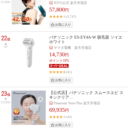
DOWN
JOVS公式 楽天市場店
57,800
円
(3,747)
22
パナソニック ES-EY4A-W 脱毛器 ソイエ
位
ホワイト
UP
ヤマダ電機 楽天市場店
14,730
円
ポイント10%
(41)
23
【公式店】パナソニック スムースエピ ス
位
キンクリア…
DOWN
Panasonic Store Plus 楽天市場店
69,935
円
(42)