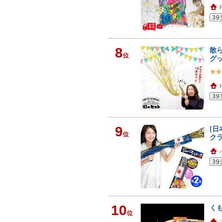
8
散
位
グ
9
[日
位
ク
10
くも
位