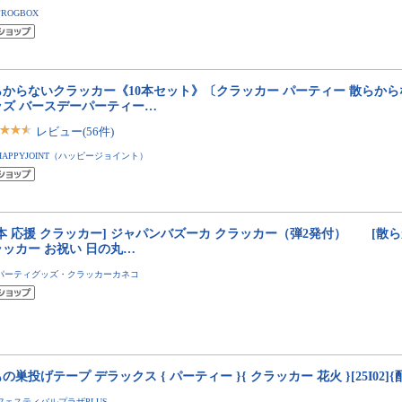
FROGBOX
らからないクラッカー《10本セット》〔クラッカー パーティー 散らから
ッズ バースデーパーティー…
レビュー(56件)
HAPPYJOINT（ハッピージョイント）
本 応援 クラッカー] ジャパンバズーカ クラッカー（弾2発付） [散
ラッカー お祝い 日の丸…
パーティグッズ・クラッカーカネコ
の巣投げテープ デラックス { パーティー }{ クラッカー 花火 }[25I02]
フェスティバルプラザPLUS