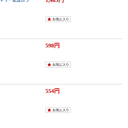
1,485円
シャワー 記念日 ク
598円
554円