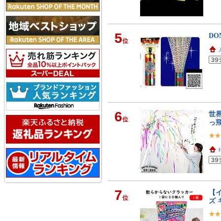
5
D
位
6
世
位
っ
7
【イ
位
ズ 