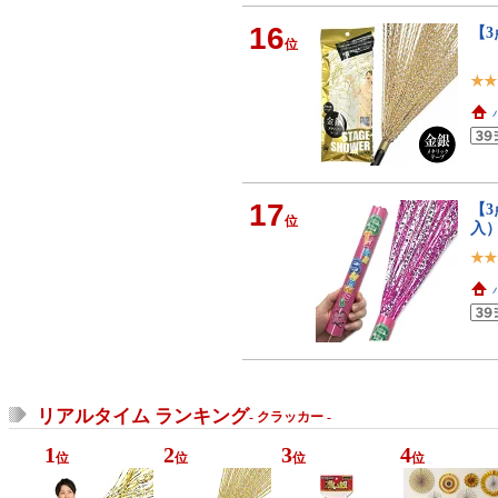
16
【
位
[
17
【
位
入
リアルタイム ランキング
- クラッカー -
1
2
3
4
位
位
位
位