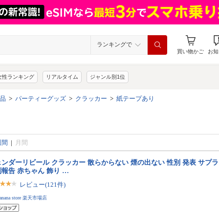
ランキングで
買い物かご
お知
女性ランキング
リアルタイム
ジャンル別1位
品
>
パーティーグッズ
>
クラッカー
>
紙テープあり
週間
|
月間
ンダーリビール クラッカー 散らからない 煙の出ない 性別 発表 サプ
報告 赤ちゃん 飾り …
レビュー(121件)
sanana store 楽天市場店