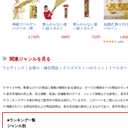
伸縮ゴールデン
散らからない凄
散らからない凄
金婚式 飾り付
バズーカ（弾…
い奴メタルク…
い奴メタルク…
バルーン …
4,730円
690円
792円
1,80
(6件)
関連ジャンルを見る
ウェディング
|
お祭り・縁日用品
|
クリスマス
|
ハロウィン
|
イースター
※
サイズや色、数量など1つの商品に複数の種類がある場合は、すべての種類を1つの商品のラン
※
楽天市場内の売上高、売上個数、取扱い店舗数等のデータ、トレンド情報などを参考に、楽天
※
ランキングデータ集計時点で販売中の商品を紹介していますが、このページをご覧になられた
※
掲載されている商品内容および商品説明は、各出店店舗の責任によるものであり、楽天市場は
■ランキング一覧
ジャンル別