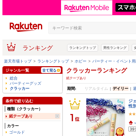
ランキング
ランキングトップ
男性ランキング
楽天市場トップ
>
ランキングトップ
>
ホビー
>
パーティー・イベント用
クラッカーランキング
ジャンル一覧
総合
紙テープあり
パーティーグッズ
クラッカー
期間:
リアルタイム
|
デイリー
|
ジェ
条件で絞り込む
性別
種類（クラッカー）
紙テープあり
カラー
ゴールド