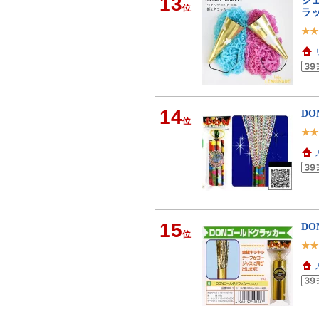
13
ジェ
位
ラッ
14
D
位
15
D
位