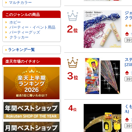
マルチカラー
ジェ
このジャンルの商品
クラ
ホビー
パーティー・イベント用品
パーティーグッズ
クラッカー
ランキング一覧
ステ
楽天市場のイチオシ
[2
4
くも
位
A}