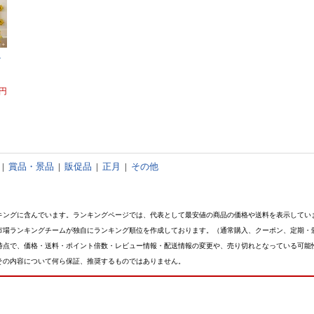
け
0円
|
賞品・景品
|
販促品
|
正月
|
その他
キングに含んでいます。ランキングページでは、代表として最安値の商品の価格や送料を表示してい
市場ランキングチームが独自にランキング順位を作成しております。（通常購入、クーポン、定期・
時点で、価格・送料・ポイント倍数・レビュー情報・配送情報の変更や、売り切れとなっている可能
その内容について何ら保証、推奨するものではありません。