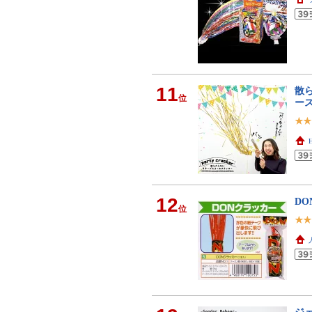
11
散
位
ー
12
D
位