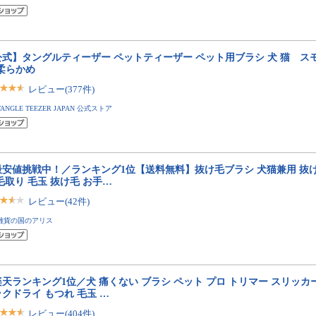
公式】タングルティーザー ペットティーザー ペット用ブラシ 犬 猫 スモ
柔らかめ
レビュー(377件)
TANGLE TEEZER JAPAN 公式ストア
最安値挑戦中！／ランキング1位【送料無料】抜け毛ブラシ 犬猫兼用 抜
毛取り 毛玉 抜け毛 お手…
レビュー(42件)
雑貨の国のアリス
天ランキング1位／犬 痛くない ブラシ ペット プロ トリマー スリッカ
クドライ もつれ 毛玉 …
レビュー(404件)