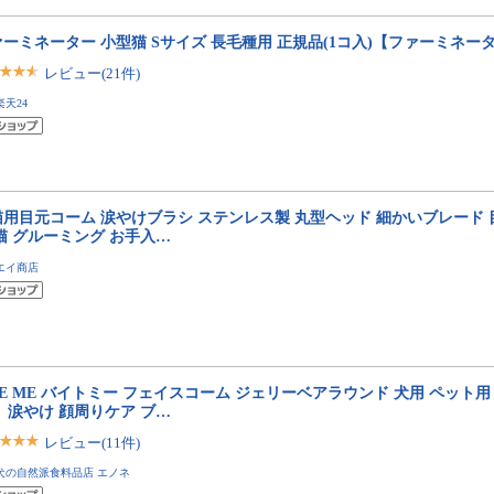
ーミネーター 小型猫 Sサイズ 長毛種用 正規品(1コ入)【ファーミネー
レビュー(21件)
楽天24
猫用目元コーム 涙やけブラシ ステンレス製 丸型ヘッド 細かいブレード 
猫 グルーミング お手入…
エイ商店
TE ME バイトミー フェイスコーム ジェリーベアラウンド 犬用 ペット用
 涙やけ 顔周りケア ブ…
レビュー(11件)
犬の自然派食料品店 エノネ