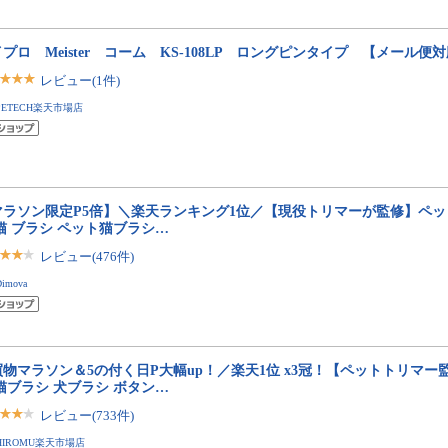
プロ Meister コーム KS-108LP ロングピンタイプ 【メール便
レビュー(1件)
PETECH楽天市場店
マラソン限定P5倍】＼楽天ランキング1位／【現役トリマーが監修】ペッ
猫 ブラシ ペット猫ブラシ…
レビュー(476件)
Dimova
買物マラソン＆5の付く日P大幅up！／楽天1位 x3冠！【ペットトリマー
猫ブラシ 犬ブラシ ボタン…
レビュー(733件)
HIROMU楽天市場店