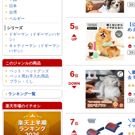
日本
台湾
ベルギー
5
【
シリーズ
位
め-
ドギーマン（ドギーマンハヤ
シ）
キャティーマン（ドギーマン
ハヤシ）
このジャンルの商品
ペット・ペットグッズ
6
＼
位
ペット用お手入れ用品
去 
ブラシ・くし
ランキング一覧
楽天市場のイチオシ
7
＼楽
位
イッ