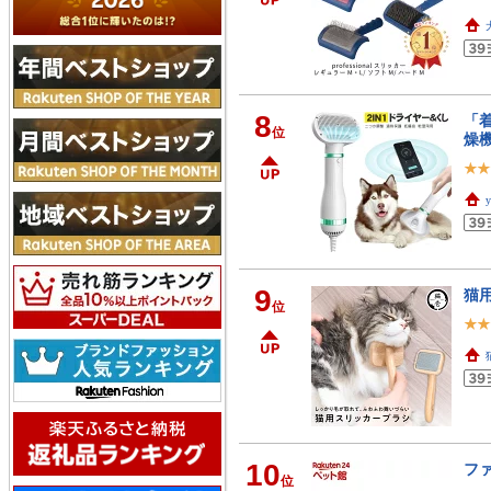
8
「
位
燥機
y
9
猫
位
10
フ
位