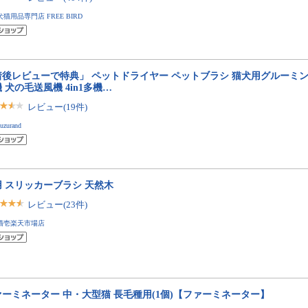
犬猫用品専門店 FREE BIRD
着後レビューで特典」 ペットドライヤー ペットブラシ 猫犬用グルーミン
 犬の毛送風機 4in1多機…
レビュー(19件)
uzurand
用 スリッカーブラシ 天然木
レビュー(23件)
猫壱楽天市場店
ァーミネーター 中・大型猫 長毛種用(1個)【ファーミネーター】