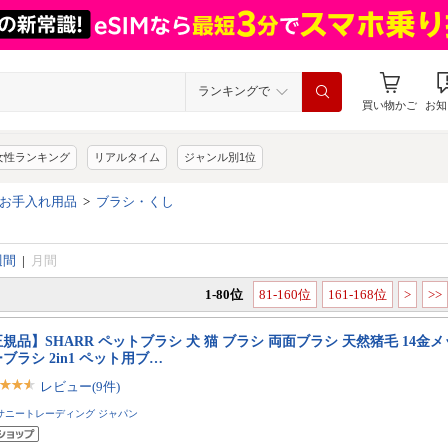
ランキングで
買い物かご
お知
女性ランキング
リアルタイム
ジャンル別1位
お手入れ用品
>
ブラシ・くし
週間
|
月間
1-80位
81-160位
161-168位
>
>>
規品】SHARR ペットブラシ 犬 猫 ブラシ 両面ブラシ 天然猪毛 14金
ブラシ 2in1 ペット用ブ…
レビュー(9件)
サニートレーディング ジャパン