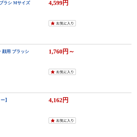
4,599円
用ブラシ Mサイズ
1,760円～
 顔用 ブラッシ
4,162円
ター】