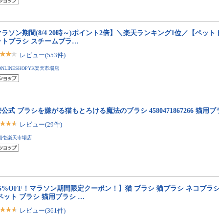
ラソン期間(8/4 20時～)ポイント2倍】＼楽天ランキング1位／【ペッ
ットブラシ スチームブラ…
レビュー(553件)
ONLINESHOPYK楽天市場店
公式 ブラシを嫌がる猫もとろける魔法のブラシ 4580471867266 猫用ブ
レビュー(29件)
猫壱楽天市場店
15%OFF！マラソン期間限定クーポン！】猫 ブラシ 猫ブラシ ネコブラ
ペット ブラシ 猫用ブラシ …
レビュー(361件)