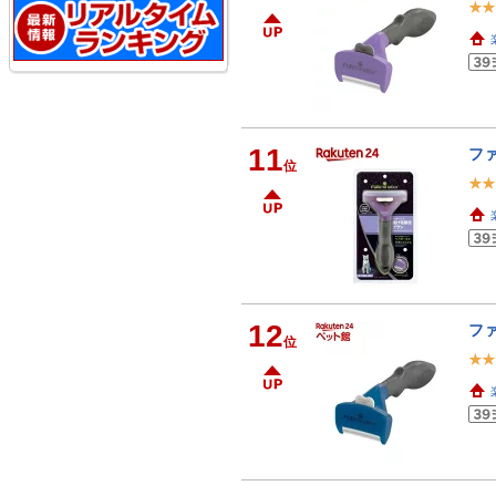
11
フ
位
12
ファ
位