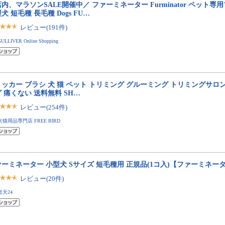
内、マラソンSALE開催中／ ファーミネーター Furminator ペット専
犬 短毛種 長毛種 Dogs FU…
レビュー(191件)
GULLIVER Online Shopping
ッカー ブラシ 犬 猫 ペット トリミング グルーミング トリミングサロン
 痛くない 送料無料 SH…
レビュー(254件)
犬猫用品専門店 FREE BIRD
ーミネーター 小型犬 Sサイズ 短毛種用 正規品(1コ入)【ファーミネー
レビュー(20件)
楽天24