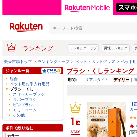
ランキング
ランキングトップ
男性ランキング
楽天市場トップ
>
ランキングトップ
>
ペット・ペットグッズ
>
ペット用
ブラシ・くしランキング
ジャンル一覧
総合
期間:
リアルタイム
|
デイリー
|
ペット用お手入れ用品
ブラシ・くし
スリッカーブラシ
ラバーブラシ
【正
ピンブラシ
カー
くし・コーム
その他
条件で絞り込む
カラー