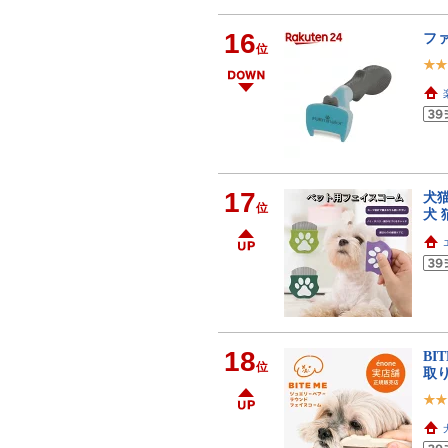
16
ファ
位
17
犬
位
犬 
18
BI
位
取り