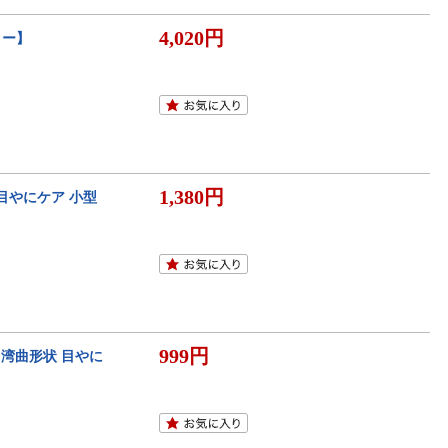
4,020円
ター】
1,380円
目やにケア 小型
999円
 湾曲形状 目やに