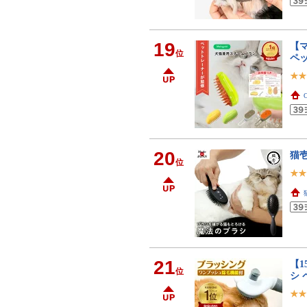
19
【マ
位
ペ
20
猫壱
位
21
【
位
シ 