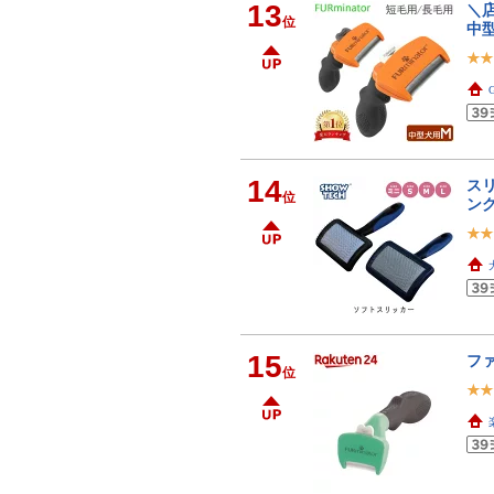
13
＼店
位
中型
14
スリ
位
ング
15
ファ
位