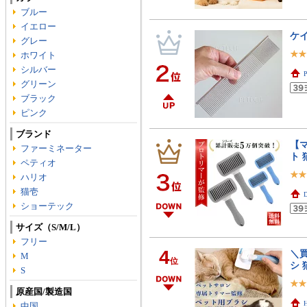
ブルー
イエロー
ケイ
グレー
ホワイト
シルバー
グリーン
ブラック
ピンク
ブランド
【
ファーミネーター
ト 
ペティオ
ハリオ
猫壱
ショーテック
サイズ（S/M/L）
フリー
4
＼
M
位
シ 
S
原産国/製造国
中国