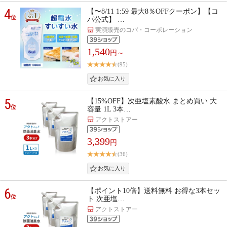
4
【〜8/11 1:59 最大8％OFFクーポン】【コ
位
パ公式】 …
実演販売のコパ・コーポレーション
1,540
円～
(95)
5
【15%OFF】次亜塩素酸水 まとめ買い 大
位
容量 1L 3本…
アクトストアー
3,399
円
(36)
6
【ポイント10倍】送料無料 お得な3本セッ
位
ト 次亜塩…
アクトストアー