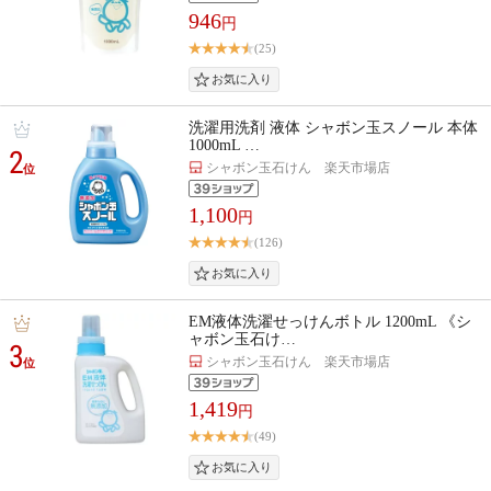
946
円
(25)
洗濯用洗剤 液体 シャボン玉スノール 本体
1000mL …
2
シャボン玉石けん 楽天市場店
位
1,100
円
(126)
EM液体洗濯せっけんボトル 1200mL 《シ
ャボン玉石け…
3
シャボン玉石けん 楽天市場店
位
1,419
円
(49)