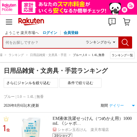
ようこそ 楽天市場へ
ログイン
会員登録
場
>
ランキング
>
日用品雑貨・文房具・手芸
>
ブルー,1.0 ～ 1.4L,無香
ランキング一覧
日用品雑貨・文房具・手芸ランキング
条件で絞り込む
ブルー | 1.0 ～ 1.4L | 無香
2026年8月6日(木)更新
期間
EM液体洗濯せっけん（つめかえ用）1000
mL 《シャボ…
1
シャボン玉石けん 楽天市場店
位