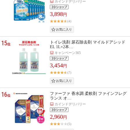
カインドデリバリー
3,898
円
(4)
15
トイレ洗剤 尿石除去剤 マイルドアシッド
位
EL 1L×2本…
キャンペーン365
3,454
円
(7)
16
ファーファ 香水調 柔軟剤 ファインフレグ
位
ランス オ…
カインドデリバリー
2,960
円
(5)