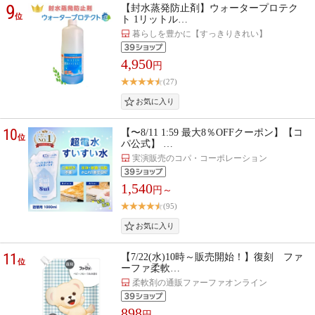
9
【封水蒸発防止剤】ウォータープロテク
位
ト 1リットル…
暮らしを豊かに【すっきりきれい】
4,950
円
(27)
10
【〜8/11 1:59 最大8％OFFクーポン】【コ
位
パ公式】 …
実演販売のコパ・コーポレーション
1,540
円～
(95)
11
【7/22(水)10時～販売開始！】復刻 ファ
位
ーファ柔軟…
柔軟剤の通販ファーファオンライン
898
円