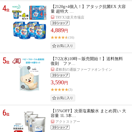
4
【2120g×4個入！】アタック抗菌EX 大容
位
量 超特大 …
TRYX3楽天市場店
4,889
円
(16)
5
【7/22(水)10時～販売開始！】送料無料
位
復刻 ファ…
柔軟剤の通販ファーファオンライン
3,590
円
(3)
6
【15%OFF】次亜塩素酸水 まとめ買い 大
位
容量 1L 3本…
アクトストアー