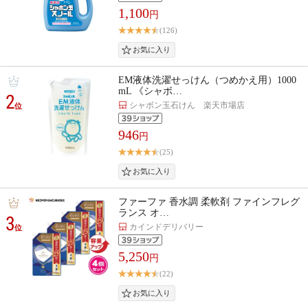
1,100
円
(126)
EM液体洗濯せっけん（つめかえ用）1000
mL 《シャボ…
2
シャボン玉石けん 楽天市場店
位
946
円
(25)
ファーファ 香水調 柔軟剤 ファインフレグ
ランス オ…
3
カインドデリバリー
位
5,250
円
(22)