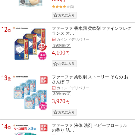
(3)
12
ファーファ 香水調 柔軟剤 ファインフレグ
位
ランス オ…
カインドデリバリー
4,100
円
13
ファーファ 柔軟剤 ストーリー そらの お
位
さんぽ フ…
カインドデリバリー
3,970
円
14
ファーファ 液体 洗剤 ベビーフローラル
位
の香り 詰…