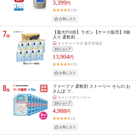
3,399
円
(36)
7
【最大P10倍】ラボン【ケース販売】8個
位
入り 柔軟剤 …
ネイチャーラボ 楽天市場店
13,904
円
(18)
8
ファーファ 柔軟剤 ストーリー そらの お
位
さんぽ フ…
カインドデリバリー
4,988
円
(3)