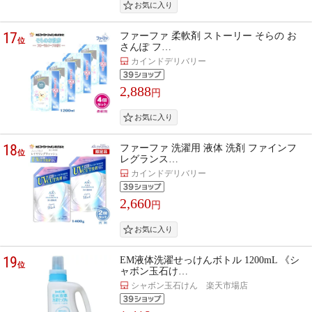
17
ファーファ 柔軟剤 ストーリー そらの お
位
さんぽ フ…
カインドデリバリー
2,888
円
18
ファーファ 洗濯用 液体 洗剤 ファインフ
位
レグランス…
カインドデリバリー
2,660
円
19
EM液体洗濯せっけんボトル 1200mL 《シ
位
ャボン玉石け…
シャボン玉石けん 楽天市場店