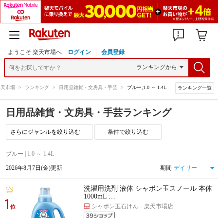
ようこそ 楽天市場へ
ログイン
会員登録
楽天市場
>
ランキング
>
日用品雑貨・文房具・手芸
>
ブルー,1.0 ～ 1.4L
ランキング一覧
日用品雑貨・文房具・手芸ランキング
条件で絞り込む
ブルー | 1.0 ～ 1.4L
2026年8月7日(金)更新
期間
洗濯用洗剤 液体 シャボン玉スノール 本体
1000mL …
1
シャボン玉石けん 楽天市場店
位