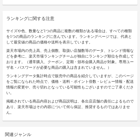
ランキングに関する注意
サイズや色、数量など1つの商品に複数の種類がある場合は、すべての種類
を1つの商品のランキングに含んでいます。ランキングページでは、代表と
して最安値の商品の価格や送料を表示しています。
楽天市場内の売上高、売上個数、取扱い店舗数等のデータ、トレンド情報な
どを参考に、楽天市場ランキングチームが独自にランキング順位を作成して
おります。（通常購入、クーポン、定期・頒布会購入商品が対象。専用ユー
ザ名・パスワードが必要な商品の購入は含まれていません。）
ランキングデータ集計時点で販売中の商品を紹介していますが、このページ
をご覧になられた時点で、価格・送料・ポイント倍数・レビュー情報・配送
情報の変更や、売り切れとなっている可能性もございますのでご了承くださ
い。
掲載されている商品内容および商品説明は、各出店店舗の責任によるもので
あり、楽天市場はその内容について何ら保証、推奨するものではありませ
ん。
関連ジャンル